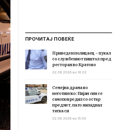
ПРОЧИТАЈ ПОВЕЌЕ
Приведен полицаец – пукал
со службениот пиштол пред
ресторан во Кратово
02.08.2026 во 16:02
Семејна драма во
неготинско: Пијан син се
самоповредил со остар
предмет, па го нападнал
татка си
02.08.2026 во 15:50