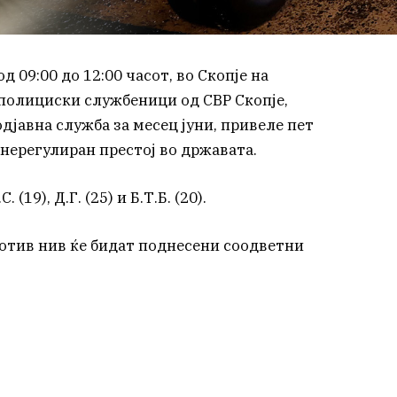
д 09:00 до 12:00 часот, во Скопје на
полициски службеници од СВР Скопје,
дјавна служба за месец јуни, привеле пет
нерегулиран престој во државата.
. (19), Д.Г. (25) и Б.Т.Б. (20).
отив нив ќе бидат поднесени соодветни