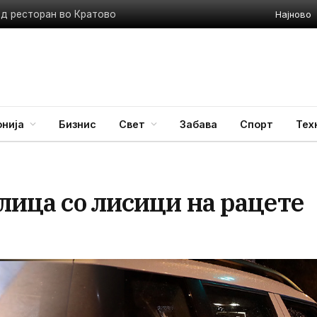
Најново
ед ресторан во Кратово
нија
Бизнис
Свет
Забава
Спорт
Тех
 лица со лисици на рацете