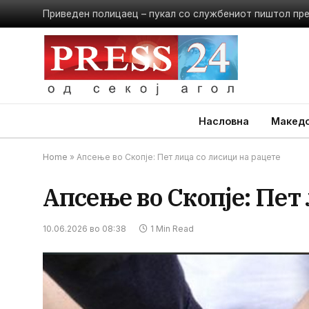
Приведен полицаец – пукал со службениот пиштол пр
Насловна
Македо
Home
»
Апсење во Скопје: Пет лица со лисици на рацете
Апсење во Скопје: Пет
10.06.2026 во 08:38
1 Min Read