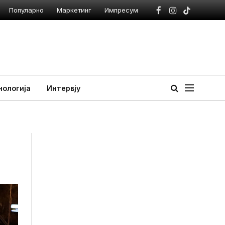
Популарно
Маркетинг
Импресум
Facebook
Instagram
TikTok
нологија
Интервју