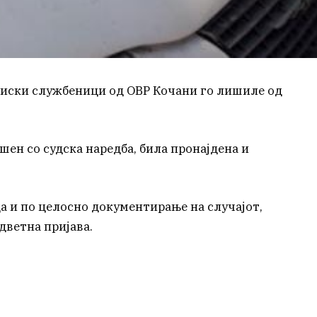
ициски службеници од ОВР Кочани го лишиле од
шен со судска наредба, била пронајдена и
а и по целосно документирање на случајот,
дветна пријава.