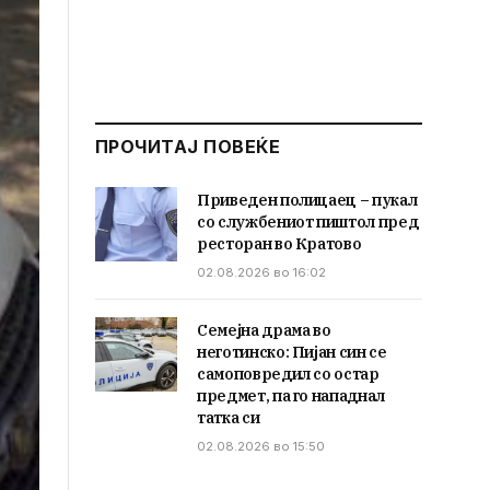
ПРОЧИТАЈ ПОВЕЌЕ
Приведен полицаец – пукал
со службениот пиштол пред
ресторан во Кратово
02.08.2026 во 16:02
Семејна драма во
неготинско: Пијан син се
самоповредил со остар
предмет, па го нападнал
татка си
02.08.2026 во 15:50