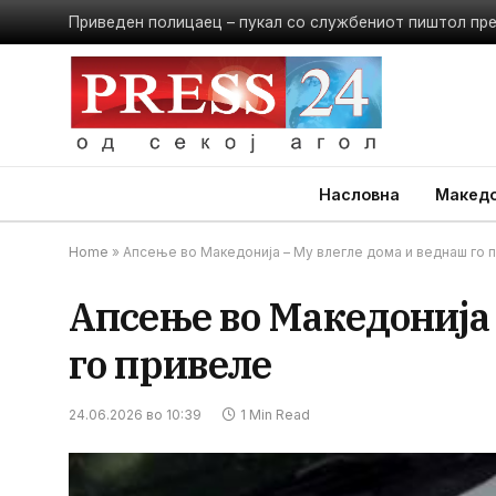
Приведен полицаец – пукал со службениот пиштол пр
Насловна
Македо
Home
»
Апсење во Македонија – Му влегле дома и веднаш го 
Апсење во Македонија 
го привеле
24.06.2026 во 10:39
1 Min Read