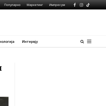
Популарно
Маркетинг
Импресум
Facebook
Instagram
TikTok
нологија
Интервју
ш