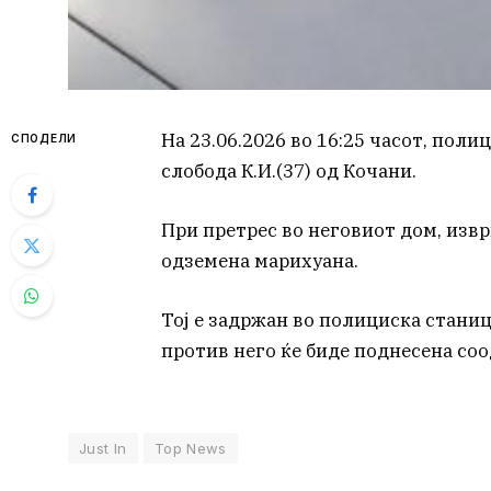
На 23.06.2026 во 16:25 часот, пол
СПОДЕЛИ
слобода К.И.(37) од Кочани.
При претрес во неговиот дом, извр
одземена марихуана.
Тој е задржан во полициска станиц
против него ќе биде поднесена соо
Just In
Top News