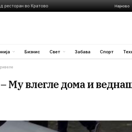
Најново
ед ресторан во Кратово
нија
Бизнис
Свет
Забава
Спорт
Тех
привеле
– Му влегле дома и ведна