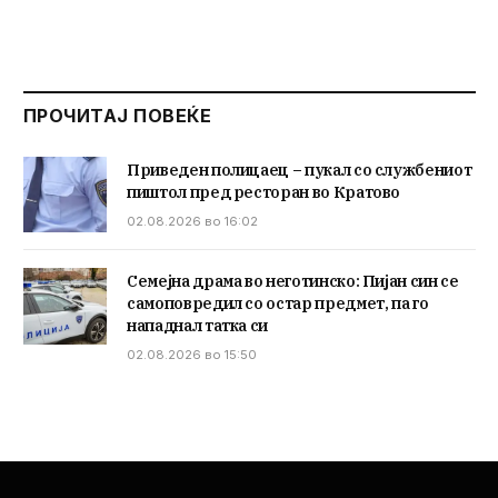
ПРОЧИТАЈ ПОВЕЌЕ
Приведен полицаец – пукал со службениот
пиштол пред ресторан во Кратово
02.08.2026 во 16:02
Семејна драма во неготинско: Пијан син се
самоповредил со остар предмет, па го
нападнал татка си
02.08.2026 во 15:50