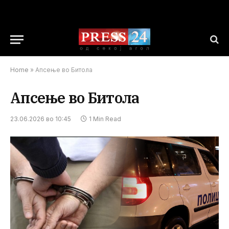
Home
»
Апсење во Битола
Апсење во Битола
23.06.2026 во 10:45
1 Min Read