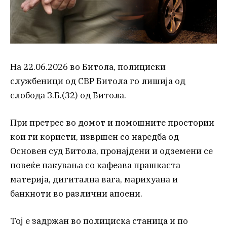
На 22.06.2026 во Битола, полициски
службеници од СВР Битола го лишија од
слобода З.Б.(32) од Битола.
При претрес во домот и помошните простории
кои ги користи, извршен со наредба од
Основен суд Битола, пронајдени и одземени се
повеќе пакувања со кафеава прашкаста
материја, дигитална вага, марихуана и
банкноти во различни апоени.
Тој е задржан во полициска станица и по