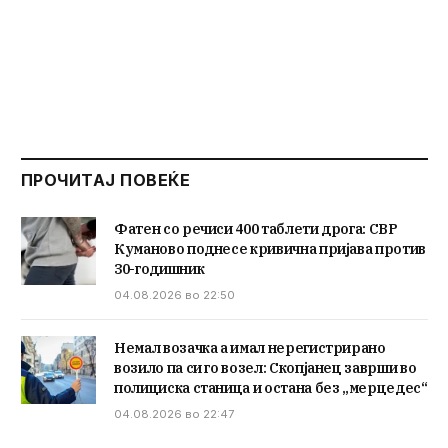
ПРОЧИТАЈ ПОВЕЌЕ
Фатен со речиси 400 таблети дрога: СВР
Куманово поднесе кривична пријава против
30-годишник
04.08.2026 во 22:50
Немал возачка а имал нерегистрирано
возило па си го возел: Скопјанец заврши во
полициска станица и остана без „мерцедес“
04.08.2026 во 22:47