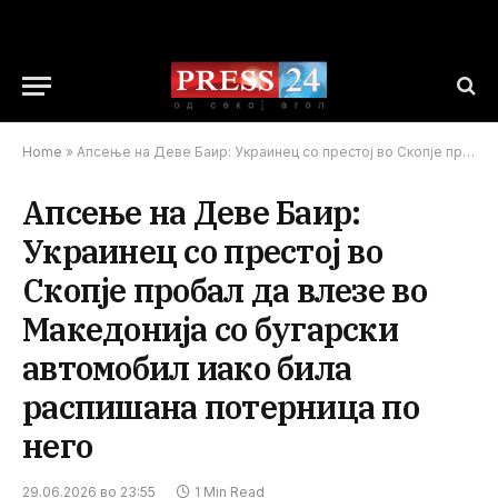
Home
»
Апсење на Деве Баир: Украинец со престој во Скопје пробал да влезе во Македонија со бугарски автомобил иако била распишана потерница по него
Апсење на Деве Баир:
Украинец со престој во
Скопје пробал да влезе во
Македонија со бугарски
автомобил иако била
распишана потерница по
него
29.06.2026 во 23:55
1 Min Read