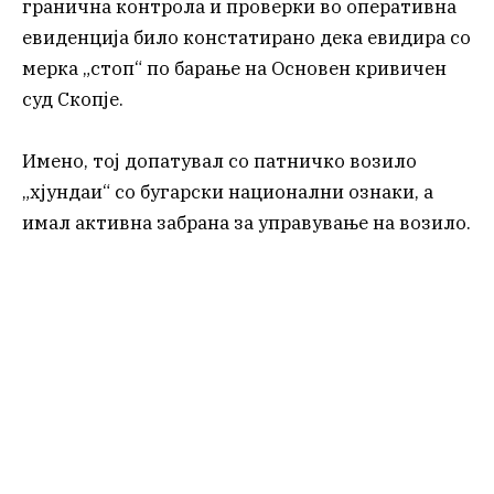
гранична контрола и проверки во оперативна
евиденција било констатирано дека евидира со
мерка „стоп“ по барање на Основен кривичен
суд Скопје.
Имено, тој допатувал со патничко возило
„хјундаи“ со бугарски национални ознаки, а
имал активна забрана за управување на возило.