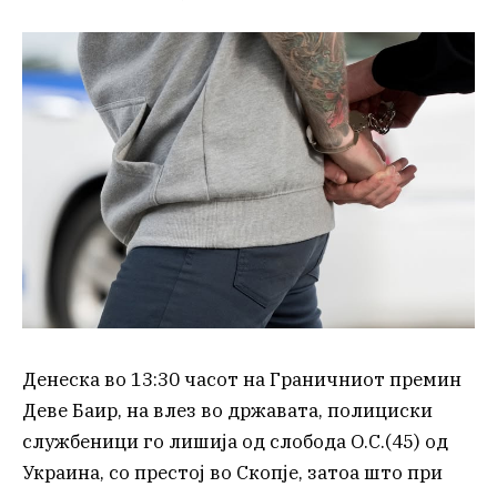
Денеска во 13:30 часот на Граничниот премин
Деве Баир, на влез во државата, полициски
службеници го лишија од слобода О.С.(45) од
Украина, со престој во Скопје, затоа што при