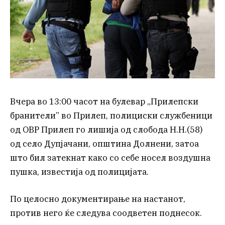
Вчера во 13:00 часот на булeвар „Прилепски
бранители” во Прилеп, полициски службеници
од ОВР Прилеп го лишија од слобода Н.Н.(58)
од село Дупјачани, општина Долнени, затоа
што бил затекнат како со себе носел воздушна
пушка, известија од полицијата.
По целосно документирање на настанот,
против него ќе следува соодветен поднесок.