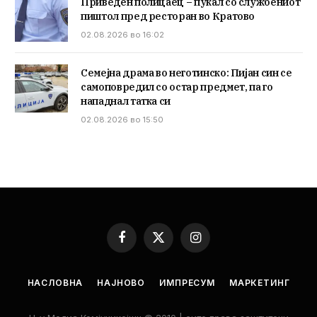
Приведен полицаец – пукал со службениот
пиштол пред ресторан во Кратово
02.08.2026 во 16:02
Семејна драма во неготинско: Пијан син се
самоповредил со остар предмет, па го
нападнал татка си
02.08.2026 во 15:50
Facebook
X
Instagram
(Twitter)
НАСЛОВНА
НАЈНОВО
ИМПРЕСУМ
МАРКЕТИНГ