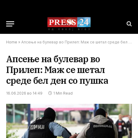
Home
»
Апсење на булевар во Прилеп: Маж се шетал среде бел ден со пушка
Апсење на булевар во
Прилеп: Маж се шетал
среде бел ден со пушка
16.06.2026 во 14:49
1 Min Read