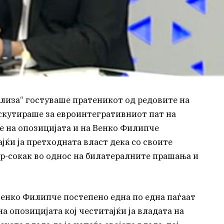
ализа“ гостуваше пратеникот од редовите на
кутираше за евроинтегративниот пат на
е на опозицијата и на Венко Филипче
јќи ја претходната власт дека со своите
ор-сокак во однос на билатералните прашања и
Венко Филипче постепено една по една паѓаат
на опозицијата кој честитајќи ја владата на