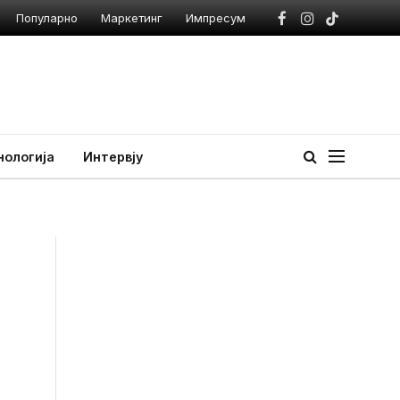
Популарно
Маркетинг
Импресум
Facebook
Instagram
TikTok
нологија
Интервју