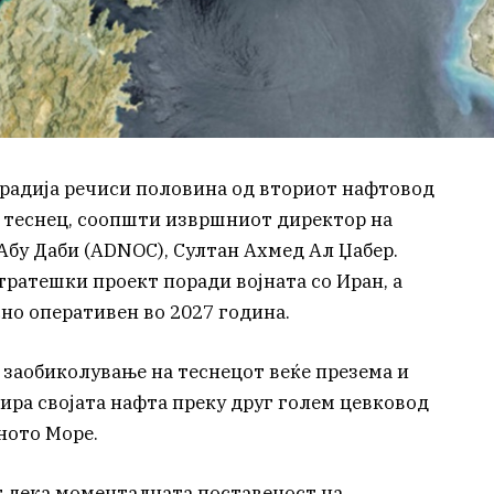
радија речиси половина од вториот нафтовод
 теснец, соопшти извршниот директор на
бу Даби (ADNOC), Султан Ахмед Ал Џабер.
стратешки проект поради војната со Иран, а
но оперативен во 2027 година.
 заобиколување на теснецот веќе презема и
тира својата нафта преку друг голем цевковод
ното Море.
 дека моменталната поставеност на