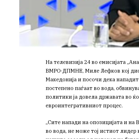
На телевизија 24 во емисијата „Ан
ВМРО-ДПМНЕ, Миле Лефков кој дис
Македонија и посочи дека нападит
постепено паѓаат во вода, обвинува
политики ја довела државата во ќ
евроинтегративниот процес.
„Сите напади на опозицијата и на 
во вода, не може тој истиот лидер 