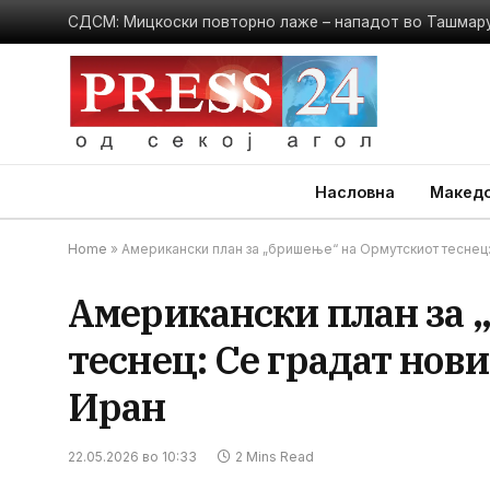
Инспекторите ги тресат локалите во Карпош: Паднаа г
Насловна
Македо
Home
»
Американски план за „бришење“ на Ормутскиот теснец:
Американски план за 
теснец: Се градат нови
Иран
22.05.2026 во 10:33
2 Mins Read