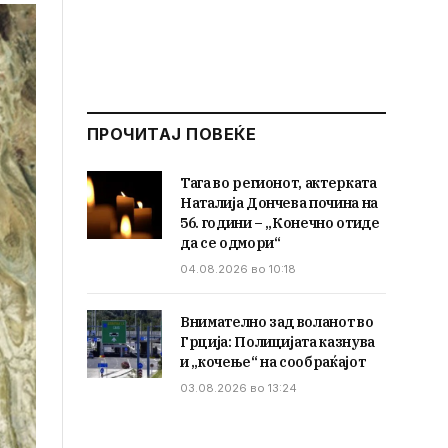
ПРОЧИТАЈ ПОВЕЌЕ
Тага во регионот, актерката
Наталија Дончева почина на
56. години – „Конечно отиде
да се одмори“
04.08.2026 во 10:18
Внимателно зад воланот во
Грција: Полицијата казнува
и „кочење“ на сообраќајот
03.08.2026 во 13:24