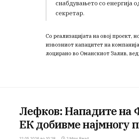
снабдувањето со енергија о
секретар.
Со реализацијата на овој проект, 
извозниот капацитет на компаниј
лоцирано во Оманскиот Залив, вед
Лефков: Нападите на Ф
ЕК добивме најмногу п
22.05.2026 во 10:28
2 Mins Read