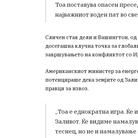
Тоа поставува опасен пресе
најважниот воден пат во све
Сличен став дели и Вашингтон, од 
досегашна клучна точка за глобал
завршувањето на конфликтот со И
Американскиот министер за енергет
потенцираше дека земјите од Зали
правци за извоз.
„Тоа е еднократна игра. Ќе 
Заливот. Ќе видиме намалу
теснец, но не и намалување