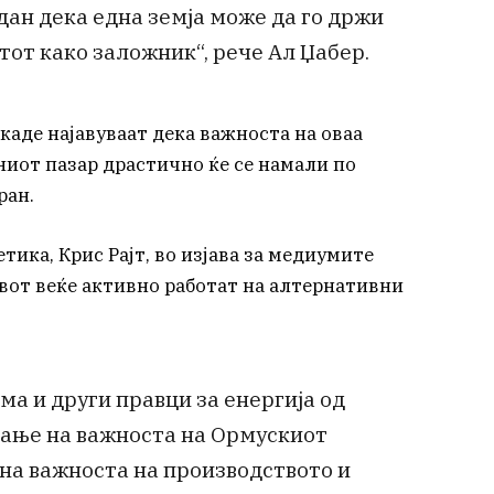
дан дека една земја може да го држи
тот како заложник“, рече Ал Џабер.
каде најавуваат дека важноста на оваа
ниот пазар драстично ќе се намали по
ран.
ика, Крис Рајт, во изјава за медиумите
вот веќе активно работат на алтернативни
има и други правци за енергија од
вање на важноста на Ормускиот
 на важноста на производството и