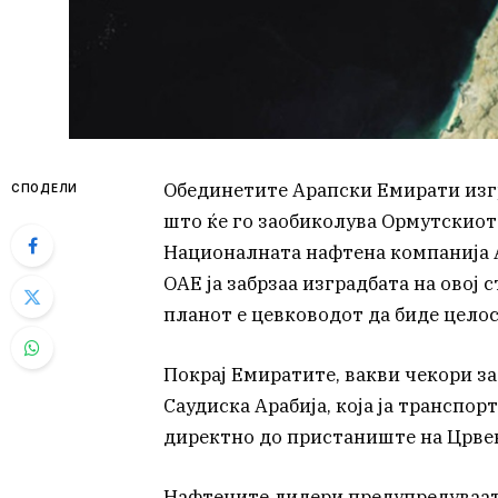
Обединетите Арапски Емирати изг
СПОДЕЛИ
што ќе го заобиколува Ормутскиот
Националната нафтена компанија А
ОАЕ ја забрзаа изградбата на овој 
планот е цевководот да биде целос
Покрај Емиратите, вакви чекори за
Саудиска Арабија, која ја транспор
директно до пристаниште на Црве
Нафтените лидери предупредуваат