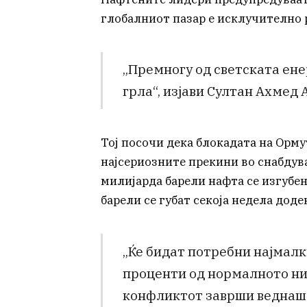
глобалниот пазар е исклучително 
„Премногу од светската ене
грла“, изјави Султан Ахмед 
Тој посочи дека блокадата на Орм
најсериозните прекини во снабдува
милијарда барели нафта се изгубе
барели се губат секоја недела доде
„Ќе бидат потребни најмалк
проценти од нормалното нив
конфликтот заврши веднаш.