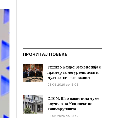
ПРОЧИТАЈ ПОВЕЌЕ
Гаши во Каиро: Македонија е
пример за меѓурелигиски и
мултиетнички соживот
03.08.2026 во 15:06
СДСМ: Што навистина му се
случило на Мицкоски во
Ташмаруништа
03.08.2026 во 10:42