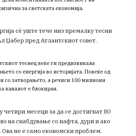
ризична за светската економија.
ргија сè уште тече низ премалку тесни
Ал Џабер пред Атлантскиот совет.
утскиот теснец веќе ги предизвикала
њето со енергија во историјата. Повеќе од
ни со затворањето, а речиси 100 милиони
ка каналот е блокиран.
у четири месеци за да се достигнат 80
о на снабдување со нафта, дури и ако
 Ова не е само економски проблем.