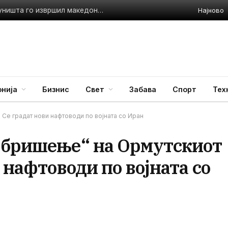
Најново
олеми казни
нија
Бизнис
Свет
Забава
Спорт
Тех
 Се градат нови нафтоводи по војната со Иран
„бришење“ на Ормутскиот
 нафтоводи по војната со