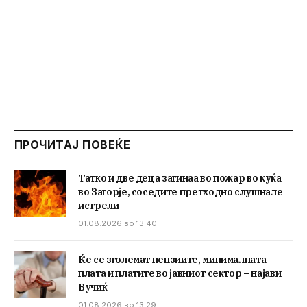
ПРОЧИТАЈ ПОВЕЌЕ
Татко и две деца загинаа во пожар во куќа
во Загорје, соседите претходно слушнале
истрели
01.08.2026 во 13:40
Ќе се зголемат пензиите, минималната
плата и платите во јавниот сектор – најави
Вучиќ
01.08.2026 во 13:29