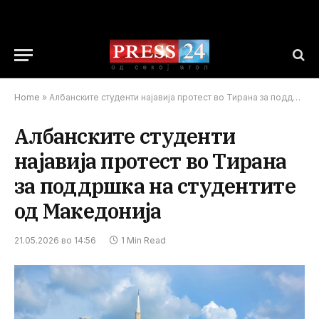
Home
»
Албанските студенти најавија протест во Тирана за поддршка на студентите од Македонија
Албанските студенти
најавија протест во Тирана
за поддршка на студентите
од Македонија
21.05.2026 во 14:56
1 Min Read