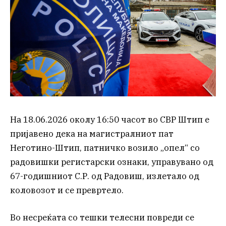
На 18.06.2026 околу 16:50 часот во СВР Штип е
пријавено дека на магистралниот пат
Неготино-Штип, патничко возило „опел“ со
радовишки регистарски ознаки, управувано од
67-годишниот С.Р. од Радовиш, излетало од
коловозот и се превртело.
Во несреќата со тешки телесни повреди се