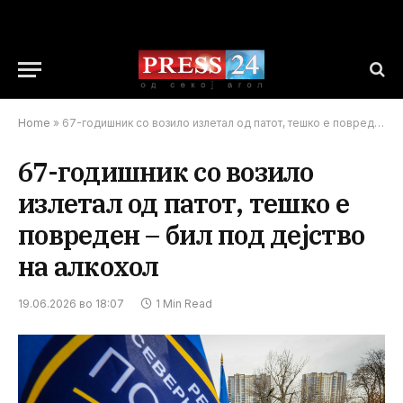
Home
»
67-годишник со возило излетал од патот, тешко е повреден – бил под дејство на алкохол
67-годишник со возило
излетал од патот, тешко е
повреден – бил под дејство
на алкохол
19.06.2026 во 18:07
1 Min Read