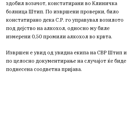
здобил возачот, констатирани во Клиничка
болница Штип. По извршени проверки, било
констатирано дека С.Р. го управувал возилото
под дејство на алкохол, односно му биле
измерени 0,50 промили алкохол во крвта.
Извршен е увид од увидна екипа на СВР Штип и
по целосно документирање на случајот ќе биде
поднесена соодветна пријава.