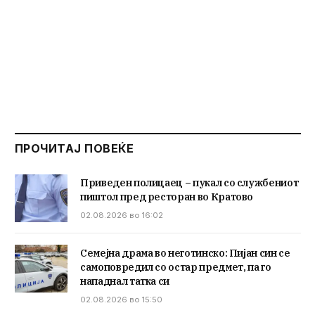
ПРОЧИТАЈ ПОВЕЌЕ
Приведен полицаец – пукал со службениот
пиштол пред ресторан во Кратово
02.08.2026 во 16:02
Семејна драма во неготинско: Пијан син се
самоповредил со остар предмет, па го
нападнал татка си
02.08.2026 во 15:50