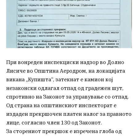
При вонреден инспекциски надзор во Долно
Лисиче во Општина Аеродром, на локацијата
викана „Купишта“, затекнат е камион кој
незаконски одлагал отпад од градежен шут,
спротивно на Законот за управување со отпад.
Од страна на општинскиот инспекторат е
издаден прекршочен платен налог за правното
лице, согласно член 130 од Законот.
За сторениот прекршок е изречена глоба од