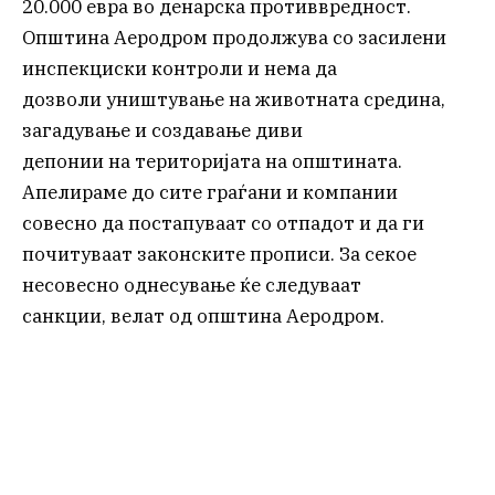
20.000 евра во денарска противвредност.
Општина Аеродром продолжува со засилени
инспекциски контроли и нема да
дозволи уништување на животната средина,
загадување и создавање диви
депонии на територијата на општината.
Апелираме до сите граѓани и компании
совесно да постапуваат со отпадот и да ги
почитуваат законските прописи. За секое
несовесно однесување ќе следуваат
санкции, велат од општина Аеродром.