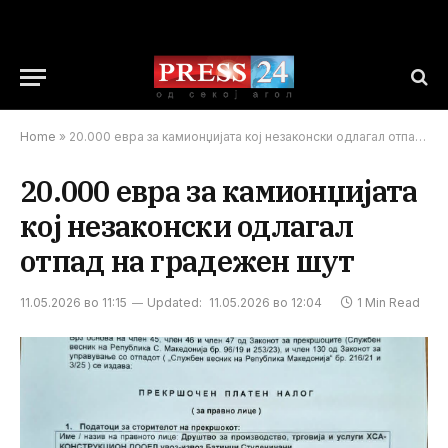
Home
»
20.000 евра за камионџијата кој незаконски одлагал отпад на градежен шут
20.000 евра за камионџијата
кој незаконски одлагал
отпад на градежен шут
11.05.2026 во 11:15
Updated:
11.05.2026 во 12:04
1 Min Read