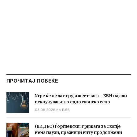
ПРОЧИТАЈ ПОВЕЌЕ
Утре ќе нема струја шест часа – ЕВН најави
исклучување во едно скопско село
03.08.2026 во 11:56
(ВИДЕО) Ѓорѓиевски: Грижата за Скопје
нема паузи, празници ниту продолжени