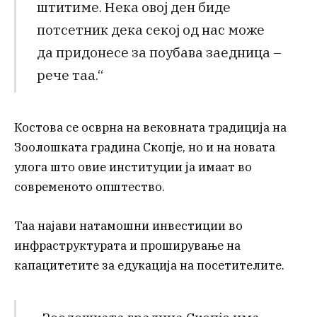
штитиме. Нека овој ден биде
потсетник дека секој од нас може
да придонесе за поубава заедница –
рече таа.“
Костова се осврна на вековната традиција на
Зоолошката градина Скопје, но и на новата
улога што овие институции ја имаат во
современото општество.
Таа најави натамошни инвестиции во
инфраструктурата и проширување на
капацитетите за едукација на посетителите.