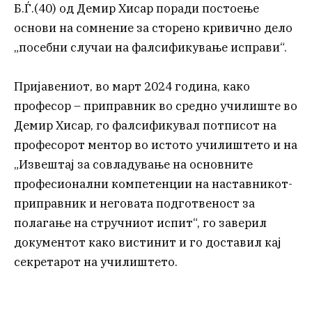
Б.Ѓ.(40) од Демир Хисар поради постоење
основи на сомнение за сторено кривично дело
„посебни случаи на фалсификување исправи“.
Пријавениот, во март 2024 година, како
професор – приправник во средно училиште во
Демир Хисар, го фалсификувал потписот на
професорот ментор во истото училиштето и на
„Извештај за совладување на основните
професионални компетенции на наставникот-
приправник и неговата подготвеност за
полагање на стручниот испит“, го заверил
документот како вистинит и го доставил кај
секретарот на училиштето.