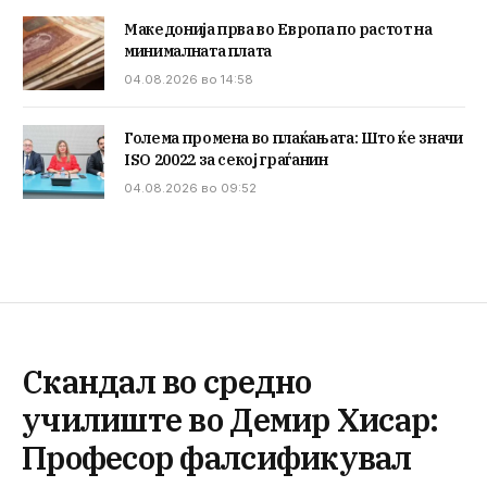
Македонија прва во Европа по растот на
минималната плата
04.08.2026 во 14:58
Голема промена во плаќањата: Што ќе значи
ISO 20022 за секој граѓанин
04.08.2026 во 09:52
Скандал во средно
училиште во Демир Хисар:
Професор фалсификувал