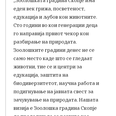
„Зоолошката градина Скопје има
еден век грижа, посветеност,
едукација и љубов кон животните.
Сто години во кои генерации деца
го направија првиот чекор кон
разбирање на природата.
Зоолошките градини денес не се
само место каде што се гледаат
животни, тие се и центри за
едукација, заштита на
биодиверзитетот, научна работа и
подигнување на јавната свест за
зачувување на природата. Нашата
визија е Зоолошка градина Скопје