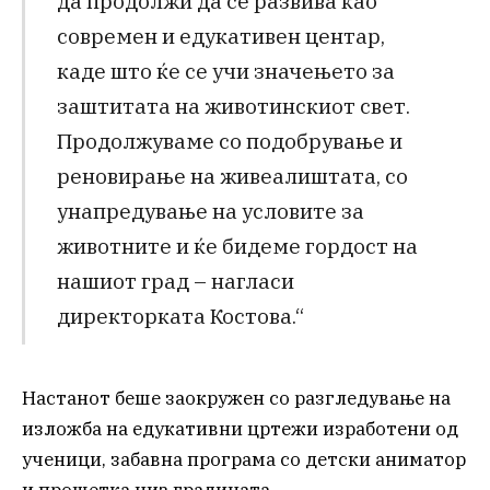
да продолжи да се развива као
современ и едукативен центар,
каде што ќе се учи значењето за
заштитата на животинскиот свет.
Продолжуваме со подобрување и
реновирање на живеалиштата, со
унапредување на условите за
животните и ќе бидеме гордост на
нашиот град – нагласи
директорката Костова.“
Настанот беше заокружен со разгледување на
изложба на едукативни цртежи изработени од
ученици, забавна програма со детски аниматор
и прошетка низ градината.