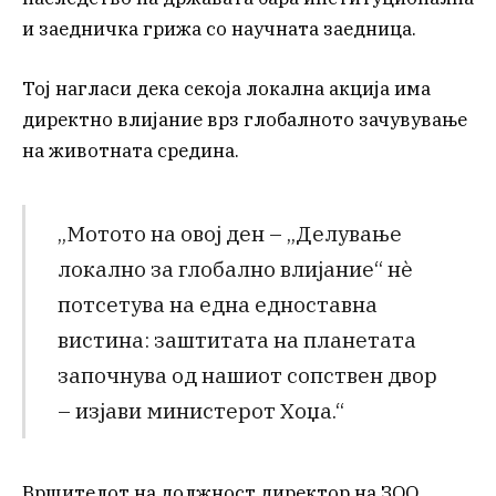
и заедничка грижа со научната заедница.
Тој нагласи дека секоја локална акција има
директно влијание врз глобалното зачувување
на животната средина.
„Мотото на овој ден – „Делување
локално за глобално влијание“ нè
потсетува на една едноставна
вистина: заштитата на планетата
започнува од нашиот сопствен двор
– изјави министерот Хоџа.“
Вршителот на должност директор на ЗОО