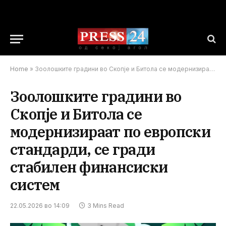
Home
»
Зоолошките градини во Скопје и Битола се модернизираат по европски стандарди, се гради стабилен финансиски систем
Зоолошките градини во
Скопје и Битола се
модернизираат по европски
стандарди, се гради
стабилен финансиски
систем
22.05.2026 во 14:09
3 Mins Read