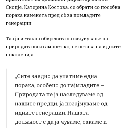
Скопје, Катерина Костова, се обрати со посебна
порака наменета пред сè за помладите
генерации.
Таа ја истакна обврската за зачувување на
природата како аманет кој се остава на идните
поколенија.
„Сите заедно да упатиме една
порака, особено до најмладите –
Природата не ја наследуваме од
нашите предци, ја позајмуваме од
идните генерации. Нашата
должност е да ја чуваме, сакаме и