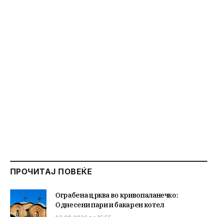
ПРОЧИТАЈ ПОВЕЌЕ
Ограбена црква во кривопаланечко:
Однесени пари и бакарен котел