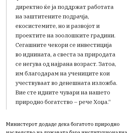
директно ќе ја поддржат работата
на заштитените подрачја,
екосистемите, но и развојот и
проектите на зоолошките градини.
Сегашните чекори се инвестиција
во иднината, а свеста за природата
се негува од најрана возраст. Затоа,
им благодарам на учениците кои
учествуваат во денешната изложба.
Вие сте идните чувари на нашето
природно богатство – рече Хоџа.“
Министерот додаде дека богатото природно
наследство на државата бара институционална