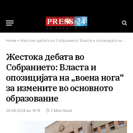
Home
»
Жестока дебата во Собранието: Власта и опозицијата на „воена нога“ за измените во основното образование
Жестока дебата во
Собранието: Власта и
опозицијата на „воена нога“
за измените во основното
образование
26.06.2026 во 16:15
2 Mins Read