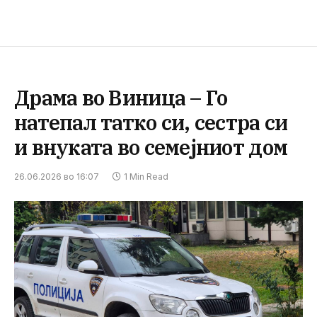
Драма во Виница – Го
натепал татко си, сестра си
и внуката во семејниот дом
26.06.2026 во 16:07
1 Min Read