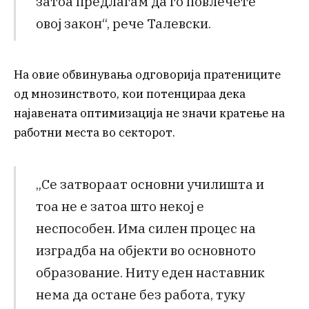
затоа предлагам да го повлечете
овој закон“, рече Талевски.
На овие обвинувања одговорија пратениците
од мнозинството, кои потенцираа дека
најавената оптимизација не значи кратење на
работни места во секторот.
„Се затвораат основни училишта и
тоа не е затоа што некој е
неспособен. Има силен процес на
изградба на објекти во основното
образование. Ниту еден наставник
нема да остане без работа, туку