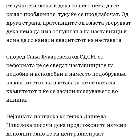
стручно мислење и дека со него нема да се
решат проблемите, туку ќе се продлабочат. Од
друга страна, пратениците од власта уверуваат
дека нема да има отпуштања на наставници и
нема да се намали квалитетот на наставата.
Според Сања Лукаревска од СДСМ, со
реформата ќе се сведат наставниците на
подобни и неподобни и наместо подобрување
на квалитетот на наставата, ќе се намали
квалитетот и ќе се засили иселувањето во
иднина.
Нејзината партиска колешка Даниела
Николова посочи дека предложените измени
дополнително ќе ги централизираат