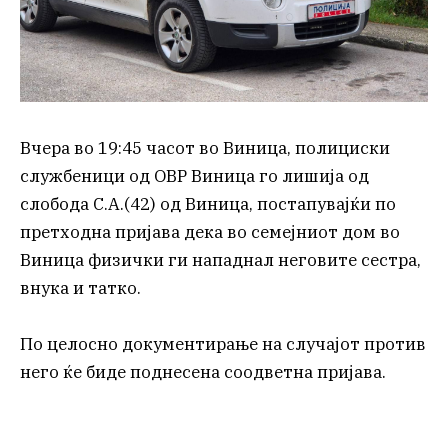
Вчера во 19:45 часот во Виница, полициски
службеници од ОВР Виница го лишија од
слобода С.А.(42) од Виница, постапувајќи по
претходна пријава дека во семејниот дом во
Виница физички ги нападнал неговите сестра,
внука и татко.
По целосно документирање на случајот против
него ќе биде поднесена соодветна пријава.