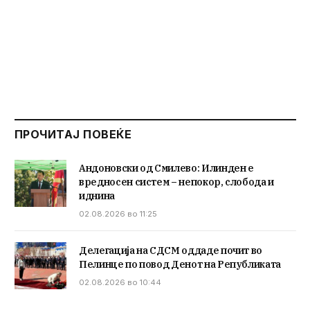
ПРОЧИТАЈ ПОВЕЌЕ
Андоновски од Смилево: Илинден е
вредносен систем – непокор, слобода и
иднина
02.08.2026 во 11:25
Делегација на СДСМ оддаде почит во
Пелинце по повод Денот на Републиката
02.08.2026 во 10:44