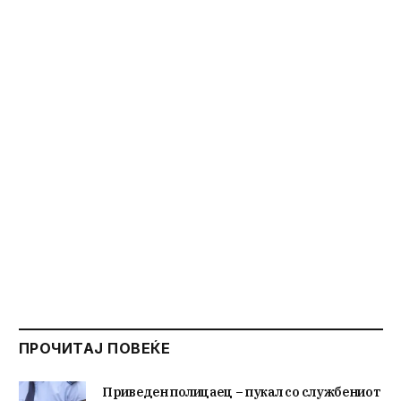
ПРОЧИТАЈ ПОВЕЌЕ
Приведен полицаец – пукал со службениот