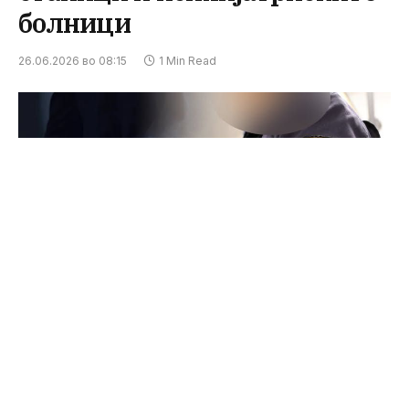
болници
26.06.2026 во 08:15
1 Min Read
ФОТО: МВР
Заменик-народниот правобранител Соња