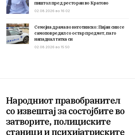
пиштол пред ресторан во Кратово
02.08.2026 во 16:02
Семејна драма во неготинско: Пијан син се
самоповредил со остар предмет, па го
нападнал татка си
02.08.2026 во 15:50
Народниот правобранител
со извештај за состојбите во
затворите, полициските
станици и психијатриските