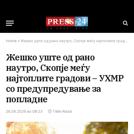
Home
»
Жешко уште од рано наутро, Скопје меѓу најтоплите градови – УХМР со предупредување за попладне
Жешко уште од рано
наутро, Скопје меѓу
најтоплите градови – УХМР
со предупредување за
попладне
26.06.2026 во 08:23
1 Min Read