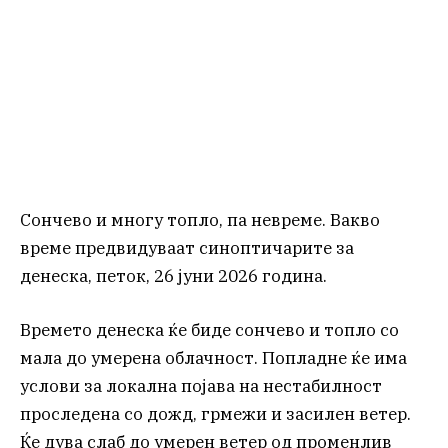
Сончево и многу топло, па невреме. Вакво
време предвидуваат синоптичарите за
денеска, петок, 26 јуни 2026 година.
Времето денеска ќе биде сончево и топло со
мала до умерена облачност. Попладне ќе има
услови за локална појава на нестабилност
проследена со дожд, грмежи и засилен ветер.
Ќе дува слаб до умерен ветер од променлив