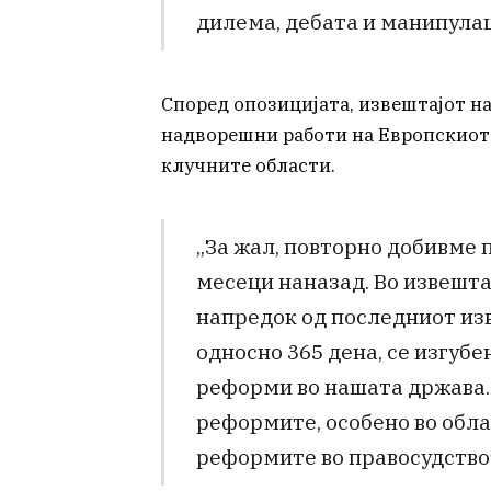
дилема, дебата и манипулац
Според опозицијата, извештајот на
надворешни работи на Европскиот
клучните области.
„За жал, повторно добивме п
месеци наназад. Во извешта
напредок од последниот изв
односно 365 дена, се изгуб
реформи во нашата држава.
реформите, особено во обла
реформите во правосудствот