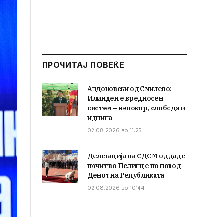
ПРОЧИТАЈ ПОВЕЌЕ
Андоновски од Смилево:
Илинден е вредносен
систем – непокор, слобода и
иднина
02.08.2026 во 11:25
Делегација на СДСМ оддаде
почит во Пелинце по повод
Денот на Републиката
02.08.2026 во 10:44