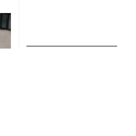
ПРОЧИТАЈ ПОВЕЌЕ
Драма во Македонија:
Родителите не му дале пари,
па искршил се дома
07.08.2026 во 08:06
Апсење во Скопје – Девојка и
момче завршија со лисици на
рацете
07.08.2026 во 08:04