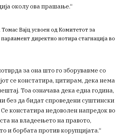
ија околу ова прашање.“
 Томас Вајц усвоен од Комитетот за
 парламент директно нотира стагнација во
отврда за она што го зборувавме со
јот се констатира, цитирам, дека нема
ештај. Тоа означава дека една година,
ени без да бидат спроведени суштински
 Се констатира недоволен напредок во
ста на владеењето на правото,
о и борбата против корупцијата.“