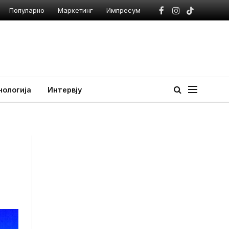
Популарно
Маркетинг
Импресум
Facebook
Instagram
TikTok
нологија
Интервју