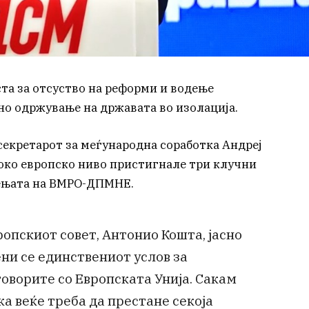
та за отсуство на реформи и водење
но одржување на државата во изолација.
секретарот за меѓународна соработка Андреј
око европско ниво пристигнале три клучни
ењата на ВМРО-ДПМНЕ.
ропскиот совет, Антонио Кошта, јасно
ни се единствениот услов за
оворите со Европската Унија. Сакам
ука веќе треба да престане секоја