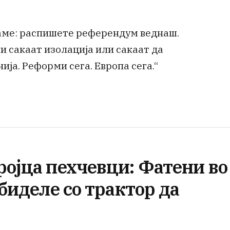
аме: распишете референдум веднаш.
и сакаат изолација или сакаат да
ја. Реформи сега. Европа сега.“
ројца пехчевци: Фатени во
обиделе со трактор да