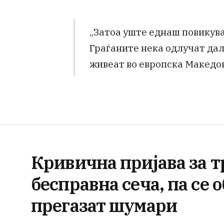
„Затоа уште еднаш повикув
Граѓаните нека одлучат дал
живеат во европска Македони
Кривична пријава за т
бесправна сеча, па се 
прегазат шумари