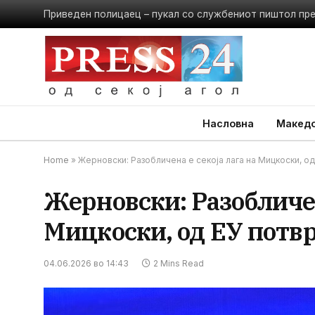
Приведен полицаец – пукал со службениот пиштол пр
Насловна
Македо
Home
»
Жерновски: Разобличена е секоја лага на Мицкоски, о
Жерновски: Разобличен
Мицкоски, од ЕУ потв
04.06.2026 во 14:43
2 Mins Read