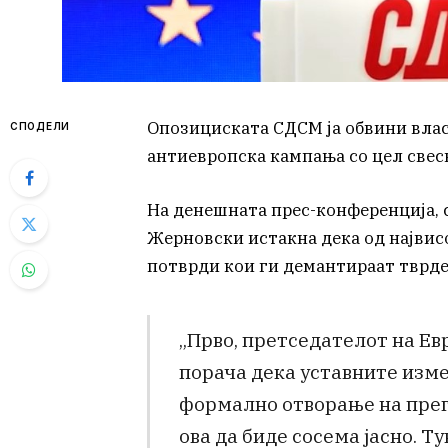
Опозициската СДСМ ја обвини влас
СПОДЕЛИ
антиевропска кампања со цел свес
На денешната прес-конференција, 
Жерновски истакна дека од највис
потврди кои ги демантираат тврд
„Прво, претседателот на Ев
порача дека уставните изме
формално отворање на прег
ова да биде сосема јасно. Т