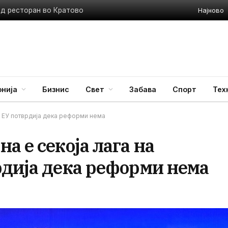
Најново
ед ресторан во Кратово
нија
Бизнис
Свет
Забава
Спорт
Тех
д ЕУ потврдија дека реформи нема
а е секоја лага на
рдија дека реформи нема