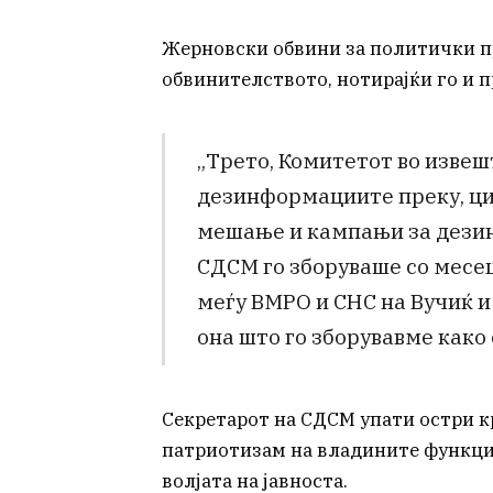
Жерновски обвини за политички п
обвинителството, нотирајќи го и п
„Трето, Комитетот во извеш
дезинформациите преку, ци
мешање и кампањи за дезин
СДСМ го зборуваше со месец
меѓу ВМРО и СНС на Вучиќ и
она што го зборувавме како 
Секретарот на СДСМ упати остри к
патриотизам на владините функцио
волјата на јавноста.