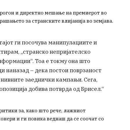
рогон и директно мешање на премиерот во
рашањето за странските влијанија во земјава.
тајот ги посочува манипулациите и
тирам, „странско непријателско
формации“. Тоа е токму она што
и наназад – дека постои поврзаност
 нивните заеднички кампањи. Сега,
опозиција добива потврда од Брисел.“
ритики за, како што рече, лажниот
нери и ги повика веднаш да се соочат со