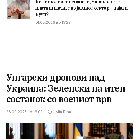
Ќе се зголемат пензиите, минималната
плата и платите во јавниот сектор – најави
Вучиќ
01.08.2026 во 13:29
Унгарски дронови над
Украина: Зеленски на итен
состанок со воениот врв
26.09.2025 во 18:01
1 Min Read