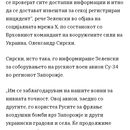
се проверат сите достапни информации и итно
да се достават извештаи за секој регистриран
инцидент“, рече Зеленски во објава на
социјалната мрежа X, по состанокот со
Врховниот командант на вооружените сили на
Украина, Олександр Сирски.
Сирски, исто така, го информираше Зеленски
за соборувањето на рускиот воен авион Су-34
во регионот Запорожје.
„Им се заблагодарувам на нашите воини за
нивната точност. Овој авион, заедно со
другите, го користеа Русите за фрлање
воздушни бомби врз Запорожје и други
украински градови и села. Ќе продолжиме