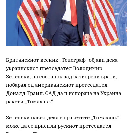
Британскиот весник „Телеграф“ објави дека
украинскиот претседател Володимир
Зеленски, на состанок зад затворени врати,
побарал од американскиот претседател
Доналд Трамп, САД да и испорача на Украина
ракети „Томахавк“.
Зеленски навел дека со ракетите „Томахавк“
може да се присили рускиот претседател