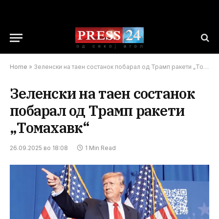
Home
»
Зеленски на таен состанок побарал од Трамп ракети „Томахавк“
Зеленски на таен состанок
побарал од Трамп ракети
„Томахавк“
26.09.2025 во 18:08
1 Min Read