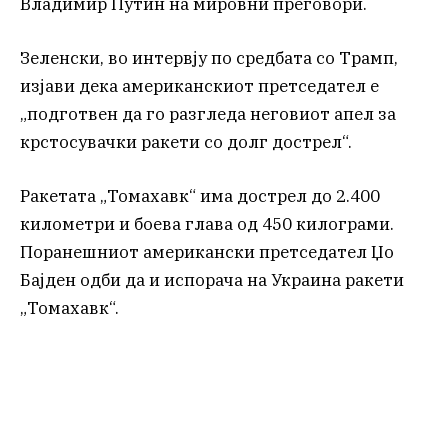
Владимир Путин на мировни преговори.
Зеленски, во интервју по средбата со Трамп,
изјави дека американскиот претседател е
„подготвен да го разгледа неговиот апел за
крстосувачки ракети со долг дострел“.
Ракетата „Томахавк“ има дострел до 2.400
километри и боева глава од 450 килограми.
Поранешниот американски претседател Џо
Бајден одби да и испорача на Украина ракети
„Томахавк“.