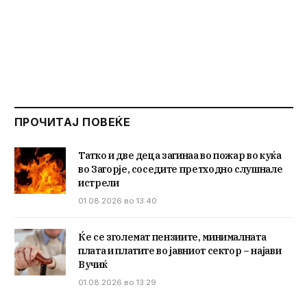
ПРОЧИТАЈ ПОВЕЌЕ
Татко и две деца загинаа во пожар во куќа
во Загорје, соседите претходно слушнале
истрели
01.08.2026 во 13:40
Ќе се зголемат пензиите, минималната
плата и платите во јавниот сектор – најави
Вучиќ
01.08.2026 во 13:29