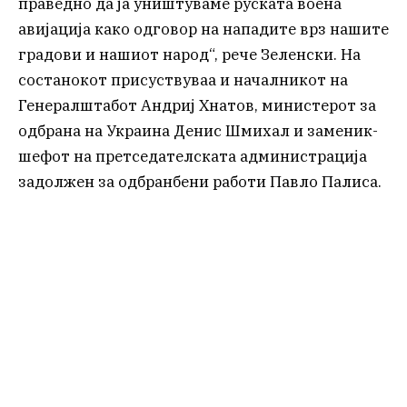
праведно да ја уништуваме руската воена
авијација како одговор на нападите врз нашите
градови и нашиот народ“, рече Зеленски. На
состанокот присуствуваа и началникот на
Генералштабот Андриј Хнатов, министерот за
одбрана на Украина Денис Шмихал и заменик-
шефот на претседателската администрација
задолжен за одбранбени работи Павло Палиса.