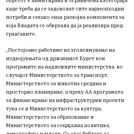
буџетот е лимитирана и ограничена категорија
каде треба да се задоволат сите најнеопходни
потреби и секако онаа развојна компонента за
која Владата се обврзала да ја реализира пред
грааѓаните.
„Постојоано работиме на зголелмување на
издвојувњата од државниот Буџет кон
програмите на надлежните министерства, во
случајот Министерството за транспорт,
Министерството за животна средина и
просторно планирање, а преку АА програмата
за финансирање на инфраструктурни проекти
тука се и Министерството за култура,
Министерството за образование и
Министерството за социјална политика,
демографија и млади. Со овој Ребланс за