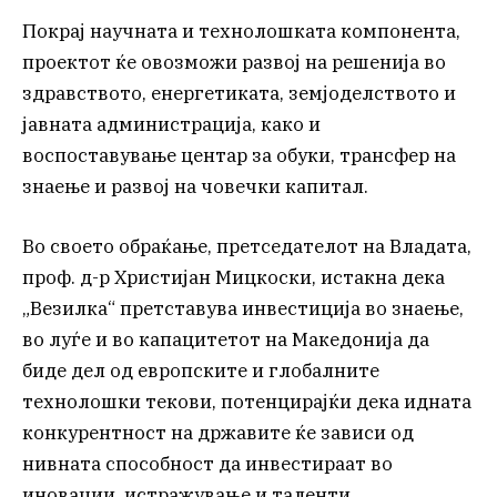
Покрај научната и технолошката компонента,
проектот ќе овозможи развој на решенија во
здравството, енергетиката, земјоделството и
јавната администрација, како и
воспоставување центар за обуки, трансфер на
знаење и развој на човечки капитал.
Во своето обраќање, претседателот на Владата,
проф. д-р Христијан Мицкоски, истакна дека
„Везилка“ претставува инвестиција во знаење,
во луѓе и во капацитетот на Македонија да
биде дел од европските и глобалните
технолошки текови, потенцирајќи дека идната
конкурентност на државите ќе зависи од
нивната способност да инвестираат во
иновации, истражување и таленти.