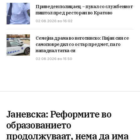
Приведен полицаец – пукал со службениот
пиштол пред ресторан во Кратово
02.08.2026 во 16:02
Семејна драма во неготинско: Пијан син се
самоповредил со остар предмет, па го
нападнал татка си
02.08.2026 во 15:50
Јаневска: Реформите во
образованието
продолжуваат, нема да има