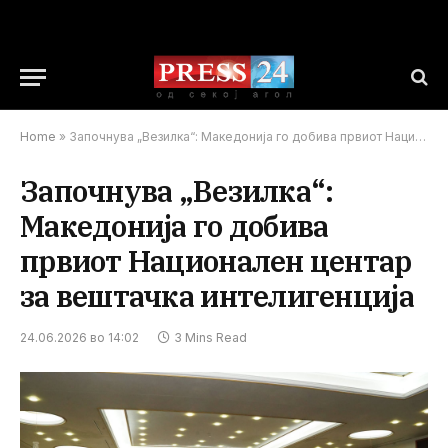
Home
»
Започнува „Везилка“: Македонија го добива првиот Национален центар за вештачка интелигенција
Започнува „Везилка“:
Македонија го добива
првиот Национален центар
за вештачка интелигенција
24.06.2026 во 14:02
3 Mins Read