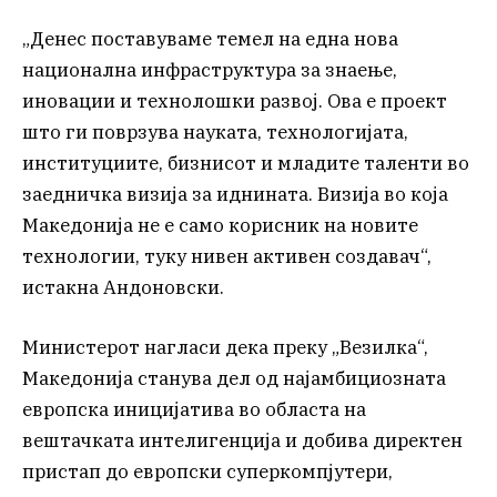
„Денес поставуваме темел на една нова
национална инфраструктура за знаење,
иновации и технолошки развој. Ова е проект
што ги поврзува науката, технологијата,
институциите, бизнисот и младите таленти во
заедничка визија за иднината. Визија во која
Македонија не е само корисник на новите
технологии, туку нивен активен создавач“,
истакна Андоновски.
Министерот нагласи дека преку „Везилка“,
Македонија станува дел од најамбициозната
европска иницијатива во областа на
вештачката интелигенција и добива директен
пристап до европски суперкомпјутери,