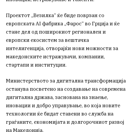
Проектот „Везилка“ ќе биде поврзан со
европската AI фабрика „Фарос“ во Грција и ќе
стане дел од поширокиот регионален и
европски екосистем за вештачка
интелигенција, отворајќи нови можности за
македонските истражувачи, компании,
стартапи и институции.
Министерството за дигитална трансформација
останува посветено на создавање на современа
дигитална држава, заснована на знаење,
иновации и добро управување, во која новите
технологии ќе бидат ставени во служба на
граѓаните, економијата и долгорочниот развој
на Македонија.