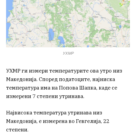
УХМР
УХМР ги измери температурите ова утро низ
Македонија. Според податоците, најниска
температура има на Попова Шапка, каде се
измерени 7 степени утринава.
Највисока температура утринава низ
Македонија, е измерена во Гевгелија, 22
степени.