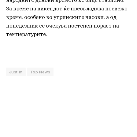
наредните денови времето ќе биде стабилно.
За време на викендот ќе преовладува посвежо
време, особено во утринските часови, а од
понеделник се очекува постепен пораст на
температурите.
Just In
Top News