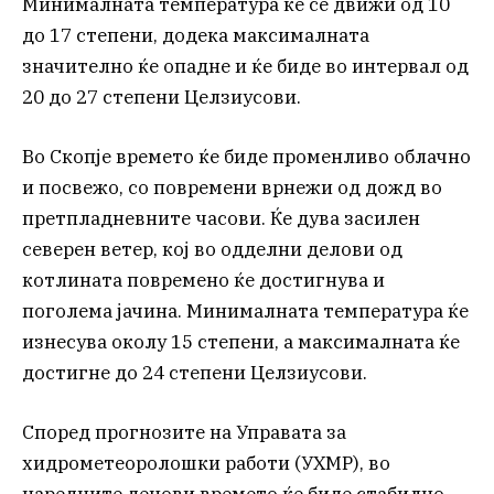
Минималната температура ќе се движи од 10
до 17 степени, додека максималната
значително ќе опадне и ќе биде во интервал од
20 до 27 степени Целзиусови.
Во Скопје времето ќе биде променливо облачно
и посвежо, со повремени врнежи од дожд во
претпладневните часови. Ќе дува засилен
северен ветер, кој во одделни делови од
котлината повремено ќе достигнува и
поголема јачина. Минималната температура ќе
изнесува околу 15 степени, а максималната ќе
достигне до 24 степени Целзиусови.
Според прогнозите на Управата за
хидрометеоролошки работи (УХМР), во