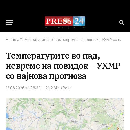
Home
»
Температурите во пад, невреме на повидок – УХМР со најнова прогноза
Температурите во пад,
невреме на повидок – УХМР
со најнова прогноза
12.06.2026 во 08:30
2 Mins Read