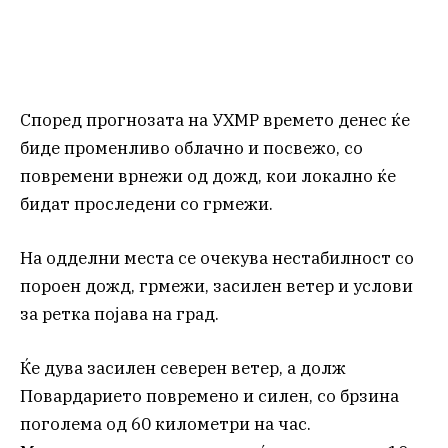
Според прогнозата на УХМР времето денес ќе
биде променливо облачно и посвежо, со
повремени врнежи од дожд, кои локално ќе
бидат проследени со грмежи.
На одделни места се очекува нестабилност со
пороен дожд, грмежи, засилен ветер и услови
за ретка појава на град.
Ќе дува засилен северен ветер, а долж
Повардарието повремено и силен, со брзина
поголема од 60 километри на час.