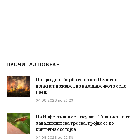
ПРОЧИТАЈ ПОВЕЌЕ
По три дена борба со огнот: Целосно
изгаснат пожарот во кавадаречкото село
Раец
04.08.2026 во 23:23
На Инфективна се лекуваат 10 пациенти со
Западнонилска треска, тројца се во
критична состојба
04.08.2026 во 22:58