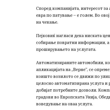
Според компанијата, интересот за 
евра по патување – е голем. Во овој
на чекање.
Пејковиќ нагласи дека ниската це
собирање повратни информации, а с
проширувањето на услугата.
Автоматизираните автомобили, ко
апликацијата на „Верне“, се опреме
коишто возилото се движи по улици
целосно автоматизирана услуга и р
добијат потребните дозволи. Компа
градови во Европската Унија, Обед
воведување на оваа услуга.