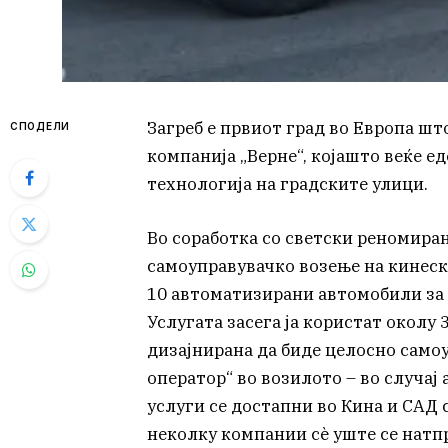
Загреб е првиот град во Европа шт
СПОДЕЛИ
компанија „Верне“, којашто веќе е
технологија на градските улици.
Во соработка со светски реномиран
самоуправувачко возење на кинеска
10 автоматизирани автомобили за 
Услугата засега ја користат околу 
дизајнирана да биде целосно самоу
оператор“ во возилото – во случај
услуги се достапни во Кина и САД 
неколку компании сè уште се натп