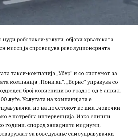
о нуди роботакси-услуги, објави хрватската
ден месец ја спроведува револуционерната
ата такси-компанија „Убер“ и со системот за
та компанија „Пони.аи“, „Верне“ управува со
одреден број корисници во градот од 8 април.
300 луѓе. Услугата на компанијата е
правувачка, но на почетокот ќе има „човечки
 ако е потребна интервенција. Иако слични
со години, според западните медиуми,
реваруваат за воведување самоуправувачки