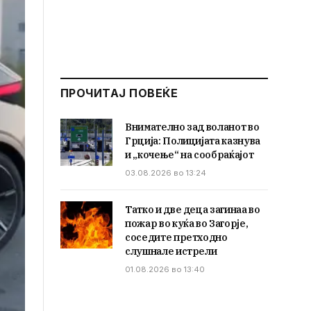
ПРОЧИТАЈ ПОВЕЌЕ
Внимателно зад воланот во
Грција: Полицијата казнува
и „кочење“ на сообраќајот
03.08.2026 во 13:24
Татко и две деца загинаа во
пожар во куќа во Загорје,
соседите претходно
слушнале истрели
01.08.2026 во 13:40