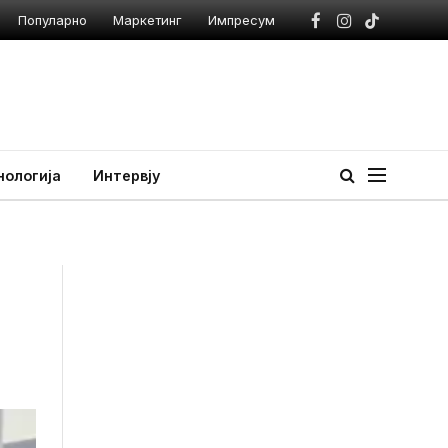
Популарно
Маркетинг
Импресум
Facebook
Instagram
TikTok
нологија
Интервју