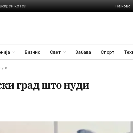
Најново
акарен котел
нија
Бизнис
Свет
Забава
Спорт
Тех
луги
ски град што нуди