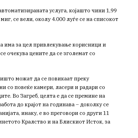
автоматизираната услуга, којашто чини 1,99
 миг, се вели, околу 4.000 луѓе се на списокот
на има за цел привлекување корисници и
е очекува цените да се зголемат со
ишто можат да се повикаат преку
ни со повеќе камери, ласери и радари со
те. Во Загреб, целта е да се премине на
абота до крајот на годинава – доколку се
нијата, инаку, е во преговори со други 11
инетото Кралство и на Блискиот Исток, за