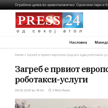
Ограбена црква во кривопаланечко: Однесени пари и б
Насловна
Македо
Home
»
Загреб е првиот европски град што нуди роботакси-ус
Загреб е првиот европ
роботакси-услуги
08.05.2026 во 18:44
2 Mins Read