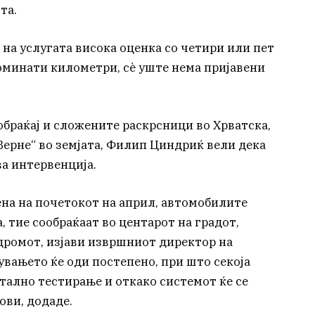
та.
 на услугата висока оценка со четири или пет
поминати километри, сè уште нема пријавени
обраќај и сложените раскрсници во Хрватска,
Верне“ во земјата, Филип Циндриќ вели дека
ва интервенција.
ена на почетокот на април, автомобилите
а, тие сообраќаат во центарот на градот,
одромот, изјави извршниот директор на
увањето ќе оди постепено, при што секоја
етално тестирање и откако системот ќе се
ови, додаде.