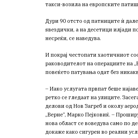
такси-возила на европските патиш
Дури 90 отсто од патниците ѝ дале
ѕвездички, а на десетици илјади 
несреќи, се наведува.
И покрај честопати хаотичниот со
раководителот на операциите на „
повеќето патувања одат без никак
– Иако услугата првпат беше најав
ретко се гледаат на улиците. Засег
делови од Нов Загреб и околу аер
„Верне“, Марко Пејковиќ. – Прошир
нова област се воведува само по д
докаже како сигурен во реални усл