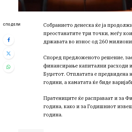
Собранието денеска ќе ја продолжи 
СПОДЕЛИ
преостанатите три точки, меѓу ко
државата во износ од 260 милиони 
Според предложеното решение, зае
финансирање капитални расходи и
Буџетот. Отплатата е предвидена н
години, а каматата ќе биде варијаб
Пратениците ќе расправаат и за Ф
година, како и за Годишниот извеш
година.