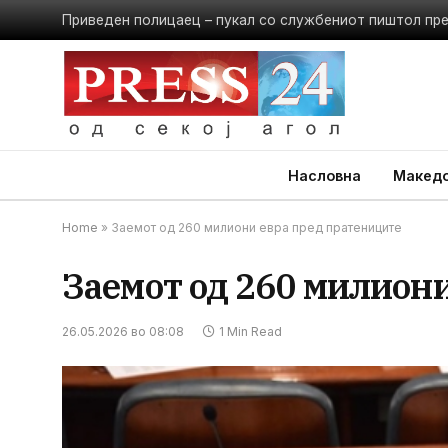
Приведен полицаец – пукал со службениот пиштол пр
Насловна
Македо
Home
»
Заемот од 260 милиони евра пред пратениците
Заемот од 260 милион
26.05.2026 во 08:08
1 Min Read