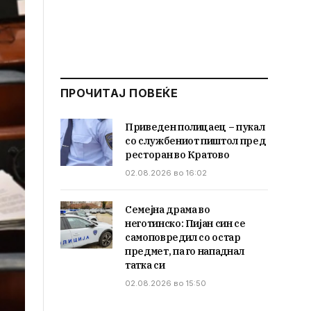
ПРОЧИТАЈ ПОВЕЌЕ
Приведен полицаец – пукал
со службениот пиштол пред
ресторан во Кратово
02.08.2026 во 16:02
Семејна драма во
неготинско: Пијан син се
самоповредил со остар
предмет, па го нападнал
татка си
02.08.2026 во 15:50