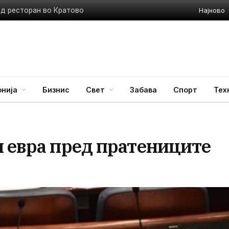
Најново
ед ресторан во Кратово
нија
Бизнис
Свет
Забава
Спорт
Тех
и евра пред пратениците