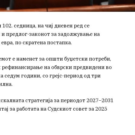
102. седница, на чиј дневен ред се
и и предлог-законот за задолжување на
евра, по скратена постапка.
мот е наменет за општи буџетски потреби,
 рефинансирање на обврски предвидени во
а седум години, со грејс-период од три
илна.
искалната стратегија за периодот 2027–2031
тај за работата на Судскиот совет за 2025