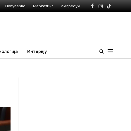
Популарно
Маркетинг
Импресум
Facebook
Instagram
TikTok
нологија
Интервју