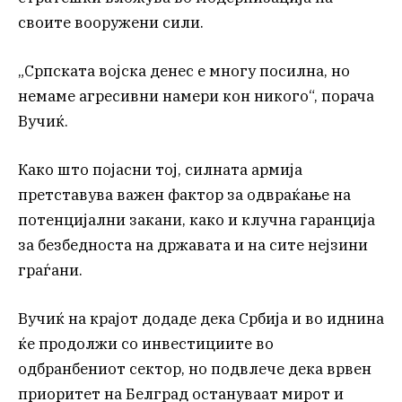
своите вооружени сили.
„Српската војска денес е многу посилна, но
немаме агресивни намери кон никого“, порача
Вучиќ.
Како што појасни тој, силната армија
претставува важен фактор за одвраќање на
потенцијални закани, како и клучна гаранција
за безбедноста на државата и на сите нејзини
граѓани.
Вучиќ на крајот додаде дека Србија и во иднина
ќе продолжи со инвестициите во
одбранбениот сектор, но подвлече дека врвен
приоритет на Белград остануваат мирот и