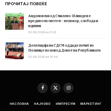
ПРОЧИТАЈ ПОВЕЌЕ
Андоновски од Смилево: Илинден е
вредносен систем – непокор, слобода и
иднина
02.08.2026 во 11:25
Делегација на СДСМ оддаде почит во
Пелинце по повод Денот на Републиката
02.08.2026 во 10:44
Facebook
X
Instagram
(Twitter)
НАСЛОВНА
НАЈНОВО
ИМПРЕСУМ
МАРКЕТИНГ