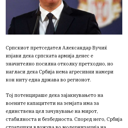
Српскиот претседател Александар Вучиќ
изјави дека српската армија денес е
значително посилна отколку претходно, но
нагласи дека Србија нема агресивни намери
кон ниту една држава во регионот.
Тој потенцираше дека зајакнувањето на
воените капацитети на земјата има за
единствена цел зачувување на мирот,
стабилноста и безбедноста. Според него, Србија
стратешки вложува во модернизација на