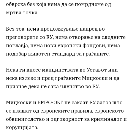
обврска без која нема да се помрднеме од
мртва точка.
Без тоа, нема продолжување напред во
преговорите со ЕУ, нема отворање на следните
поглавја, нема нови европски фондови, нема
подобар животен стандард за граѓаните.
Нека ги внесе малцинствата во Уставот или
нека излезе и пред граѓаните Мицкоски и да
признае дека не сака членство во ЕУ.
Мицкоски и ВМРО-ОКГ не сакаат ЕУ затоа што
се плашат од европските правила, европското
обвинителство и одговорност за криминалот и
корупцијата.