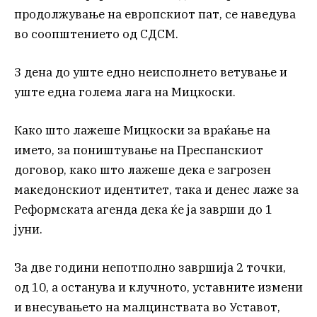
продолжување на европскиот пат, се наведува
во соопштението од СДСМ.
3 дена до уште едно неисполнето ветување и
уште една голема лага на Мицкоски.
Како што лажеше Мицкоски за враќање на
името, за поништување на Преспанскиот
договор, како што лажеше дека е загрозен
македонскиот идентитет, така и денес лаже за
Реформската агенда дека ќе ја заврши до 1
јуни.
За две години непотполно завршија 2 точки,
од 10, а останува и клучното, уставните измени
и внесувањето на малцинствата во Уставот,