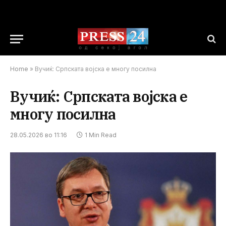
Home
»
Вучиќ: Српската војска е многу посилна
Вучиќ: Српската војска е
многу посилна
28.05.2026 во 11:16
1 Min Read