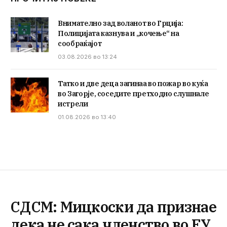
Внимателно зад воланот во Грција:
Полицијата казнува и „кочење“ на
сообраќајот
03.08.2026 во 13:24
Татко и две деца загинаа во пожар во куќа
во Загорје, соседите претходно слушнале
истрели
01.08.2026 во 13:40
СДСМ: Мицкоски да признае
дека не сака членство во ЕУ