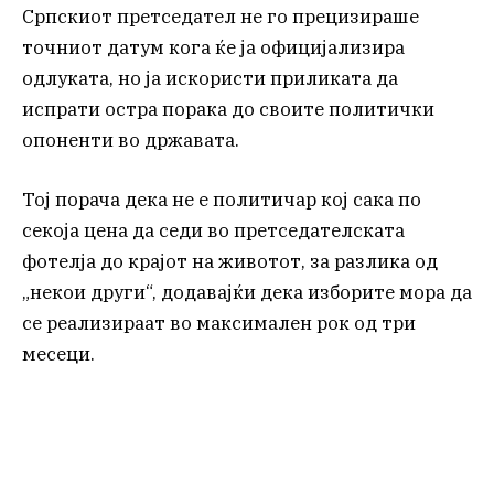
Српскиот претседател не го прецизираше
точниот датум кога ќе ја официјализира
одлуката, но ја искористи приликата да
испрати остра порака до своите политички
опоненти во државата.
Тој порача дека не е политичар кој сака по
секоја цена да седи во претседателската
фотелја до крајот на животот, за разлика од
„некои други“, додавајќи дека изборите мора да
се реализираат во максимален рок од три
месеци.