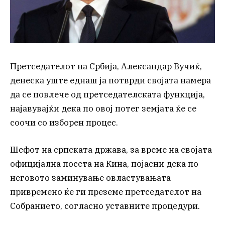
Претседателот на Србија, Александар Вучиќ,
денеска уште еднаш ја потврди својата намера
да се повлече од претседателската функција,
најавувајќи дека по овој потег земјата ќе се
соочи со изборен процес.
Шефот на српската држава, за време на својата
официјална посета на Кина, појасни дека по
неговото заминување овластувањата
привремено ќе ги преземе претседателот на
Собранието, согласно уставните процедури.