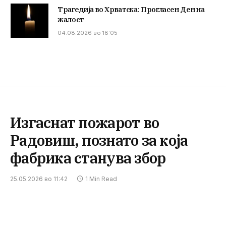
Трагедија во Хрватска: Прогласен Ден на
жалост
04.08.2026 во 18:05
Изгаснат пожарот во
Радовиш, познато за која
фабрика станува збор
25.05.2026 во 11:42
1 Min Read