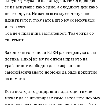
злоупотребуваше на конкурси. Некој еден ден
се изјаснуваше како едно, а следниот ден како
нешто друго. Не затоа што му се менуваше
идентитетот, туку затоа што му се менуваше
интересот.
Тоа не е правична застапеност. Тоа е игра со
системот.
Законот што го носи ВЛЕН ја отстранува оваа
логика. Никој не му го одзема правото на
граѓанинот слободно да се изјасни, но
самоизјаснувањето не може да биде покритие
за измама.
Кога постојат официјални податоци, тие не
можат да се игнорираат само затоа што некому
му одговара поинаку за одреден конкурс. Ако