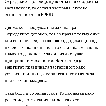
Охридскиот договор, правичната и соодветна
застапеност, го остави настрана, стои во
соопштението на ВРЕДИ.
Денес, кога зборуваат за закана врз
Охридскиот договор, тоа го прават токму оние
кои го прогласија за завршен, додека едно од
неговите главни начела го оставија без закон.
Наместо да донесат закон, измислуваа
привремени механизми. Наместо да ја
заштитат правичната застапеност како
уставен принцип, ја користеа како алатка за
политички пазарења.
Така беше и со балансерот. Го продаваа како
решение, но граѓаните видоа како се