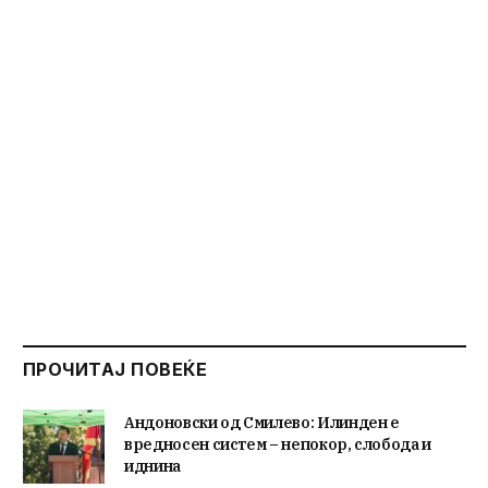
ПРОЧИТАЈ ПОВЕЌЕ
Андоновски од Смилево: Илинден е
вредносен систем – непокор, слобода и
иднина