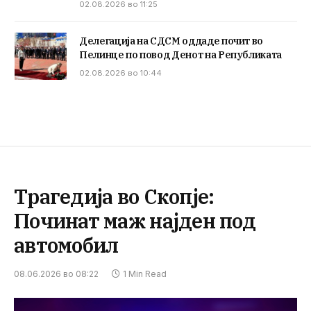
02.08.2026 во 11:25
Делегација на СДСМ оддаде почит во
Пелинце по повод Денот на Републиката
02.08.2026 во 10:44
Трагедија во Скопје:
Починат маж најден под
автомобил
08.06.2026 во 08:22
1 Min Read