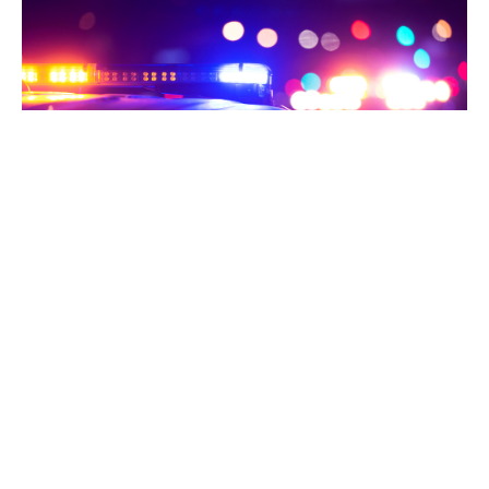
На 06.06.2026 година во 08:40 часот во СВР
Скопје било пријавено дека во село Кучково,
скопско, под патничко возило „Опел“ со
скопски регистарски ознаки бил пронајден
починат Ц.Р. (67) од село Волково, скопско.