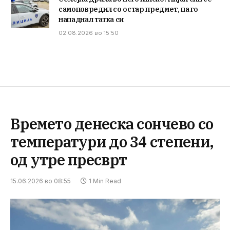
самоповредил со остар предмет, па го
нападнал татка си
02.08.2026 во 15:50
Времето денеска сончево со
температури до 34 степени,
од утре пресврт
15.06.2026 во 08:55
1 Min Read