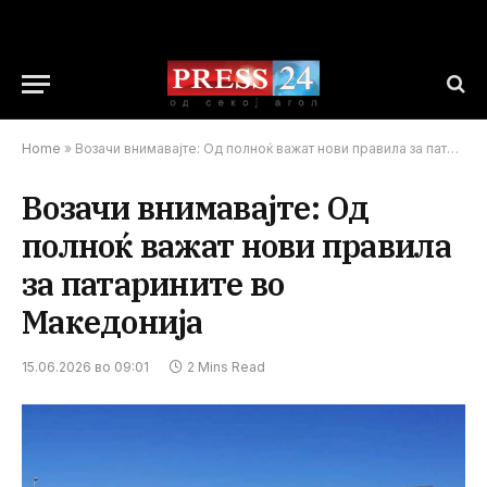
Home
»
Возачи внимавајте: Од полноќ важат нови правила за патарините во Македонија
Возачи внимавајте: Од
полноќ важат нови правила
за патарините во
Македонија
15.06.2026 во 09:01
2 Mins Read