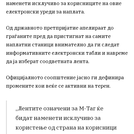
наменети исклучиво за корисниците на овие
електронски уреди за наплата.
Од државното претпријатие апелираат до
граѓаните пред да пристигнат на самите
наплатни станици внимателно да ги следат
информативните електронски табли и навреме
да ја изберат соодветната лента.
Официјалното соопштение јасно ги дефинира
промените кои веќе се активни на терен.
„Лентите означени за М-Таг ќе
бидат наменети исклучиво за
користење од страна на корисници