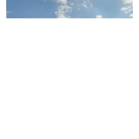
ФОТО: Press24
Времето во земјава денеска ќе биде сончево и
топло со појава на мала до умерена локална
облачност.
Според синоптичарите, во текот на денот ќе
дува слаб до умерен ветер.