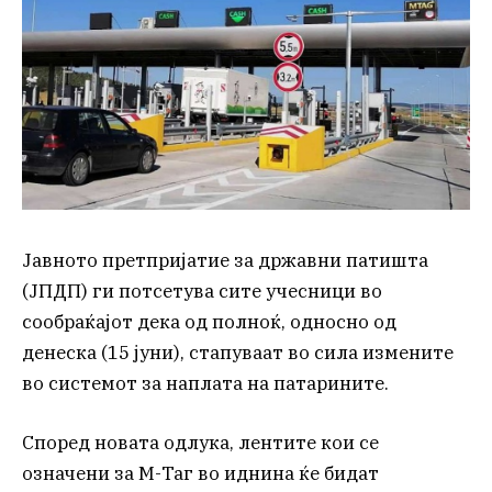
Јавното претпријатие за државни патишта
(ЈПДП) ги потсетува сите учесници во
сообраќајот дека од полноќ, односно од
денеска (15 јуни), стапуваат во сила измените
во системот за наплата на патарините.
Според новата одлука, лентите кои се
означени за М-Таг во иднина ќе бидат