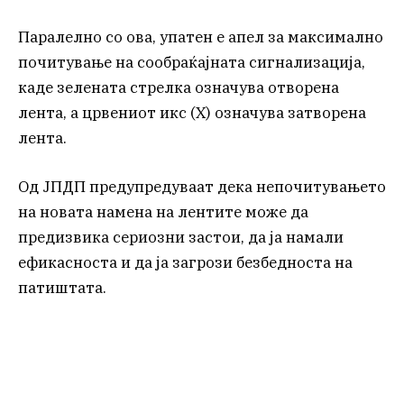
Паралелно со ова, упатен е апел за максимално
почитување на сообраќајната сигнализација,
каде зелената стрелка означува отворена
лента, а црвениот икс (X) означува затворена
лента.
Од ЈПДП предупредуваат дека непочитувањето
на новата намена на лентите може да
предизвика сериозни застои, да ја намали
ефикасноста и да ја загрози безбедноста на
патиштата.