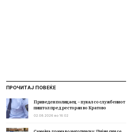
ПРОЧИТАЈ ПОВЕЌЕ
Приведен полицаец – пукал со службениот
пиштол пред ресторан во Кратово
02.08.2026 во 16:02
Семејна драма во неготинско: Пијан син се