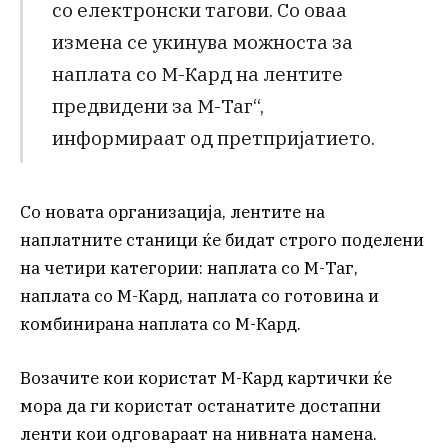
со електронски тагови. Со оваа
измена се укинува можноста за
наплата со М-Кард на лентите
предвидени за М-Таг“,
информираат од претпријатието.
Со новата организација, лентите на
наплатните станици ќе бидат строго поделени
на четири категории: наплата со М-Таг,
наплата со М-Кард, наплата со готовина и
комбинирана наплата со М-Кард.
Возачите кои користат М-Кард картички ќе
мора да ги користат останатите достапни
ленти кои одговараат на нивната намена.