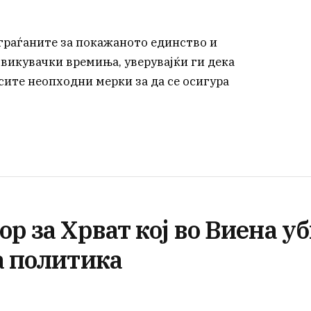
а граѓаните за покажаното единство и
викувачки времиња, уверувајќи ги дека
сите неопходни мерки за да се осигура
р за Хрват кој во Виена у
а политика