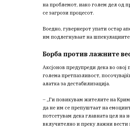
на проблемот, иако голем дел од пр
се загрози процесот.
Воедно, гувернерот упати остар апе
им подлегнуваат на шпекулациите 
Борба против лажните ве
Аксјонов предупреди дека во овој
голема претпазливост, посочувајќ
алатка за дестабилизација.
– „Ги повикувам жителите на Крим 
да не им се препуштаат на емоциите
потсетувам дека главната цел на 
вклучително и преку лажни вести 