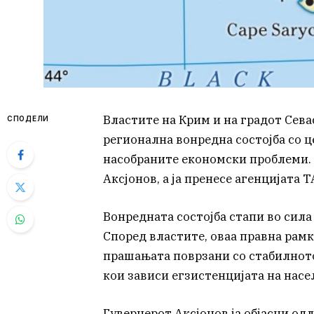
Властите на Крим и на градот Сев
СПОДЕЛИ
регионална вонредна состојба со 
насобраните економски проблеми. В
Аксјонов, а ја пренесе агенцијата Т
Вонредната состојба стапи во сила
Според властите, оваа правна рам
прашањата поврзани со стабилнот
кои зависи егзистенцијата на насе
Гувернерот Аксјонов ја објасни од