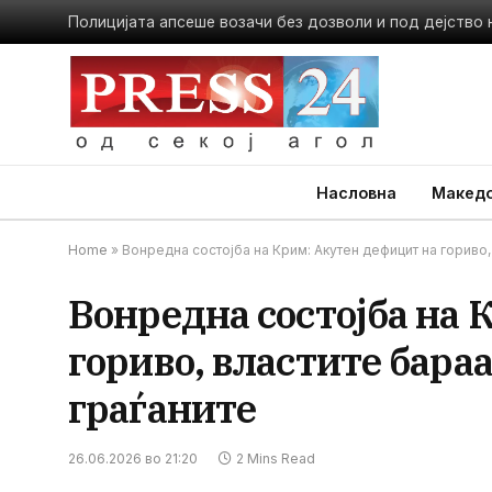
Насловна
Македо
Home
»
Вонредна состојба на Крим: Акутен дефицит на гориво,
Вонредна состојба на 
гориво, властите бараа
граѓаните
26.06.2026 во 21:20
2 Mins Read