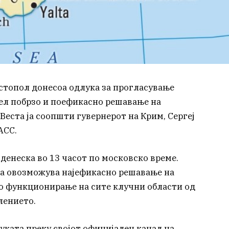
астопол донесоа одлука за прогласување
цел побрзо и поефикасно решавање на
еста ја соопшти гувернерот на Крим, Сергеј
АСС.
 денеска во 13 часот по московско време.
ка овозможува најефикасно решавање на
о функционирање на сите клучни области од
лението.
луката преку својот официјален канал на