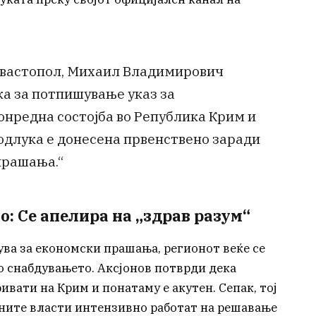
Севастопол, Михаил Владимирович
ка за потпишување указ за
нредна состојба во Република Крим и
 одлука е донесена првенствено заради
прашања.“
о: Се апелира на „здрав разум“
ува за економски прашања, регионот веќе се
о снабдувањето. Аксјонов потврди дека
вати на Крим и понатаму е акутен. Сепак, тој
лните власти интензивно работат на решавање