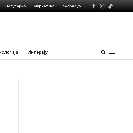
Популарно
Маркетинг
Импресум
Facebook
Instagram
TikTok
нологија
Интервју