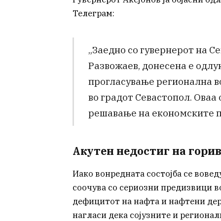
Телеграм:
„Заедно со гувернерот на 
Развожаев, донесена е одлу
прогласување регионална во
во градот Севастопол. Оваа
решавање на економските 
Акутен недостиг на горив
Иако вонредната состојба се вовед
соочува со сериозни предизвици в
дефицитот на нафта и нафтени дери
нагласи дека сојузните и региона