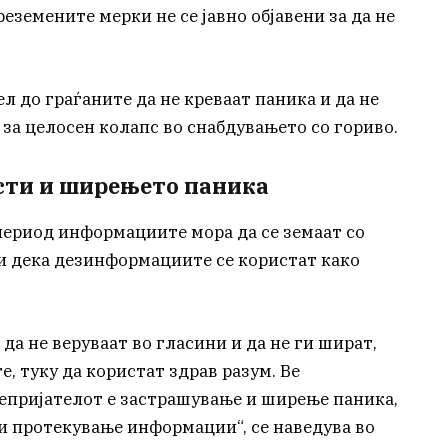
еземените мерки не се јавно објавени за да не
л до граѓаните да не креваат паника и да не
за целосен колапс во снабдувањето со гориво.
сти и ширењето паника
 период информациите мора да се земаат со
и дека дезинформациите се користат како
да не веруваат во гласини и да не ги шират,
, туку да користат здрав разум. Ве
непријателот е застрашување и ширење паника,
и протекување информации“, се наведува во