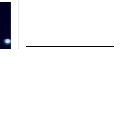
ПРОЧИТАЈ ПОВЕЌЕ
Внимателно зад воланот во
Грција: Полицијата казнува
и „кочење“ на сообраќајот
03.08.2026 во 13:24
Татко и две деца загинаа во
пожар во куќа во Загорје,
соседите претходно
слушнале истрели
01.08.2026 во 13:40