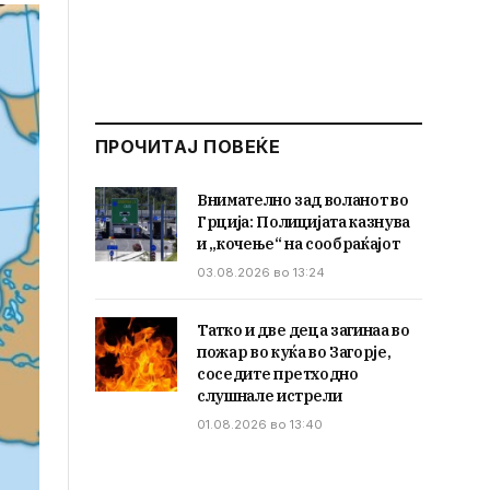
ПРОЧИТАЈ ПОВЕЌЕ
Внимателно зад воланот во
Грција: Полицијата казнува
и „кочење“ на сообраќајот
03.08.2026 во 13:24
Татко и две деца загинаа во
пожар во куќа во Загорје,
соседите претходно
слушнале истрели
01.08.2026 во 13:40