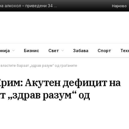
Најново
Полицијата апсеше возачи без дозволи и под дејство на алкохол – приведени 34 лица
нија
Бизнис
Свет
Забава
Спорт
Тех
 властите бараат „здрав разум“ од граѓаните
Крим: Акутен дефицит на
т „здрав разум“ од