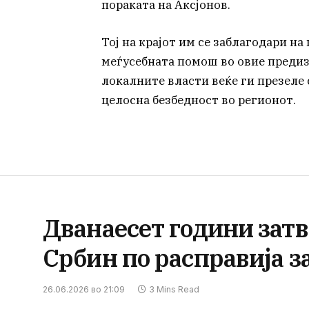
пораката на Аксјонов.
Тој на крајот им се заблагодари н
меѓусебната помош во овие предиз
локалните власти веќе ги презеле 
целосна безбедност во регионот.
Дванаесет години затво
Србин по расправија з
26.06.2026 во 21:09
3 Mins Read