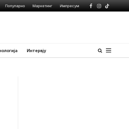
Популарно
Маркетинг
Импресум
Facebook
Instagram
TikTok
нологија
Интервју