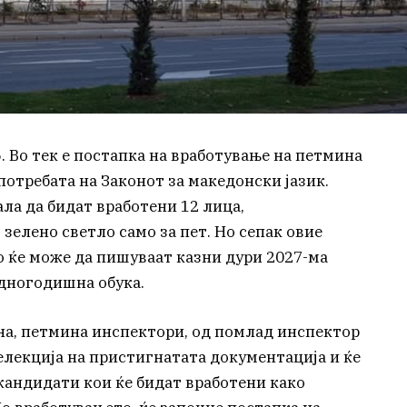
5. Во тек е постапка на вработување на петмина
отребата на Законот за македонски јазик.
ла да бидат вработени 12 лица,
елено светло само за пет. Но сепак овие
 ќе може да пишуваат казни дури 2027-ма
едногодишна обука.
на, петмина инспектори, од помлад инспектор
елекција на пристигнатата документација и ќе
кандидати кои ќе бидат вработени како