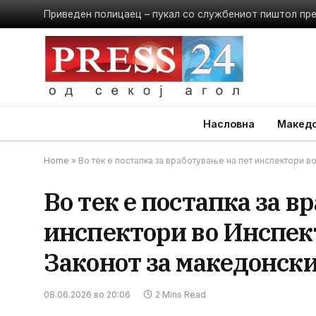
Приведен полицаец – пукал со службениот пиштол пр
Насловна
Македо
Home
»
Во тек е постапка за вработување на пет инспектори во
Во тек е постапка за в
инспектори во Инспект
Законот за македонски
08.06.2026 во 20:06
2 Mins Read