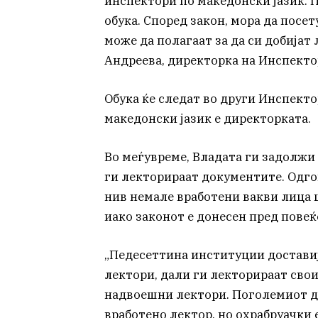
инспектори по македонски јазик. П
обука. Според закон, мора да посе
може да полагаат за да си добијат
Андреева, директорка на Инспекто
Обука ќе следат во други Инспекто
македонски јазик е директорката.
Во меѓувреме, Владата ги задолжи
ги лекторираат документите. Одго
нив немале вработени вакви лица 
иако законот е донесен пред повеќе
„Педесеттина институции доставиј
лектори, дали ги лекторираат сво
надвоешни лектори. Поголемиот д
вработено лектор, но охрабруачки 