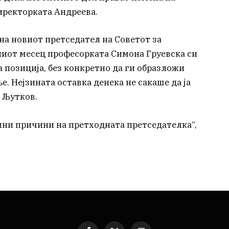
иректорката Андреева.
на новиот претседател на Советот за
ниот месец професорката Симона Груевска си
 позиција, без конкретно да ги образложи
. Нејзината оставка денека не сакаше да ја
 Љутков.
ични причини на претходната претседателка“,