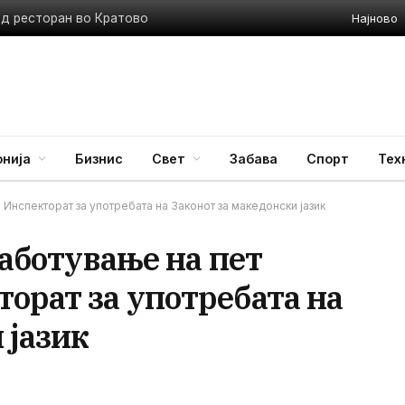
Најново
ед ресторан во Кратово
нија
Бизнис
Свет
Забава
Спорт
Тех
 Инспекторат за употребата на Законот за македонски јазик
работување на пет
орат за употребата на
 јазик