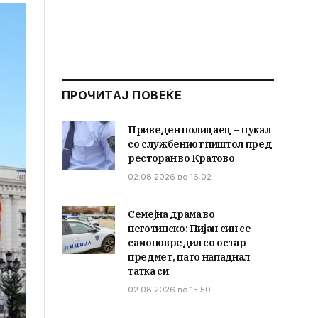
ПРОЧИТАЈ ПОВЕЌЕ
Приведен полицаец – пукал
со службениот пиштол пред
ресторан во Кратово
02.08.2026 во 16:02
Семејна драма во
неготинско: Пијан син се
самоповредил со остар
предмет, па го нападнал
татка си
02.08.2026 во 15:50