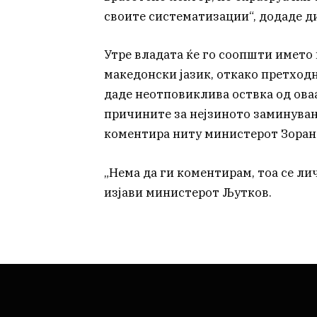
своите систематизации“, додаде д
Утре владата ќе го соопшти името 
македонски јазик, откако претход
даде неотповиклива оствка од оваа
причините за нејзиното заминување
коментира ниту министерот Зоран
„Нема да ги коментирам, тоа се л
изјави министерот Љутков.