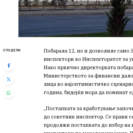
Побарала 12, но и дозволиле само 
СПОДЕЛИ
инспектори во Инспекторатот за уп
Иако првично директорката побара
Министерството за финансии дало з
лица во најоптимистичко сценарио
година, бидејќи мора да поминат 
„Постапката за вработување започ
до советник инспектор. Се прави с
продолжи постапката до избор на 