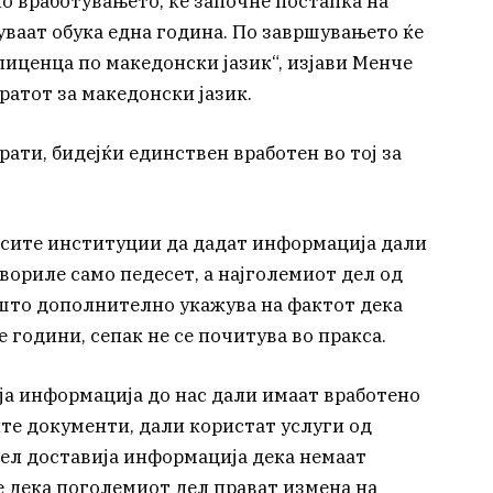
о вработувањето, ќе започне постапка на
туваат обука една година. По завршувањето ќе
 лиценца по македонски јазик“, изјави Менче
ратот за македонски јазик.
рати, бидејќи единствен вработен во тој за
 сите институции да дадат информација дали
вориле само педесет, а најголемиот дел од
што дополнително укажува на фактот дека
 години, сепак не се почитува во пракса.
а информација до нас дали имаат вработено
ите документи, дали користат услуги од
ел доставија информација дека немаат
е дека поголемиот дел прават измена на