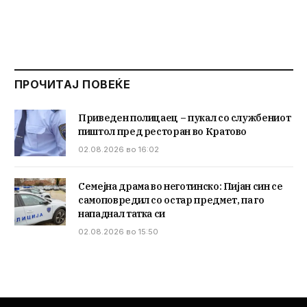
ПРОЧИТАЈ ПОВЕЌЕ
Приведен полицаец – пукал со службениот
пиштол пред ресторан во Кратово
02.08.2026 во 16:02
Семејна драма во неготинско: Пијан син се
самоповредил со остар предмет, па го
нападнал татка си
02.08.2026 во 15:50