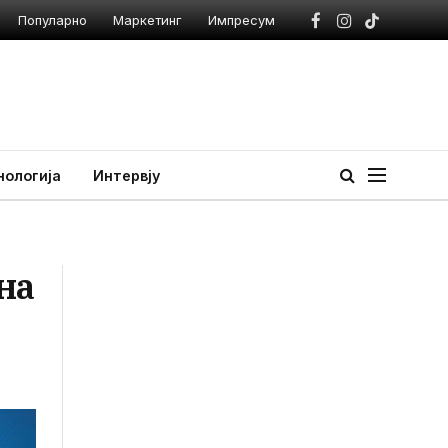
Популарно
Маркетинг
Импресум
Facebook
Instagram
TikTok
нологија
Интервју
на