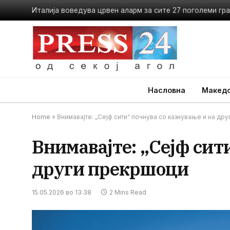
Насловна
Македо
Home
»
Внимавајте: „Сејф сити“ почнува со казнување и на др
Внимавајте: „Сејф сит
други прекршоци
15.05.2026 во 13:38
2 Mins Read