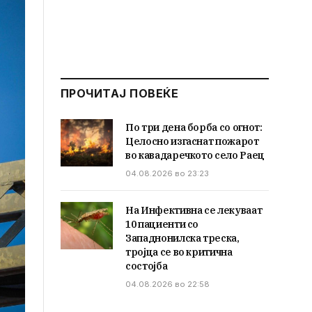
ПРОЧИТАЈ ПОВЕЌЕ
По три дена борба со огнот:
Целосно изгаснат пожарот
во кавадаречкото село Раец
04.08.2026 во 23:23
На Инфективна се лекуваат
10 пациенти со
Западнонилска треска,
тројца се во критична
состојба
04.08.2026 во 22:58