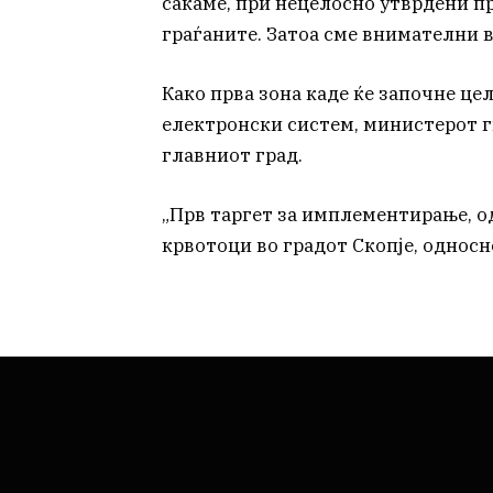
сакаме, при нецелосно утврдени пр
граѓаните. Затоа сме внимателни во 
Како прва зона каде ќе започне це
електронски систем, министерот г
главниот град.
„Прв таргет за имплементирање, о
крвотоци во градот Скопје, односн