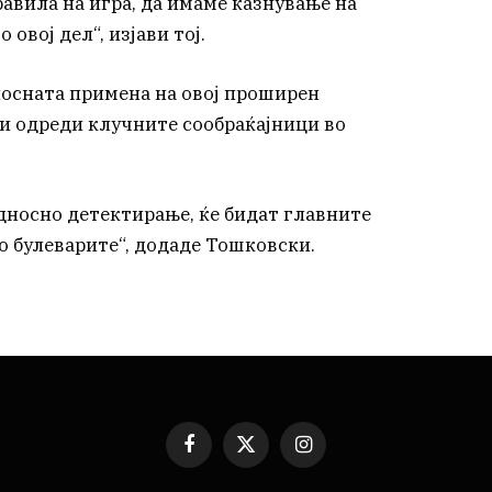
авила на игра, да имаме казнување на
овој дел“, изјави тој.
лосната примена на овој проширен
и одреди клучните сообраќајници во
дносно детектирање, ќе бидат главните
о булеварите“, додаде Тошковски.
Facebook
X
Instagram
(Twitter)