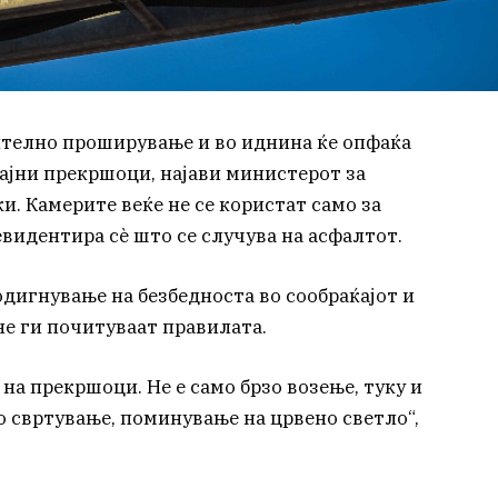
ително проширување и во иднина ќе опфаќа
ајни прекршоци, најави министерот за
. Камерите веќе не се користат само за
евидентира сè што се случува на асфалтот.
дигнување на безбедноста во сообраќајот и
не ги почитуваат правилата.
на прекршоци. Не е само брзо возење, туку и
 свртување, поминување на црвено светло“,