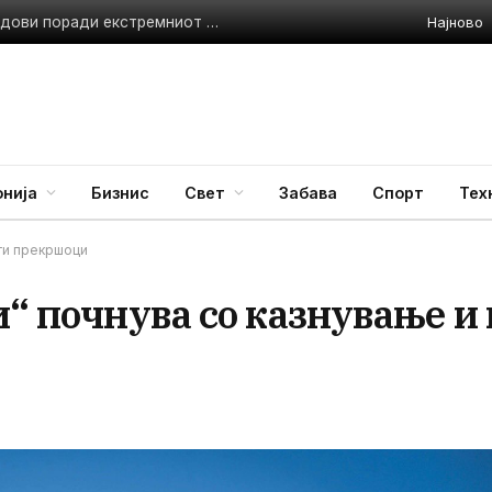
Најново
Италија воведува црвен аларм за сите 27 поголеми градови поради екстремниот топлотен бран
нија
Бизнис
Свет
Забава
Спорт
Тех
уги прекршоци
и“ почнува со казнување и 