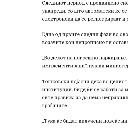
Следниот период е предвидено си
унапреди, со што автоматски ќе с
електронски да се регистрираат и
Една од првите следни фази во ово
возачите кои непрописно ги остава
„Во делот на погрешно паркирање, 
имплементирани“, изјави министе
Тошковски појасни дека во целиот
институции, бидејќи се работи за 
сите правила за да нема неправил
граѓаните.
„Тука ќе бидат вклучени повеќе ин