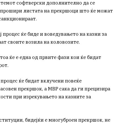
стемот софтверски дополнително да се
е прошири листата на прекршоци што ќе можат
 санкционираат.
ј процес ќе биде и воведувањето на казни за
ат своите возила на коловозите.
тоа ќе е една од првите фази кои ќе бидат
рот.
 процес ќе бидат вклучени повеќе
масовен прекршок, а МВР сака да ги прецизира
ности при изрекувањето на казните за
ституции, бидејќи е многуброен прекршок, не