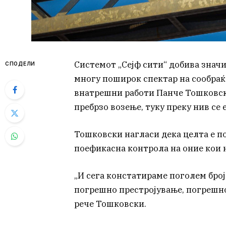
Системот „Сејф сити“ добива знач
СПОДЕЛИ
многу поширок спектар на сообраќ
внатрешни работи Панче Тошковски
пребрзо возење, туку преку нив се 
Тошковски нагласи дека целта е по
поефикасна контрола на оние кои 
„И сега констатираме поголем број 
погрешно престројување, погрешно
рече Тошковски.