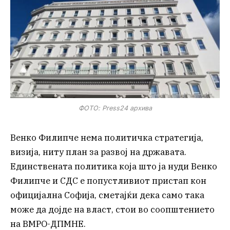
ФОТО: Press24 архива
Венко Филипче нема политичка стратегија,
визија, ниту план за развој на државата.
Единствената политика која што ја нуди Венко
Филипче и СДС е попустливиот пристап кон
официјална Софија, сметајќи дека само така
може да дојде на власт, стои во соопштението
на ВМРО-ДПМНЕ.