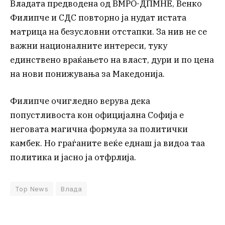
Владата предводена од ВМРО-ДПМНЕ, Венко
Филипче и СДС повторно ја нудат истата
матрица на безусловни отстапки. За нив не се
важни националните интереси, туку
единствено враќањето на власт, дури и по цена
на нови понижувања за Македонија.
Филипче очигледно верува дека
попустливоста кон официјална Софија е
неговата магична формула за политички
камбек. Но граѓаните веќе еднаш ја видоа таа
политика и јасно ја отфрлија.
Top News
Влада