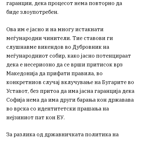
гаранции, дека процесот нема повторно да
биде злоупотребен.
Ова им е јасно и на многу истакнати
меѓународни чинители. Тие ставови ги
слушнавме викендов во Дубровник на
меѓународниот собир, како јасно потенцираат
дека е несериозно да се врши притисок врз
Македонија да прифати правила, во
конкретниов случај вклучување на Бугарите во
Уставот, без притоа да има јасна гаранција дека
Софија нема да има други барања кон државава
во врска со идентитетски прашања на
нејзиниот пат кон ЕУ.
За разлика од државничката политика на