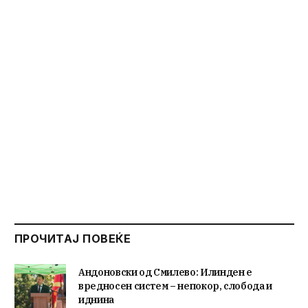
ПРОЧИТАЈ ПОВЕЌЕ
Андоновски од Смилево: Илинден е
вредносен систем – непокор, слобода и
иднина