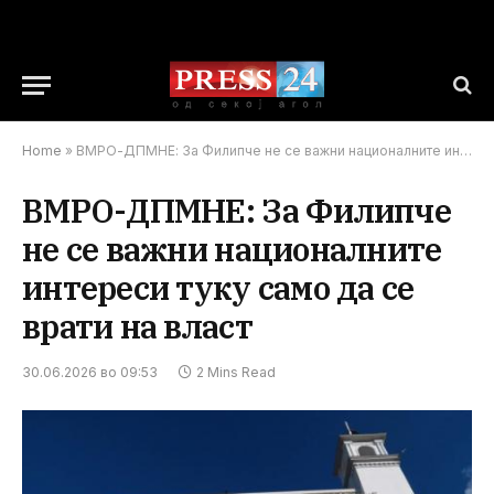
Home
»
ВМРО-ДПМНЕ: За Филипче не се важни националните интереси туку само да се врати на власт
ВМРО-ДПМНЕ: За Филипче
не се важни националните
интереси туку само да се
врати на власт
30.06.2026 во 09:53
2 Mins Read