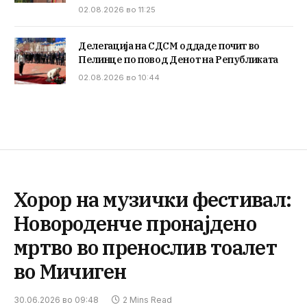
02.08.2026 во 11:25
Делегација на СДСМ оддаде почит во
Пелинце по повод Денот на Републиката
02.08.2026 во 10:44
Хорор на музички фестивал:
Новороденче пронајдено
мртво во пренослив тоалет
во Мичиген
30.06.2026 во 09:48
2 Mins Read