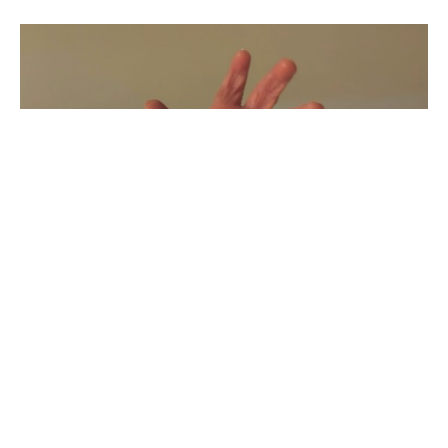
Новороденче е пронајдено без знаци на живот
во пренослив тоалет на музичкиот фестивал
„Електрик Форест“ во американската држава
Мичиген.