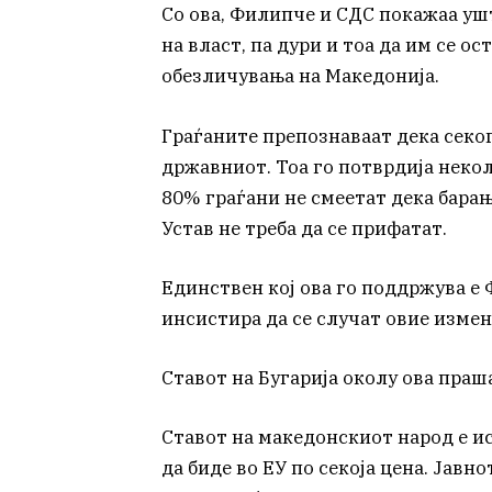
Со ова, Филипче и СДС покажаа ушт
на власт, па дури и тоа да им се 
обезличувања на Македонија.
Граѓаните препознаваат дека секо
државниот. Тоа го потврдија некол
80% граѓани не смеетат дека барањ
Устав не треба да се прифатат.
Единствен кој ова го поддржува 
инсистира да се случат овие изме
Ставот на Бугарија околу ова праша
Ставот на македонскиот народ е ис
да биде во ЕУ по секоја цена. Јавн