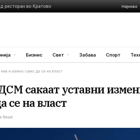
Најново
ед ресторан во Кратово
нија
Бизнис
Свет
Забава
Спорт
Тех
ив е важно само да се на власт
СМ сакаат уставни измен
а се на власт
ns Read