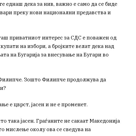
е еднаш дека за нив, важно е само да се биде
оствари преку нови национални предавства и
гаш приватниот интерес за СДС е поважен од
купати на избори, а бројките велат дека над
ата на Бугарија за внесување на Бугари во
е Филипче. Зошто Филипче продолжува да
ни?
ње е цврст, јасен и не е променет.
то така јасен. Граѓаните не сакаат Македонија
ото мислење околу ова се сведува на