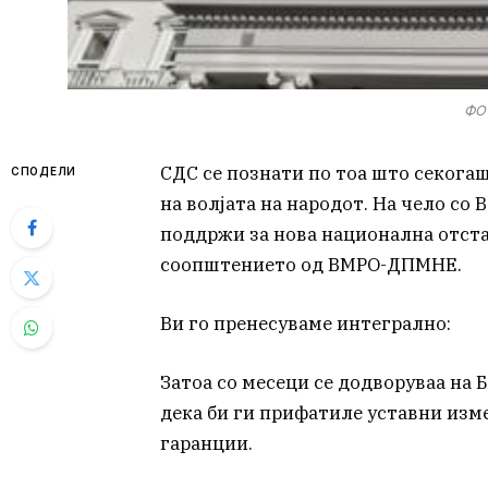
ФОТ
СДС се познати по тоа што секогаш
СПОДЕЛИ
на волјата на народот. На чело со 
поддржи за нова национална отстап
соопштението од ВМРО-ДПМНЕ.
Ви го пренесуваме интегрално:
Затоа со месеци се додворуваа на Б
дека би ги прифатиле уставни изме
гаранции.