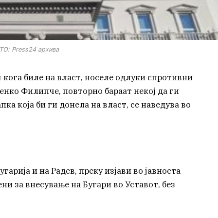
О: Press24 архива
 кога биле на власт, носеле одлуки спротивни
Венко Филипче, повторно бараат некој да ги
ка која би ги донела на власт, се наведува во
угарија и на Радев, преку изјави во јавноста
ни за внесување на Бугари во Уставот, без