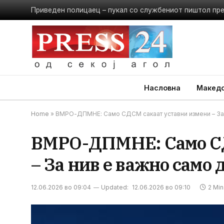
Приведен полицаец – пукал со службениот пиштол пр
Насловна
Македо
Home
»
ВМРО-ДПМНЕ: Само СДСМ сакаат уставни измени – За н
ВМРО-ДПМНЕ: Само СД
– За нив е важно само д
12.06.2026 во 09:04
Updated:
12.06.2026 во 09:10
2 Mi