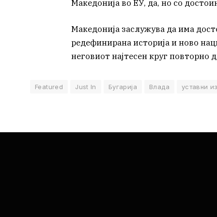
Македонија во ЕУ, да, но со досто
Македонија заслужува да има дост
редефинирана историја и ново нац
неговиот најтесен круг повторно да
Featured
Just In
Бугарија
Влада
уставни и