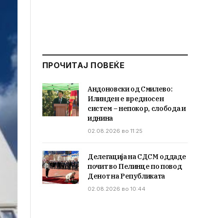
ПРОЧИТАЈ ПОВЕЌЕ
Андоновски од Смилево:
Илинден е вредносен
систем – непокор, слобода и
иднина
02.08.2026 во 11:25
Делегација на СДСМ оддаде
почит во Пелинце по повод
Денот на Републиката
02.08.2026 во 10:44