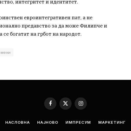
инство, интегритет и идентитет.
оинствен евроинтегративен пат, а не
ионално предавство за да може Филипче и
 се богатат на грбот на народот.
змени
Facebook
X
Instagram
(Twitter)
НАСЛОВНА
НАЈНОВО
ИМПРЕСУМ
МАРКЕТИНГ