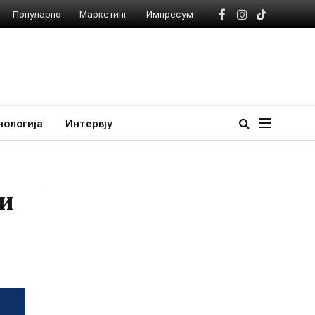
Популарно
Маркетинг
Импресум
Facebook
Instagram
TikTok
нологија
Интервју
и