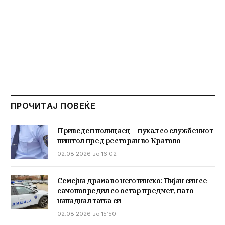
ПРОЧИТАЈ ПОВЕЌЕ
Приведен полицаец – пукал со службениот
пиштол пред ресторан во Кратово
02.08.2026 во 16:02
Семејна драма во неготинско: Пијан син се
самоповредил со остар предмет, па го
нападнал татка си
02.08.2026 во 15:50