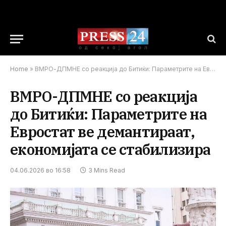
Home
»
ВМРО-ДПМНЕ со реакција до Битиќи: Параметрите на Евростат ве демантираат, економијата се стабилизира
ВМРО-ДПМНЕ со реакција
до Битиќи: Параметрите на
Евростат ве демантираат,
економијата се стабилизира
04.06.2026 во 16:58
3 Mins Read