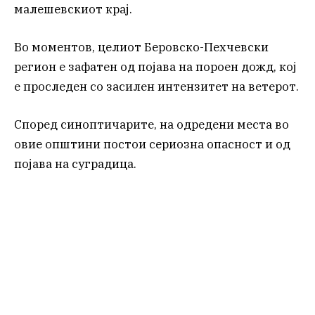
малешевскиот крај.
Во моментов, целиот Беровско-Пехчевски
регион е зафатен од појава на пороен дожд, кој
е проследен со засилен интензитет на ветерот.
Според синоптичарите, на одредени места во
овие општини постои сериозна опасност и од
појава на суградица.