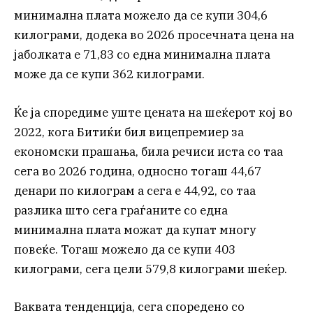
минимална плата можело да се купи 304,6
килограми, додека во 2026 просечната цена на
јаболката е 71,83 со една минимална плата
може да се купи 362 килограми.
Ќе ја споредиме уште цената на шеќерот кој во
2022, кога Битиќи бил вицепремиер за
економски прашања, била речиси иста со таа
сега во 2026 година, односно тогаш 44,67
денари по килограм а сега е 44,92, со таа
разлика што сега граѓаните со една
минимална плата можат да купат многу
повеќе. Тогаш можело да се купи 403
килограми, сега цели 579,8 килограми шеќер.
Ваквата тенденција, сега споредено со