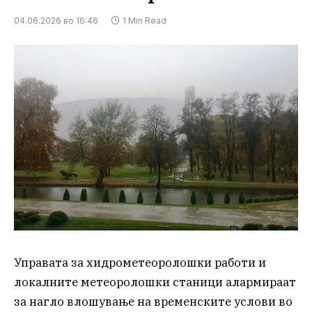
04.06.2026 во 16:46
1 Min Read
Управата за хидрометеоролошки работи и
локалните метеоролошки станици алармираат
за нагло влошување на временските услови во