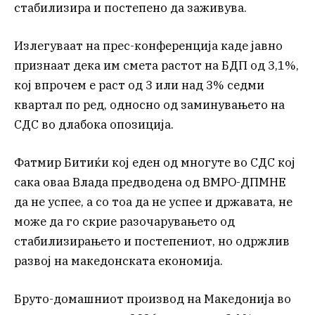
стабилизира и постепено да заживува.
Излегуваат на прес-конференција каде јавно
признаат дека им смета растот на БДП од 3,1%,
кој впрочем е раст од 3 или над 3% седми
квартал по ред, односно од заминувањето на
СДС во длабока опозиција.
Фатмир Битиќи кој еден од многуте во СДС кој
сака оваа Влада предводена од ВМРО-ДПМНЕ
да не успее, а со тоа да не успее и државата, не
може да го скрие разочарувањето од
стабилизирањето и постепениот, но одржлив
развој на македонската економија.
Бруто-домашниот производ на Македонија во