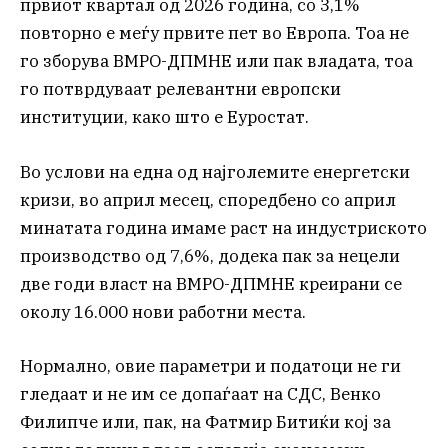
првиот квартал од 2026 година, со 3,1%
повторно е меѓу првите пет во Европа. Тоа не
го зборува ВМРО-ДПМНЕ или пак владата, тоа
го потврдуваат релевантни европски
институции, како што е Еуростат.
Во услови на една од најголемите енергетски
кризи, во април месец, споредбено со април
минатата година имаме раст на индустриското
производство од 7,6%, додека пак за нецели
две годи власт на ВМРО-ДПМНЕ креирани се
околу 16.000 нови работни места.
Нормално, овие параметри и податоци не ги
гледаат и не им се допаѓаат на СДС, Венко
Филипче или, пак, на Фатмир Битиќи кој за