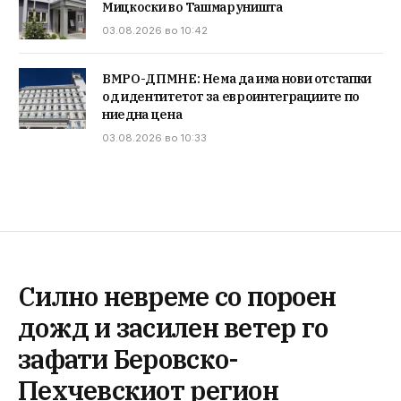
Мицкоски во Ташмаруништа
03.08.2026 во 10:42
ВМРО-ДПМНЕ: Нема да има нови отстапки
од идентитетот за евроинтеграциите по
ниедна цена
03.08.2026 во 10:33
Силно невреме со пороен
дожд и засилен ветер го
зафати Беровско-
Пехчевскиот регион