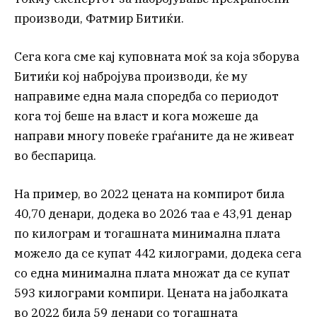
производи, Фатмир Битиќи.
Сега кога сме кај куповната моќ за која зборува
Битиќи кој набројува производи, ќе му
направиме една мала споредба со периодот
кога тој беше на власт и кога можеше да
направи многу повеќе граѓаните да не живеат
во беспарица.
На пример, во 2022 цената на компирот била
40,70 денари, додека во 2026 таа е 43,91 денар
по килограм и тогашната минимална плата
можело да се купат 442 килограми, додека сега
со една минимална плата множат да се купат
593 килограми компири. Цената на јаболката
во 2022 била 59 денари со тогашната