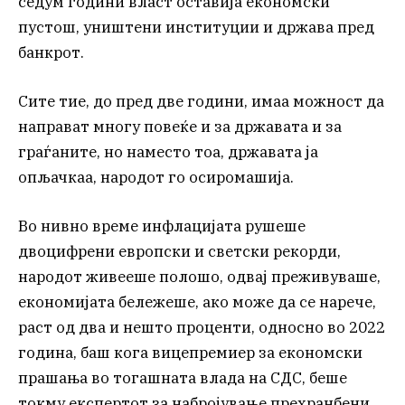
седум години власт оставија економски
пустош, уништени институции и држава пред
банкрот.
Сите тие, до пред две години, имаа можност да
направат многу повеќе и за државата и за
граѓаните, но наместо тоа, државата ја
опљачкаа, народот го осиромашија.
Во нивно време инфлацијата рушеше
двоцифрени европски и светски рекорди,
народот живееше полошо, одвај преживуваше,
економијата бележеше, ако може да се нарече,
раст од два и нешто проценти, односно во 2022
година, баш кога вицепремиер за економски
прашања во тогашната влада на СДС, беше
токму експертот за набројување прехранбени