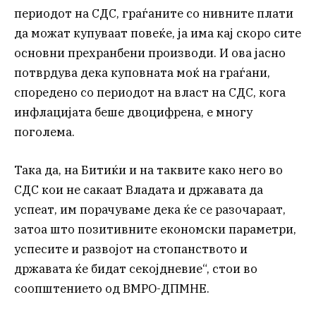
периодот на СДС, граѓаните со нивните плати
да можат купуваат повеќе, ја има кај скоро сите
основни прехранбени производи. И ова јасно
потврдува дека куповната моќ на граѓани,
споредено со периодот на власт на СДС, кога
инфлацијата беше двоцифрена, е многу
поголема.
Така да, на Битиќи и на таквите како него во
СДС кои не сакаат Владата и државата да
успеат, им порачуваме дека ќе се разочараат,
затоа што позитивните економски параметри,
успесите и развојот на стопанството и
државата ќе бидат секојдневие“, стои во
соопштението од ВМРО-ДПМНЕ.