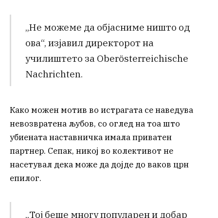
„Не можеме да објасниме ништо од
ова“, изјавил директорот на
училиштето за Oberösterreichische
Nachrichten.
Како можен мотив во истрагата се наведува
невозвратена љубов, со оглед на тоа што
убиената наставничка имала приватен
партнер. Сепак, никој во колективот не
насетувал дека може да дојде до ваков црн
епилог.
„Тој беше многу популарен и добар