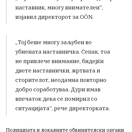
наставник, многу внимателен“,
изјавил директорот за OÖN.
„Тој беше многу заљубен во
убиената наставничка. Сепак, тоа
не привлече внимание, бидејќи
двете наставнички, жртвата и
сторителот, неодамна повторно
добро соработуваа. Дури имав
впечаток дека се помирил со
ситуацијата“, рече директорката.
Полицијата и локалните обвинителски органи