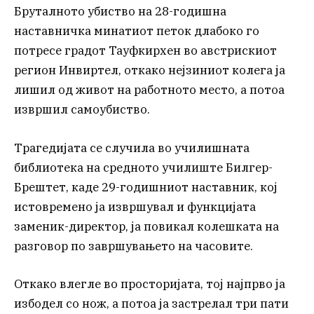
Бруталното убиство на 28-годишна
наставничка минатиот петок длабоко го
потресе градот Тауфкирхен во австрискиот
регион Инвиртел, откако нејзиниот колега ја
лишил од живот на работното место, а потоа
извршил самоубиство.
Трагедијата се случила во училишната
библиотека на средното училиште Билгер-
Брештет, каде 29-годишниот наставник, кој
истовремено ја извршувал и функцијата
заменик-директор, ја повикал колешката на
разговор по завршувањето на часовите.
Откако влегле во просторијата, тој најпрво ја
избодел со нож, а потоа ја застрелал три пати