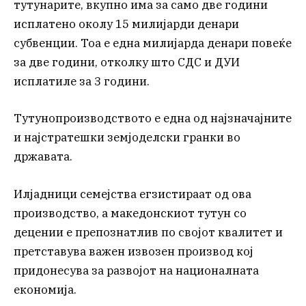
тутунарите, вкупно има за само две години
исплатено околу 15 милијарди денари
субвенции. Тоа е една милијарда денари повеќе
за две години, отколку што СДС и ДУИ
исплатиле за 3 години.
Тутунопроизводството е една од најзначајните
и најстратешки земјоделски гранки во
државата.
Илјадници семејства егзистираат од ова
производство, а македонскиот тутун со
децении е препознатлив по својот квалитет и
претставува важен извозен производ кој
придонесува за развојот на националната
економија.