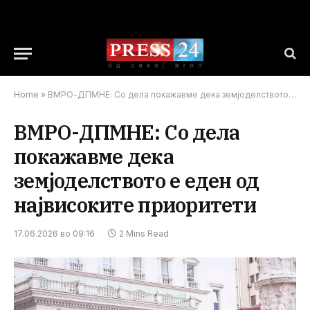
Home
»
ВМРО-ДПМНЕ: Со дела покажавме дека земјоделството е еден од највисоките приоритети
ВМРО-ДПМНЕ: Со дела
покажавме дека
земјоделството е еден од
највисоките приоритети
17.06.2026 во 09:16
2 Mins Read