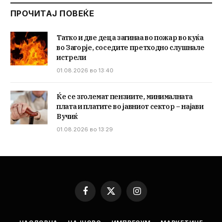
ПРОЧИТАЈ ПОВЕЌЕ
Татко и две деца загинаа во пожар во куќа
во Загорје, соседите претходно слушнале
истрели
01.08.2026 во 13:40
Ќе се зголемат пензиите, минималната
плата и платите во јавниот сектор – најави
Вучиќ
01.08.2026 во 13:29
Facebook
X
Instagram
(Twitter)