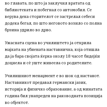
во главата, по што ја заклучил вратата од
библиотеката и побегнал со автомобил. Се
верува дека сторителот се застрелал себеси
додека бегал, по што неговото возило со полна
брзина удрило во дрво.
Ужасната сцена во училиштето ја открила
мајката на убиената наставничка, која отишла
да ја бара својата ќерка околу 18 часот бидејќи
доцнела и сè уште живеела со родителите.
Училишниот менаџмент е во шок од настанот.
Наставникот предавал германски јазик,
историја и физичко образование, а од минатата
година бил унапреден на раководната позиција
во објектот.