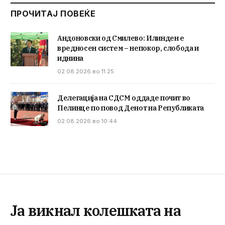
ПРОЧИТАЈ ПОВЕЌЕ
Андоновски од Смилево: Илинден е
вредносен систем – непокор, слобода и
иднина
02.08.2026 во 11:25
Делегација на СДСМ оддаде почит во
Пелинце по повод Денот на Републиката
02.08.2026 во 10:44
Ја викнал колешката на