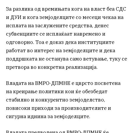
За разлика од времињата кога на власт беа СДС
и ДУИ и кога земјоделците со месеци чекаа на
исплата на заслужените средства, денес
субвенциите се исплаќаат навремено и
одговорно. Тоа е доказ дека институциите
работат во интерес на земјоделците и дека
поддршката не останува само ветување, туку се
претвора во конкретна реализација.
Владата на ВМРО-ДПМНЕ е цврсто посветена
на креирање политики кои ќе обезбедат
стабилно и конкурентно земјоделство,
повисоки приходи за производителите и
сигурна иднина за земјоделците.
Владата предводена од ВМРО-ДПМНЕ ќе