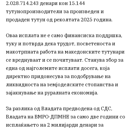
2.028.714.243 денари кон 15.144
тутунопроизводители за произведен и
продаден тутун од реколтата 2025 година.
Оваа исплата не е само финансиска поддршка,
туку и потврда дека трудот, посветеноста и
макотрпната работа на македонските тутунари
се вреднуваат и се почитуваат. Станува збор за
една од најголемите исплати досега, која
директно придонесува за подобрување на
ликвидноста на земјоделските стопанства и
зајакнување на руралната економија.
За разлика од Владата предводена од СДС,
Владата на ВМРО-ДПМНЕ за само две години со
исплаќањето на 2 милијарди денари за