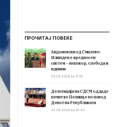
ПРОЧИТАЈ ПОВЕЌЕ
Андоновски од Смилево:
Илинден е вредносен
систем – непокор, слобода и
иднина
02.08.2026 во 11:25
Делегација на СДСМ оддаде
почит во Пелинце по повод
Денот на Републиката
02.08.2026 во 10:44