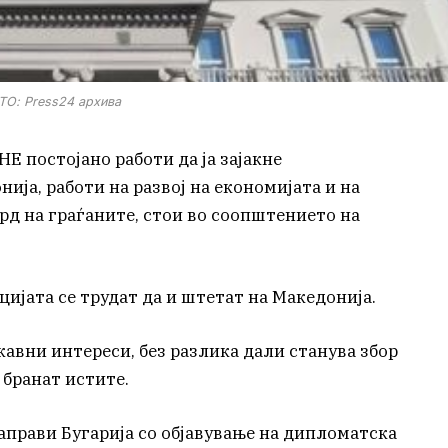
О: Press24 архива
 постојано работи да ја зајакне
ија, работи на развој на економијата и на
д на граѓаните, стои во соопштението на
цијата се трудат да и штетат на Македонија.
авни интереси, без разлика дали станува збор
 бранат истите.
прави Бугарија со објавување на дипломатска