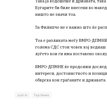
Така ја кодошеше и државата, така
Бугарите би биле внесени во макед
ништо не значи тоа.
За Филипче не е важно што ќе распр
Тоа е разликата меѓу ВМРО-ДПМНЕ 
голема СДС стои човек кој веднаш
луѓето кои ги има поставено околу
ВМРО-ДПМНЕ ќе продолжи доследн
интереси, достоинството и позиции
обврска кон граѓаните и државата.
Just In
Top News