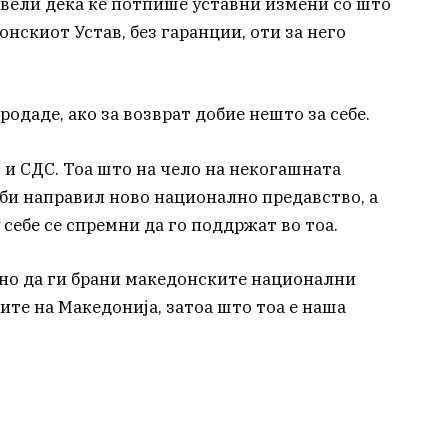
 вели дека ќе потпише уставни измени со што
онскиот Устав, без гаранции, оти за него
одаде, ако за возврат добие нешто за себе.
и СДС. Тоа што на чело на некогашната
 би направил ново национално предавство, а
 себе се спремни да го поддржат во тоа.
о да ги брани македонските национални
те на Македонија, затоа што тоа е наша