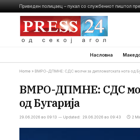
Приведен полицаец – пукал со службениот пиштол пр
Насловна
Македо
Home
»
ВМРО-ДПМНЕ: СДС молчи за дипломатската нота од Бу
ВМРО-ДПМНЕ: СДС мол
од Бугарија
29.06.2026 во 09:13
Updated:
29.06.2026 во 09:43
2 M