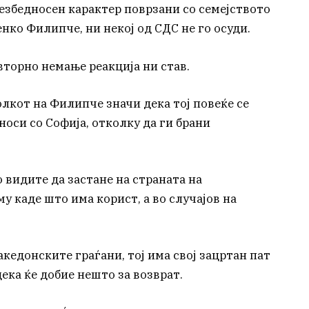
езбедносен карактер поврзани со семејството
енко Филипче, ни некој од СДС не го осуди.
вторно немање реакција ни став.
олкот на Филипче значи дека тој повеќе се
оси со Софија, отколку да ги брани
 видите да застане на страната на
у каде што има корист, а во случајов на
акедонските граѓани, тој има свој зацртан пат
дека ќе добие нешто за возврат.