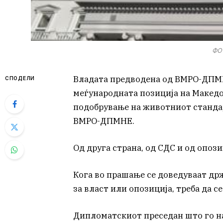
ФОТ
Владата предводена од ВМРО-ДПМНЕ
СПОДЕЛИ
меѓународната позиција на Македон
подобрување на животниот стандар
ВМРО-ДПМНЕ.
Од друга страна, од СДС и од опози
Кога во прашање се доведуваат држ
за власт или опозиција, треба да се
Дипломатскиот преседан што го на