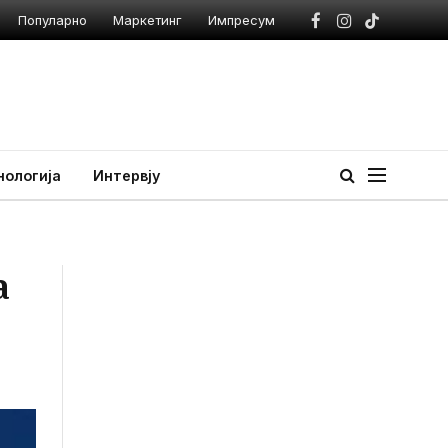
Популарно
Маркетинг
Импресум
Facebook
Instagram
TikTok
нологија
Интервју
а