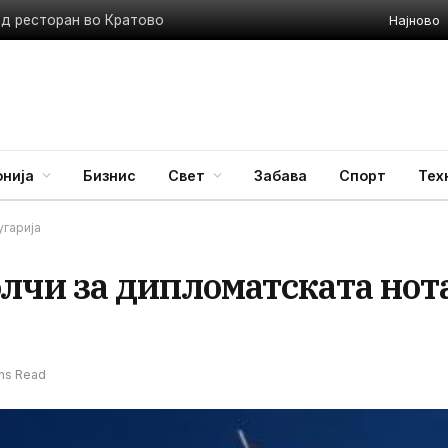
Најново
ед ресторан во Кратово
нија
Бизнис
Свет
Забава
Спорт
Тех
гарија
чи за дипломатската нот
ins Read