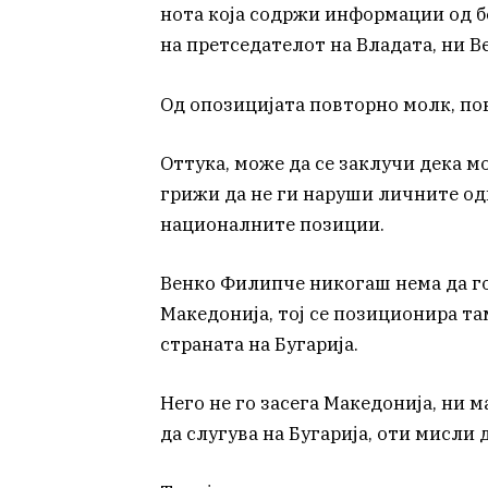
нота која содржи информации од б
на претседателот на Владата, ни В
Од опозицијата повторно молк, по
Оттука, може да се заклучи дека м
грижи да не ги наруши личните одн
националните позиции.
Венко Филипче никогаш нема да го
Македонија, тој се позиционира там
страната на Бугарија.
Него не го засега Македонија, ни м
да слугува на Бугарија, оти мисли 