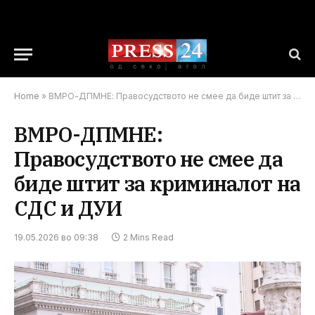
Home
»
ВМРО-ДПМНЕ: Правосудството не смее да биде штит за криминалот на СДС и ДУИ
ВМРО-ДПМНЕ:
Правосудството не смее да
биде штит за криминалот на
СДС и ДУИ
19.05.2026 во 09:38
2 Mins Read