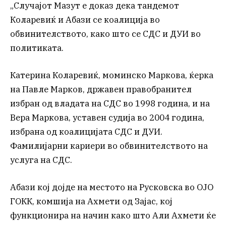
„Случајот Мазут е доказ дека тандемот
Коларевиќ и Абази се коалиција во
обвинителството, како што се СДС и ДУИ во
политиката.
Катерина Коларевиќ, моминско Маркова, ќерка
на Павле Марков, државен правобранител
избран од владата на СДС во 1998 година, и на
Вера Маркова, уставен судија во 2004 година,
избрана од коалицијата СДС и ДУИ.
Фамилијарни кариери во обвинителството на
услуга на СДС.
Абази кој дојде на местото на Русковска во ОЈО
ГОКК, комшија на Ахмети од Зајас, кој
функционира на начин како што Али Ахмети ќе