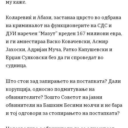
му каже.
Коларевиќ и Абази, застанаа цврсто во одбрана
на криминалот на функционерите на СДС и
ДУИ наречен “Мазут” вреден 167 милиони евра,
и ги амнестираа Васко Ковачевски, Асмир
Јахоски, Адријан Муча, Ратко Капушевски и
Ерџан Сулковски без да ги спроведат во
судница.
Што стои зад запирањето на постапката? Дали
корупција, односно подмитување на
обвинителите? Зошто Советот на јавни
обвинители на Башким Бесими молчи и не бара
и тој одговори за стопирањето на постапката?