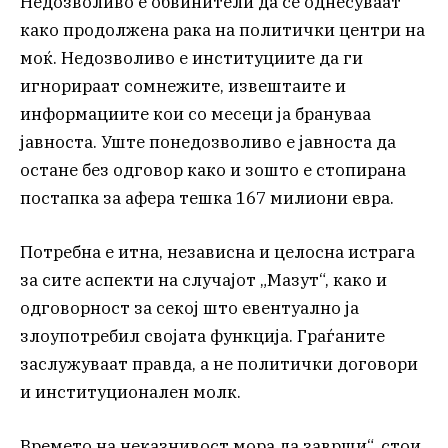
Недозволиво е обвинители да се однесуваат
како продолжена рака на политички центри на
моќ. Недозволиво е институциите да ги
игнорираат сомнежите, извештаите и
информациите кои со месеци ја брануваа
јавноста. Уште понедозволиво е јавноста да
остане без одговор како и зошто е стопирана
постапка за афера тешка 167 милиони евра.
Потребна е итна, независна и целосна истрага
за сите аспекти на случајот „Мазут“, како и
одговорност за секој што евентуално ја
злоупотребил својата функција. Граѓаните
заслужуваат правда, а не политички договори
и институционален молк.
Времето на неказнивост мора да заврши“, стои