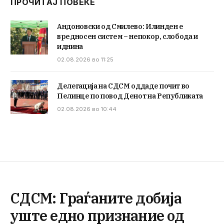
ПРОЧИТАЈ ПОВЕЌЕ
Андоновски од Смилево: Илинден е
вредносен систем – непокор, слобода и
иднина
02.08.2026 во 11:25
Делегација на СДСМ оддаде почит во
Пелинце по повод Денот на Републиката
02.08.2026 во 10:44
СДСМ: Граѓаните добија
уште едно признание од