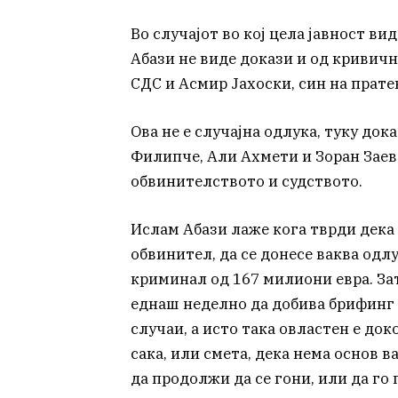
Во случајот во кој цела јавност в
Абази не виде докази и од кривичн
СДС и Асмир Јахоски, син на прат
Ова не е случајна одлука, туку до
Филипче, Али Ахмети и Зоран Заев 
обвинителството и судството.
Ислам Абази лаже кога тврди дека
обвинител, да се донесе ваква одл
криминал од 167 милиони евра. Зат
еднаш неделно да добива брифинг 
случаи, а исто така овластен е до
сака, или смета, дека нема основ ва
да продолжи да се гони, или да го