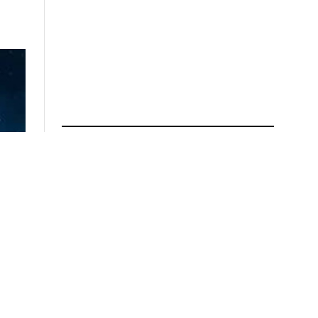
ПРОЧИТАЈ ПОВЕЌЕ
Дневен хороскоп: Одличен
ден за Ракот, Вагата да
воведе ред
01.08.2026 во 11:40
Скандал во Хрватска: Дарко
Лазиќ пеел половина час, а
потоа бил исфрлен од
клубот – сопственикот
тврди: „Не можеше да