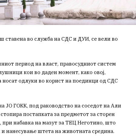
 ставена во служба на СДС и ДУИ, се вели во
шниот период на власт, правосудниот систем
лушници кои во даден момент, како овој,
а носат одлуки во корист на поединци од СДС
а ЈО ГОКК, под раководство на соседот на Али
а стопира постапката за предметот за сторен
 при набавка на мазут за ТЕЦ Неготино, што
и и нанесување штета на животната средина.