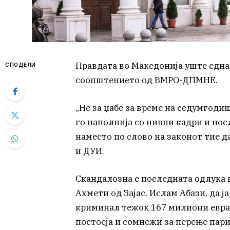
Правдата во Македонија уште еднаш
СПОДЕЛИ
соопштението од ВМРО-ДПМНЕ.
„Не за џабе за време на седумгоди
го наполнија со нивни кадри и пос
наместо по слово на законот тие д
и ДУИ.
Скандалозна е последната одлука н
Ахмети од Зајас, Ислам Абази, да ј
криминал тежок 167 милиони евра,
постоеја и сомнежи за перење пар