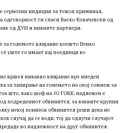
иде сериозни индиции за тежок криминал,
а одговорност ги спаси Васко Ковачевски од
еник од ДУИ и нивните партнери.
каз за големото влијание коешто Венко
сè уште го имаат кај поединци во
 не вршел никакво влијание врз ниеден
ука за запирање на гонењето на овој сомнеж за
оа што, како шеф на ЈО ГОКК, надлежен е
од подредениот обвинител, за ваквите крупни
колку некој понизок обвинител реши дека не
ков случај да се води, тој да одлучи случајот
 предаде во надлежност на друг обвинител.