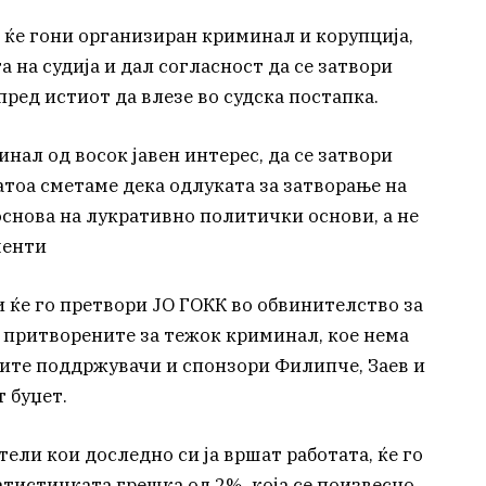
 ќе гони организиран криминал и корупција,
 на судија и дал согласност да се затвори
пред истиот да влезе во судска постапка.
инал од восок јавен интерес, да се затвори
затоа сметаме дека одлуката за затворање на
 основа на лукративно политички основи, а не
менти
 ќе го претвори ЈО ГОКК во обвинителство за
 притворените за тежок криминал, кое нема
вите поддржувачи и спонзори Филипче, Заев и
т буџет.
тели кои доследно си ја вршат работата, ќе го
атистичката грешка од 2%, која се поизвесно