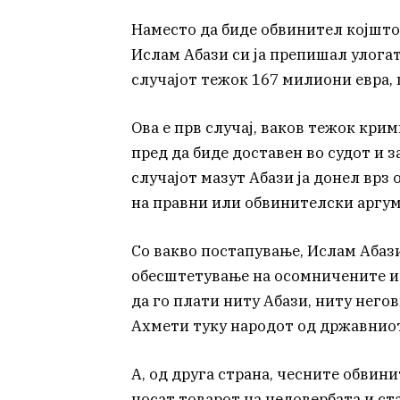
Наместо да биде обвинител којшто
Ислам Абази си ја препишал улогата
случајот тежок 167 милиони евра, 
Ова е прв случај, ваков тежок крим
пред да биде доставен во судот и 
случајот мазут Абази ја донел врз
на правни или обвинителски аргу
Со вакво постапување, Ислам Абази
обесштетување на осомничените и
да го плати ниту Абази, ниту него
Ахмети туку народот од државнио
А, од друга страна, чесните обвини
носат товарот на недовербата и ст