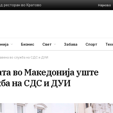
Најново
ед ресторан во Кратово
нија
Бизнис
Свет
Забава
Спорт
Тех
авена во служба на СДС и ДУИ
а во Македонија уште
жба на СДС и ДУИ