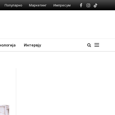
Популарно
Маркетинг
Импресум
Facebook
Instagram
TikTok
нологија
Интервју