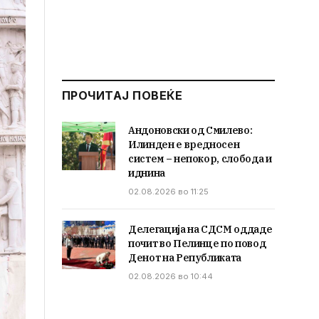
ПРОЧИТАЈ ПОВЕЌЕ
Андоновски од Смилево:
Илинден е вредносен
систем – непокор, слобода и
иднина
02.08.2026 во 11:25
Делегација на СДСМ оддаде
почит во Пелинце по повод
Денот на Републиката
02.08.2026 во 10:44