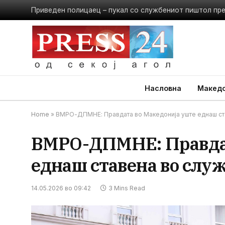
Приведен полицаец – пукал со службениот пиштол пр
Насловна
Македо
Home
»
ВМРО-ДПМНЕ: Правдата во Македонија уште еднаш ст
ВМРО-ДПМНЕ: Правдат
еднаш ставена во слу
14.05.2026 во 09:42
3 Mins Read