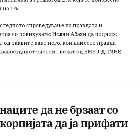
 на 1%.
следното спроведување на правдата и
затоа го повикуваме Ислам Абази да поднесе
т од таквите како него, кои наместо правда
 правосудниот систем“, велат од ВМРО-ДПМНЕ.
наците да не брзаат со
корпијата да ја прифати