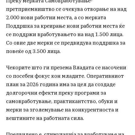
Преку мерката Самовработување-
претприемништво се очекува отворање на над
2.000 нови работни места, a со мерката
Поддршка за креирање нови работни места ќе
се поддржи вработувањето на над 1.500 лица.
Со овие две мерки се предвидува поддршка за
повеќе од 3.500 лица.
Чекорите што ги презема Владата се насочени
со посебен фокус кон младите. Оперативниот
план за 2026 година има за цел да создаде
долгорочни ефекти преку програми за
самовработување, практикантство, обуки и
мерки за зголемување на конкурентноста и
вештините на работната сила.
Предвидено е стимулација за вработување на