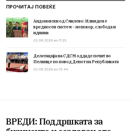
ПРОЧИТАЈ ПОВЕЌЕ
Андоновски од Смилево: Илинден е
вредносен систем – непокор, слобода и
иднина
02.08.2026 во 11:25
Делегација на СДСМ оддаде почит во
Пелинце по повод Денот на Републиката
02.08.2026 во 10:44
ВРЕДИ: Поддршката за