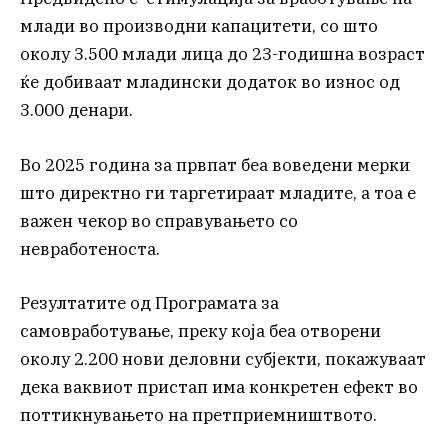
млади во производни капацитети, со што
околу 3.500 млади лица до 23-годишна возраст
ќе добиваат младински додаток во износ од
3.000 денари.
Во 2025 година за првпат беа воведени мерки
што директно ги таргетираат младите, а тоа е
важен чекор во справувањето со
невработеноста.
Резултатите од Програмата за
самовработување, преку која беа отворени
околу 2.200 нови деловни субјекти, покажуваат
дека ваквиот пристап има конкретен ефект во
поттикнувањето на претприемништвото.