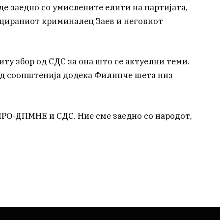
де заедно со умислените елити на партијата,
ицираниот криминалец Заев и неговиот
иту збор од СДС за она што се актуелни теми.
ад соопштенија додека Филипче шета низ
МРО-ДПМНЕ и СДС. Ние сме заедно со народот,