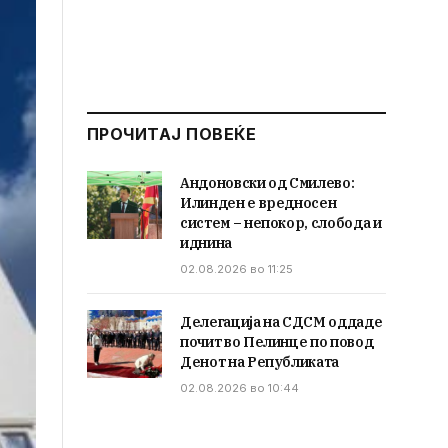
ПРОЧИТАЈ ПОВЕЌЕ
Андоновски од Смилево:
Илинден е вредносен
систем – непокор, слобода и
иднина
02.08.2026 во 11:25
Делегација на СДСМ оддаде
почит во Пелинце по повод
Денот на Републиката
02.08.2026 во 10:44