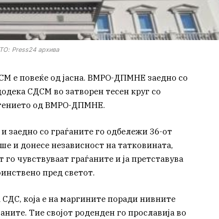
О: Press24 архива
М е повеќе од јасна. ВМРО-ДПМНЕ заедно со
додека СДСМ во затворен тесен круг со
штението од ВМРО-ДПМНЕ.
и заедно со граѓаните го одбележи 36-от
еше и донесе независност на татковината,
 го чувствуваат граѓаните и ја претставува
оинствено пред светот.
а СДС, која е на маргините поради нивните
ните. Тие својот роденден го прославија во