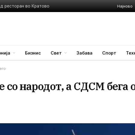
Најново
ед ресторан во Кратово
нија
Бизнис
Свет
Забава
Спорт
Тех
его
со народот, а СДСМ бега 