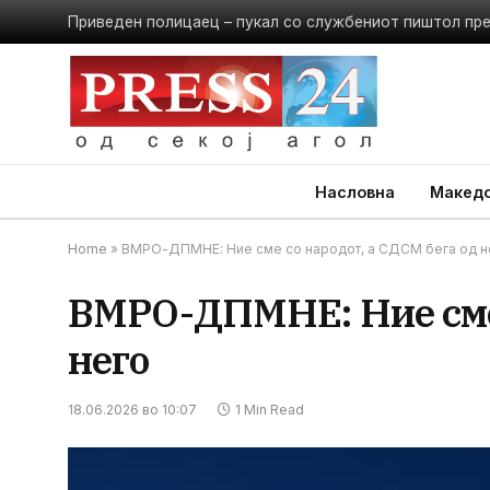
Приведен полицаец – пукал со службениот пиштол пр
Насловна
Македо
Home
»
ВМРО-ДПМНЕ: Ние сме со народот, а СДСМ бега од н
ВМРО-ДПМНЕ: Ние сме 
него
18.06.2026 во 10:07
1 Min Read