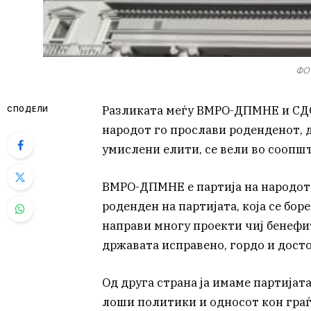
ФОТ
Разликата меѓу ВМРО-ДПМНЕ и СДС
СПОДЕЛИ
народот го прослави роденденот, 
умислени елити, се вели во сооп
ВМРО-ДПМНЕ е партија на народот 
роденден на партијата, која се бор
направи многу проекти чиј бенефит
државата исправено, гордо и дост
Од друга страна ја имаме партијат
лоши политики и односот кон граѓа