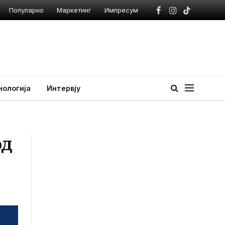
Популарно
Маркетинг
Импресум
Facebook
Instagram
TikTok
нологија
Интервју
од