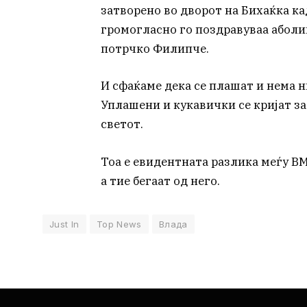
затворено во дворот на Бихаќка ка
громогласно го поздравуваа абол
потрчко Филипче.
И сфаќаме дека се плашат и нема н
Уплашени и кукавички се кријат з
светот.
Тоа е евидентната разлика меѓу В
а тие бегаат од него.
Just In
Top News
Влада