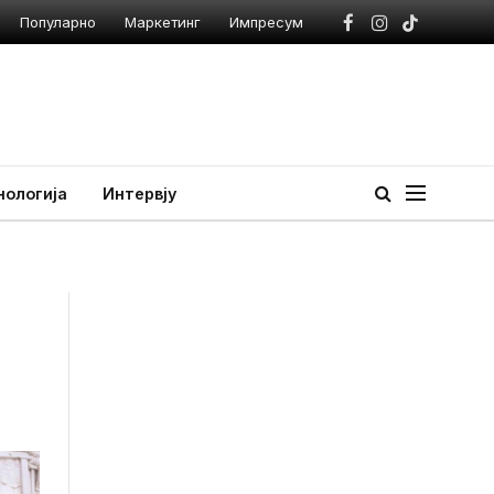
Популарно
Маркетинг
Импресум
Facebook
Instagram
TikTok
нологија
Интервју