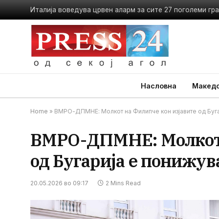
Насловна
Македо
Home
»
ВМРО-ДПМНЕ: Молкот на Филипче кон изјавите од Буг
ВМРО-ДПМНЕ: Молкот 
од Бугарија е понижув
20.05.2026 во 09:17
2 Mins Read