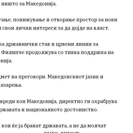
л ништо за Македонија.
ање, понижување и отворање простор за нови
 свои лични интереси за да дојде на власт.
ва државнички став и црвени линии за
а, Филипче продолжува со тивка поддршка на
нија.
мет на преговори. Македонскиот јазик и
пазарења.
авреди кон Македонија, директно ги охрабрува
 државата и националното достоинство.
ои ќе ја бранат државата, а не да молчат