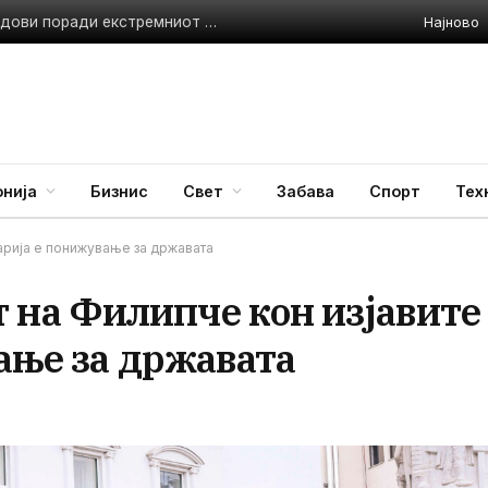
Најново
Италија воведува црвен аларм за сите 27 поголеми градови поради екстремниот топлотен бран
нија
Бизнис
Свет
Забава
Спорт
Тех
арија е понижување за државата
на Филипче кон изјавите
ање за државата