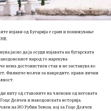
те изјави од Бугарија е срам и понижување
МНЕ.
ва јасно да ја осуди изјавата на бугарската
македонскиот народ го нарекува
е нема достоинствен став и не застанува во
ет, Филипче молчи за навредите, прави лични
лност.
ди ниту од ставовите на членови од неговата
а Гоце Делчев и македонската историја.
член на ИО Рубин Земон, кој за Гоце Делчев