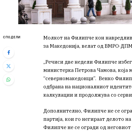
Молкот на Филипче кон навредливи
СПОДЕЛИ
за Македонија, велат од ВМРО-ДП
„Речиси две недели Филипче избегну
министерка Петрова Чамова, која 
“северномакедонци”. Венко Филипч
одбрана на националниот идентит
калкулации и продолжува со серви
Дополнително, Филипче не се огра
партија, кои го негираат делото н
Филипче не се огради од неговиот 