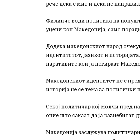
рече дека е мит и дека не направи
Филипче води политика на попушт
уцени кон Македонија, само поради
Додека македонскиот народ очеку
идентитетот, јазикот и историјат
наративите кои ја негираат Македо
Македонскиот идентитет не е пред
историја не се тема за политички 
Секој политичар кој молчи пред н
оние што сакаат да ја разнебитат
Македонија заслужува политичари к