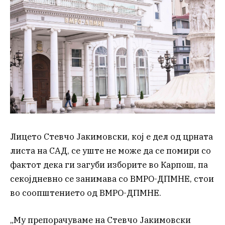
Лицето Стевчо Јакимовски, кој е дел од црната
листа на САД, се уште не може да се помири со
фактот дека ги загуби изборите во Карпош, па
секојдневно се занимава со ВМРО-ДПМНЕ, стои
во соопштението од ВМРО-ДПМНЕ.
„Му препорачуваме на Стевчо Јакимовски