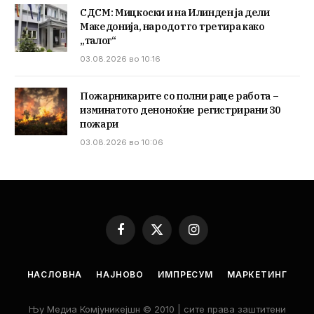
СДСМ: Мицкоски и на Илинден ја дели
Македонија, народот го третира како
„талог“
03.08.2026 во 10:16
Пожарникарите со полни раце работа –
изминатото деноноќие регистрирани 30
пожари
03.08.2026 во 10:06
Facebook
X
Instagram
(Twitter)
НАСЛОВНА
НАЈНОВО
ИМПРЕСУМ
МАРКЕТИНГ
Њу Медиа Комјуникејшн © 2010 | сите права заштитени