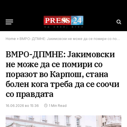
Home
»
ВМРО-ДПМНЕ: Јакимовски не може да се помири со поразот во Карпош, стана болен кога треба да се соочи со правдата
ВМРО-ДПМНЕ: Јакимовски
не може да се помири со
поразот во Карпош, стана
болен кога треба да се соочи
со правдата
16.06.2026 во 15:36
1 Min Read