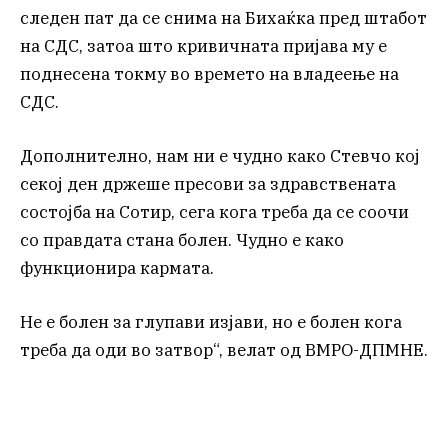
следен пат да се снима на Бихаќка пред штабот
на СДС, затоа што кривичната пријава му е
поднесена токму во времето на владеење на
СДС.
Дополнително, нам ни е чудно како Стевчо кој
секој ден држеше пресови за здравствената
состојба на Сотир, сега кога треба да се соочи
со правдата стана болен. Чудно е како
функционира кармата.
Не е болен за глупави изјави, но е болен кога
треба да оди во затвор“, велат од ВМРО-ДПМНЕ.