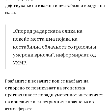
дејствување на влажна и нестабилна воздушна
маса.
„Според радарската слика на
повеќе места има појава на
нестабилна облачност со грмежи и
умерени врнежи“, информираат од
УХМР.
Граѓаните и возачите кои се наоѓаат на
отворено се повикуваат на зголемена
претпазливост поради умерениот интензитет
на врнежите и електричните празнења во
атмосферата.