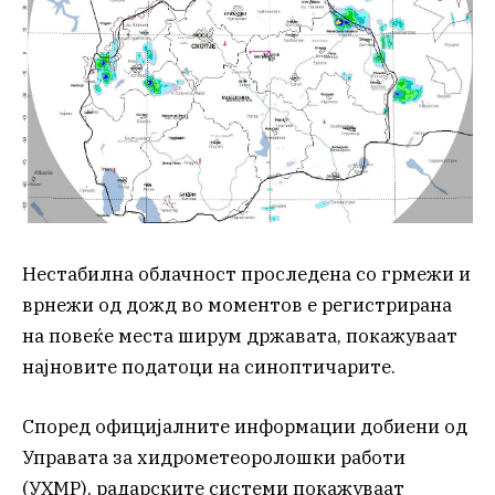
Нестабилна облачност проследена со грмежи и
врнежи од дожд во моментов е регистрирана
на повеќе места ширум државата, покажуваат
најновите податоци на синоптичарите.
Според официјалните информации добиени од
Управата за хидрометеоролошки работи
(УХМР), радарските системи покажуваат