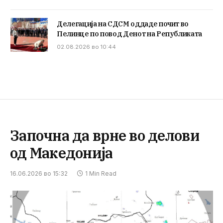
Делегација на СДСМ оддаде почит во
Пелинце по повод Денот на Републиката
02.08.2026 во 10:44
Започна да врне во делови
од Македонија
16.06.2026 во 15:32
1 Min Read