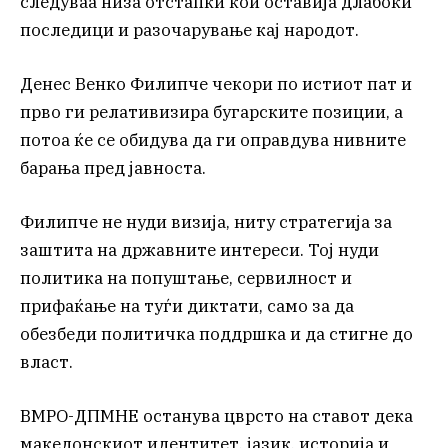
следуваа низа отстапки кои оставија длабоки
последици и разочарување кај народот.
Денес Венко Филипче чекори по истиот пат и
прво ги релативизира бугарските позиции, а
потоа ќе се обидува да ги оправдува нивните
барања пред јавноста.
Филипче не нуди визија, ниту стратегија за
заштита на државните интереси. Тој нуди
политика на попуштање, сервилност и
прифаќање на туѓи диктати, само за да
обезбеди политичка поддршка и да стигне до
власт.
ВМРО-ДПМНЕ останува цврсто на ставот дека
македонскиот идентитет, јазик, историја и