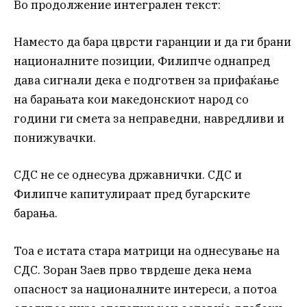
Во продолжение интегрален текст:
Наместо да бара цврсти гаранции и да ги брани
националните позиции, Филипче однапред
дава сигнали дека е подготвен за прифаќање
на барањата кои македонскиот народ со
години ги смета за неправедни, навредливи и
понижувачки.
СДС не се однесува државнички. СДС и
Филипче капитулираат пред бугарските
барања.
Тоа е истата стара матрици на однесување на
СДС. Зоран Заев прво тврдеше дека нема
опасност за националните интереси, а потоа