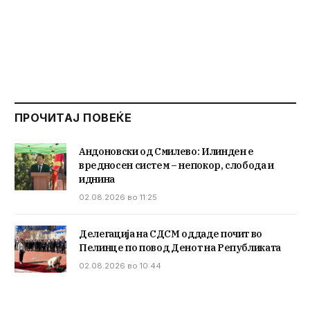
ПРОЧИТАЈ ПОВЕЌЕ
Андоновски од Смилево: Илинден е
вредносен систем – непокор, слобода и
иднина
02.08.2026 во 11:25
Делегација на СДСМ оддаде почит во
Пелинце по повод Денот на Републиката
02.08.2026 во 10:44