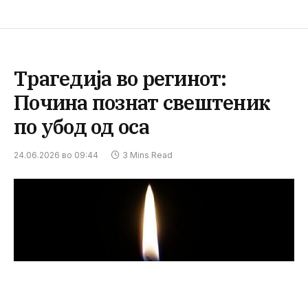
Трагедија во регинот:
Почина познат свештеник
по убод од оса
24.06.2026 во 09:44
3 Mins Read