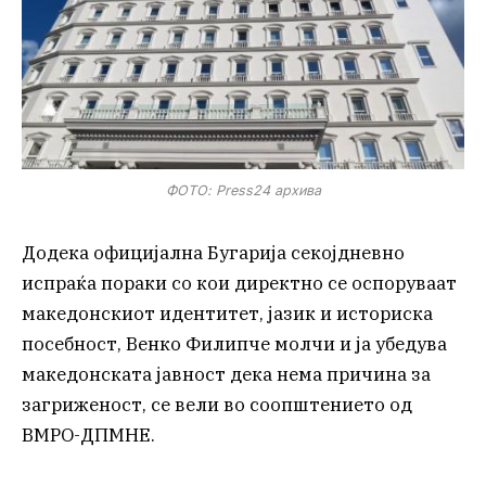
ФОТО: Press24 архива
Додека официјална Бугарија секојдневно
испраќа пораки со кои директно се оспоруваат
македонскиот идентитет, јазик и историска
посебност, Венко Филипче молчи и ја убедува
македонската јавност дека нема причина за
загриженост, се вели во соопштението од
ВМРО-ДПМНЕ.