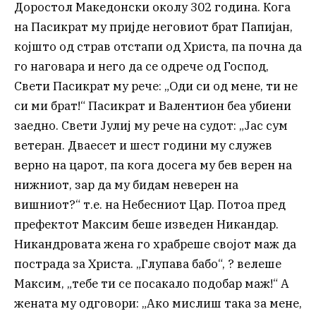
Доростол Македонски околу 302 година. Кога
на Пасикрат му пријде неговиот брат Папијан,
којшто од страв отстапи од Христа, па почна да
го наговара и него да се одрече од Господ,
Свети Пасикрат му рече: „Оди си од мене, ти не
си ми брат!“ Пасикрат и Валентион беа убиени
заедно. Свети Јулиј му рече на судот: „Јас сум
ветеран. Дваесет и шест години му служев
верно на царот, па кога досега му бев верен на
нижниот, зар да му бидам неверен на
вишниот?“ т.е. на Небесниот Цар. Потоа пред
префектот Максим беше изведен Никандар.
Никандровата жена го храбреше својот маж да
пострада за Христа. „Глупава бабо“, ? велеше
Максим, „тебе ти се посакало подобар маж!“ А
жената му одговори: „Ако мислиш така за мене,