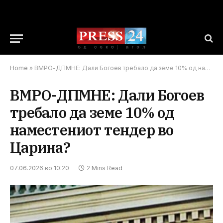
Home
»
ВМРО-ДПМНЕ: Дали Богоев требало да земе 10% од наместениот тендер во Царина?
ВМРО-ДПМНЕ: Дали Богоев
требало да земе 10% од
наместениот тендер во
Царина?
07.06.2026 во 10:20
2 Mins Read