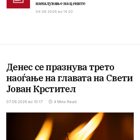
намалување на цените
04.08.2026 во 14:20
Денес се празнува трето
наоѓање на главата на Свети
Јован Крстител
07.06.2026 во 10:17
4 Mins Read