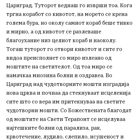
Цариград. Туторот веднаш го изврши тоа. Кога
тргна коработ со кивотот, на морето се крена
голема бура, но околу самиот кораб беше тивко
и мирно, а од кивотот се разлеваше
благоухание низ целиот кораб и наоколу.
Тогаш туторот го отвори кивотот и сите го
видоа преисполнет со миро излеано од
моштите на светителот. Од тоа миро се
намачкаа мнозина болни и оздравеа. Во
Цариград над чудотворните мошти изградија
нова црква и почнаа да стекнуваат исцеленија
сите што со вера им притекнуваа на светите
чудотворни мошти. Со Божествената благодат
од моштите на Свети Терапонт се исцелуваа
најтешките болни од парализа, рак,
крвотечение, лудило, слепило, исушеност и