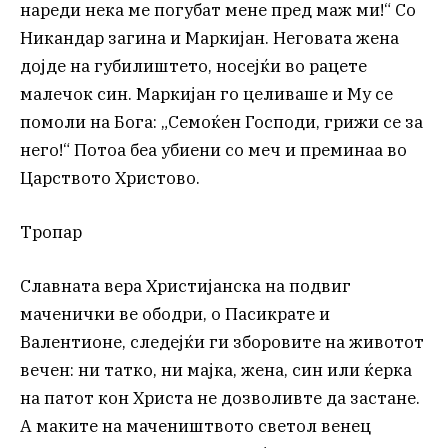
нареди нека ме погубат мене пред маж ми!“ Со
Никандар загина и Маркијан. Неговата жена
дојде на губилиштето, носејќи во рацете
малечок син. Маркијан го целиваше и Му се
помоли на Бога: „Семоќен Господи, грижи се за
него!“ Потоа беа убиени со меч и преминаа во
Царството Христово.
Тропар
Славната вера Христијанска на подвиг
маченички ве ободри, о Пасикрате и
Валентионе, следејќи ги зборовите на животот
вечен: ни татко, ни мајка, жена, син или ќерка
на патот кон Христа не дозволивте да застане.
А маките на мачеништвото светол венец