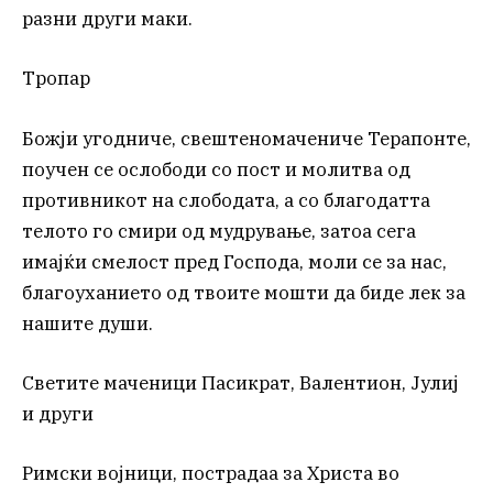
разни други маки.
Тропар
Божји угодниче, свештеномачениче Терапонте,
поучен се ослободи со пост и молитва од
противникот на слободата, а со благодатта
телото го смири од мудрување, затоа сега
имајќи смелост пред Господа, моли се за нас,
благоуханието од твоите мошти да биде лек за
нашите души.
Светите маченици Пасикрат, Валентион, Јулиј
и други
Римски војници, пострадаа за Христа во