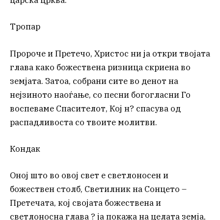
царска црква.
Тропар
Пророче и Претечо, Христос ни ја откри твојата
глава како божествена ризница скриена во
земјата. Затоа, собрани сите во денот на
нејзиното наоѓање, со песни богогласни Го
воспеваме Спасителот, Кој н? спасува од
распадливоста со твоите молитви.
Кондак
Оној што во овој свет е светлоносен и
божествен столб, Светилник на Сонцето –
Претечата, кој својата божествена и
светлоносна глава ? ја покажа на целата земја,