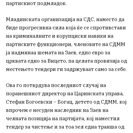
партискиот подмладок.
Младинската организација на СДС, наместо да
биде прогресивна сила која ќе се спротивстави
на криминалните и корупциски навики на
партиските функционери, членовите на СДММ
ја надминаа шемата на Заев, едно евро за
црквата едно за Вицето, па целата провизија од
местењето тендери ги задржуваат само за себе.
Ова го потврдува последниот случај на
поранешниот директор на Царинската управа,
Стефан Богоевски – Богац, детето од СДММ, кој
впрочем е несуден наследник на Заев на
челната позиција на партијата, кој наместил
тендер за чистење и за тоа зел една транша од