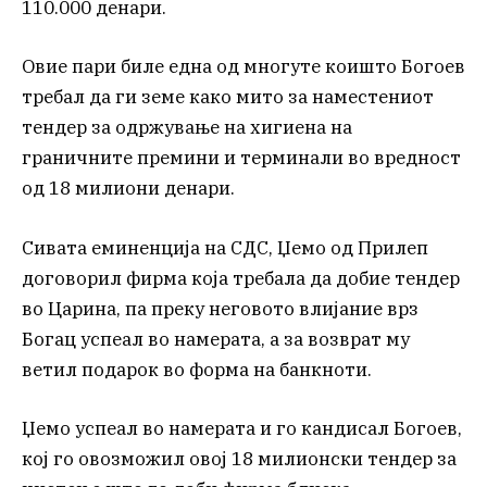
110.000 денари.
Овие пари биле една од многуте коишто Богоев
требал да ги земе како мито за наместениот
тендер за одржување на хигиена на
граничните премини и терминали во вредност
од 18 милиони денари.
Сивата еминенција на СДС, Џемо од Прилеп
договорил фирма која требала да добие тендер
во Царина, па преку неговото влијание врз
Богац успеал во намерата, а за возврат му
ветил подарок во форма на банкноти.
Џемо успеал во намерата и го кандисал Богоев,
кој го овозможил овој 18 милионски тендер за