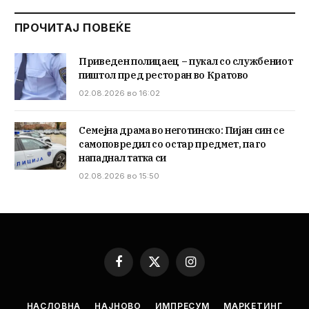
ПРОЧИТАЈ ПОВЕЌЕ
Приведен полицаец – пукал со службениот
пиштол пред ресторан во Кратово
02.08.2026 во 16:02
Семејна драма во неготинско: Пијан син се
самоповредил со остар предмет, па го
нападнал татка си
02.08.2026 во 15:50
Facebook
X
Instagram
(Twitter)
НАСЛОВНА
НАЈНОВО
ИМПРЕСУМ
МАРКЕТИНГ