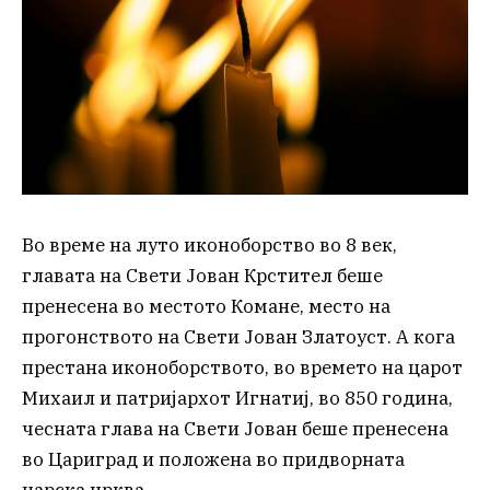
Во време на луто иконоборство во 8 век,
главата на Свети Јован Крстител беше
пренесена во местото Комане, место на
прогонството на Свети Јован Златоуст. А кога
престана иконоборството, во времето на царот
Михаил и патријархот Игнатиј, во 850 година,
чесната глава на Свети Јован беше пренесена
во Цариград и положена во придворната