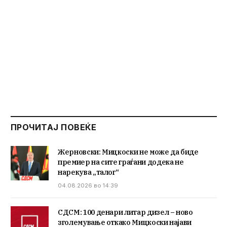
ПРОЧИТАЈ ПОВЕЌЕ
Жерновски: Мицкоски не може да биде
премиер на сите граѓани додека не
нарекува „талог“
04.08.2026 во 14:39
СДСМ: 100 денари литар дизел – ново
зголемување откако Мицкоски најави