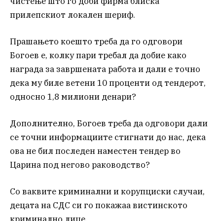
чистење што го доби фирма блиска
прилепскиот локален шериф.
Прашањето коешто треба да го одговори
Богоев е, колку пари требал да добие како
награда за завршената работа и дали е точно
дека му биле ветени 10 проценти од тендерот,
односно 1,8 милиони денари?
Дополнително, Богоев треба да одговори дали
се точни информациите стигнати до нас, дека
ова не бил последен наместен тендер во
Царина под негово раководство?
Со ваквите криминални и корупциски случаи,
децата на СДС си го покажаа вистинското
криминално лице.