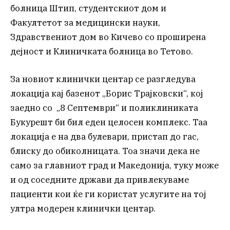
болница Штип, студентскиот дом и
Факултетот за медицински науки,
Здравствениот дом во Кичево со проширена
дејност и Клиничката болница во Тетово.
За новиот клинички центар се разгледува
локација кај базенот „Борис Трајковски“, кој
заедно со „8 Септември“ и поликлиниката
Букурешт би бил еден целосен комплекс. Таа
локација е на два булевари, пристап до гас,
блиску до обиколницата. Тоа значи дека не
само за главниот град и Македонија, туку може
и од соседните држави да привлекуваме
пациенти кои ќе ги користат услугите на тој
ултра модерен клинички центар.