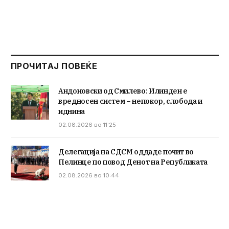
ПРОЧИТАЈ ПОВЕЌЕ
Андоновски од Смилево: Илинден е
вредносен систем – непокор, слобода и
иднина
02.08.2026 во 11:25
Делегација на СДСМ оддаде почит во
Пелинце по повод Денот на Републиката
02.08.2026 во 10:44