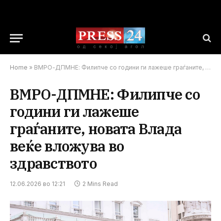
Home
»
ВМРО-ДПМНЕ: Филипче со години ги лажеше граѓаните, новата Влада веќе вложува во здравството
ВМРО-ДПМНЕ: Филипче со
години ги лажеше
граѓаните, новата Влада
веќе вложува во
здравството
12.06.2026 во 12:21
2 Mins Read