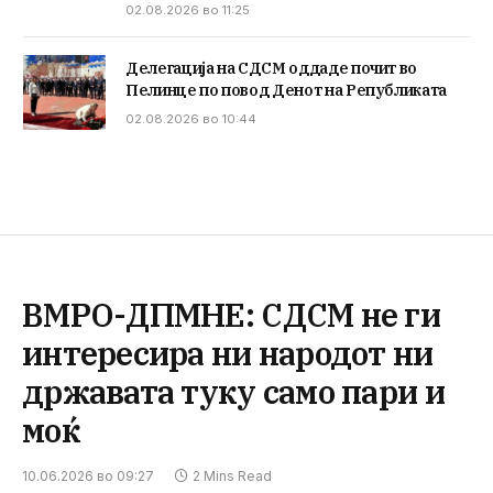
02.08.2026 во 11:25
Делегација на СДСМ оддаде почит во
Пелинце по повод Денот на Републиката
02.08.2026 во 10:44
ВМРО-ДПМНЕ: СДСМ не ги
интересира ни народот ни
државата туку само пари и
моќ
10.06.2026 во 09:27
2 Mins Read