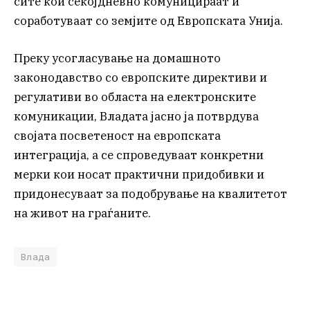
сите кои секојдневно комуницираат и
соработуваат со земјите од Европската Унија.
Преку усогласување на домашното
законодавство со европските директиви и
регулативи во областа на електронските
комуникации, Владата јасно ја потврдува
својата посветеност на европската
интеграција, a се спроведуваат конкретни
мерки кои носат практични придобивки и
придонесуваат за подобрување на квалитетот
на живот на граѓаните.
Влада