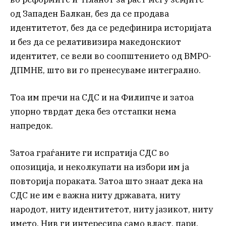
од Западен Балкан, без да се продава
идентитетот, без да се редефинира историјата
и без да се релативизира македонскиот
идентитет, се вели во соопштението од ВМРО-
ДПМНЕ, што ви го пренесуваме интегрално.
Тоа им пречи на СДС и на Филипче и затоа
упорно тврдат дека без отстапки нема
напредок.
Затоа граѓаните ги испратија СДС во
опозиција, и неколкупати на избори им ја
повторија пораката. Затоа што знаат дека на
СДС не им е важна ниту државата, ниту
народот, ниту идентитетот, ниту јазикот, ниту
името. Нив ги интересира само власт, пари,