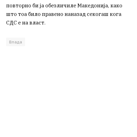
повторно би ја обезличиле Македонија, како
што тоа било правено наназад секогаш кога
СДС е на власт.
Влада