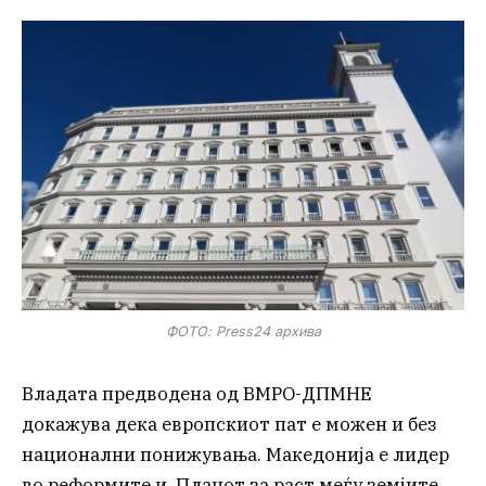
ФОТО: Press24 архива
Владата предводена од ВМРО-ДПМНЕ
докажува дека европскиот пат е можен и без
национални понижувања. Македонија е лидер
во реформите и Планот за раст меѓу земјите