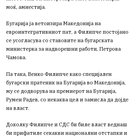
моќ, амнестија.
Бугарија ја ветоизира Македонија на
евроинтегративниот пат, а Филипче постојано
се усогласува со ставовите на бугарската
министерка за надворешни работи, Петрова
Чамова.
Па така, Венко Филипче како специјален
бугарски пратеник на Бугарија во Македонија,
му се додворува на премиерот на Бугарија,
Румен Радев, со некаква цел и замисла да дојде
на власт.
Доколку Филипче и СДС би биле власт веднаш
би прифатиле секакви национални отстапки и