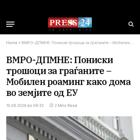
Home
»
ВМРО-ДПМНЕ: Пониски трошоци за граѓаните – Мобилен роаминг како дома во земјите од ЕУ
ВМРО-ДПМНЕ: Пониски
трошоци за граѓаните –
Мобилен роаминг како дома
во земјите од ЕУ
10.06.2026 во 09:32
2 Mins Read