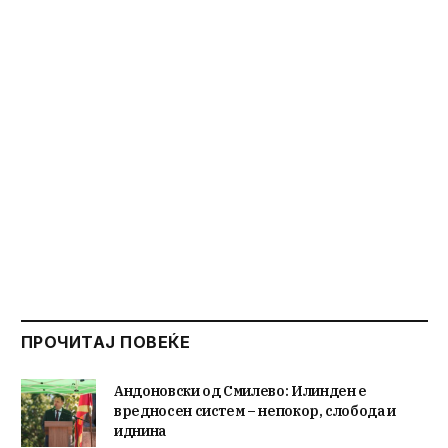
ПРОЧИТАЈ ПОВЕЌЕ
Андоновски од Смилево: Илинден е
вредносен систем – непокор, слобода и
иднина