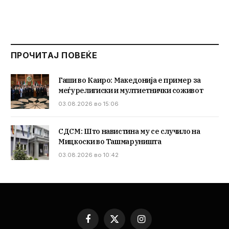
ПРОЧИТАЈ ПОВЕЌЕ
Гаши во Каиро: Македонија е пример за
меѓурелигиски и мултиетнички соживот
03.08.2026 во 15:06
СДСМ: Што навистина му се случило на
Мицкоски во Ташмаруништа
03.08.2026 во 10:42
Facebook
X
Instagram