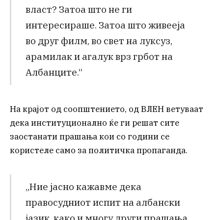
власт? Затоа што не ги
интересираше. Затоа што живееја
во друг филм, во свет на луксуз,
арамилак и агалук врз грбот на
Албанците.“
На крајот од соопштението, од ВЛЕН ветуваат
дека институционално ќе ги решат сите
заостанати прашања кои со години се
користеле само за политичка пропаганда.
„Ние јасно кажавме дека
правосудниот испит на албански
јазик, како и многу други прашања