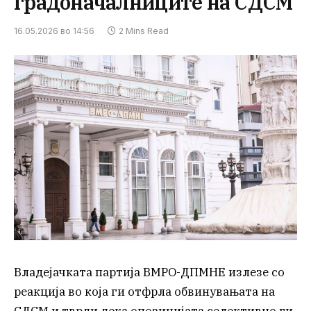
градоначалниците на СДСМ
16.05.2026 во 14:56
2 Mins Read
Владејачката партија ВМРО-ДПМНЕ излезе со
реакција во која ги отфрла обвинувањата на
СДСМ и тврди дека опозицијата селективно ги