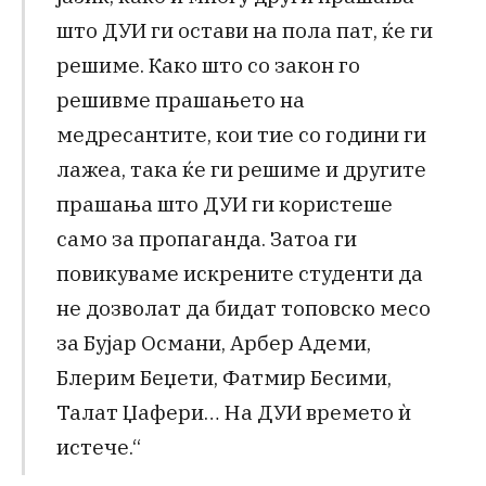
што ДУИ ги остави на пола пат, ќе ги
решиме. Како што со закон го
решивме прашањето на
медресантите, кои тие со години ги
лажеа, така ќе ги решиме и другите
прашања што ДУИ ги користеше
само за пропаганда. Затоа ги
повикуваме искрените студенти да
не дозволат да бидат топовско месо
за Бујар Османи, Арбер Адеми,
Блерим Беџети, Фатмир Бесими,
Талат Џафери… На ДУИ времето ѝ
истече.“