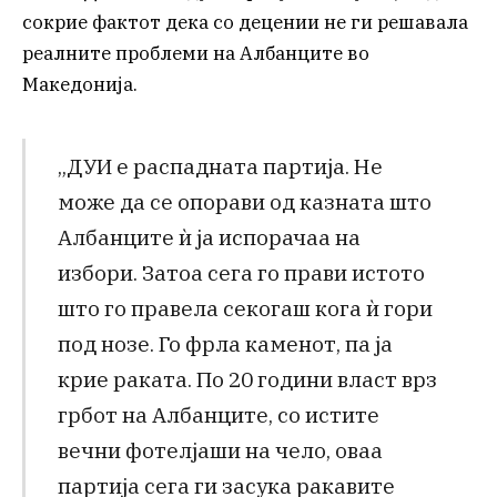
сокрие фактот дека со децении не ги решавала
реалните проблеми на Албанците во
Македонија.
„ДУИ е распадната партија. Не
може да се опорави од казната што
Албанците ѝ ја испорачаа на
избори. Затоа сега го прави истото
што го правела секогаш кога ѝ гори
под нозе. Го фрла каменот, па ја
крие раката. По 20 години власт врз
грбот на Албанците, со истите
вечни фотелјаши на чело, оваа
партија сега ги засука ракавите