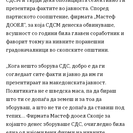
презентира фактите во јавноста. Според
партиското соопштение, фирмата „Мастеф
ДООЕЛ“, за која СДСМ денеска обвинуваше,
всушност со години била главен соработник и
фаворит токму на нивните поранешни
градоначалници во скопските општини.
„Кога нешто зборува СДС, добро е да ги
согледаат сите факти и јавно да им ги
презентираат на македонската јавност.
Политиката не е шведска маса, па да бираш
што ти се допаѓа да земеш и за тоа да
зборуваш, а што не ти се допаѓа да ставиш под
тепих… Фирмата Мастеф дооел Скопје за
којашто денес зборуваше СДС, очигледно била
една од најомилени фирми на нивните