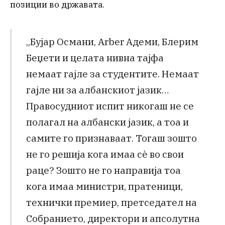
позиции во државата.
„Бујар Османи, Arber Адеми, Блерим
Беџети и целата нивна тајфа
немаат гајле за студентите. Немаат
гајле ни за албанскиот јазик…
Правосудниот испит никогаш не се
полагал на албански јазик, а тоа и
самите го признаваат. Тогаш зошто
не го решија кога имаа сè во свои
раце? Зошто не го направија тоа
кога имаа министри, пратеници,
технички премиер, претседател на
Собранието, директори и апсолутна