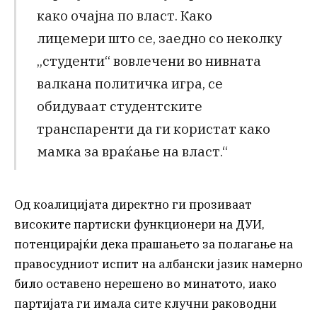
како очајна по власт. Како
лицемери што се, заедно со неколку
„студенти“ вовлечени во нивната
валкана политичка игра, се
обидуваат студентските
транспаренти да ги користат како
мамка за враќање на власт.“
Од коалицијата директно ги прозиваат
високите партиски функционери на ДУИ,
потенцирајќи дека прашањето за полагање на
правосудниот испит на албански јазик намерно
било оставено нерешено во минатото, иако
партијата ги имала сите клучни раководни