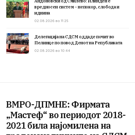
Андоновски од Смилево: Илинден е
вредносен систем – непокор, слобода и
иднина
02.08.2026 во 11:25
Делегација на СДСМ оддаде почит во
Пелинце по повод Денот на Републиката
02.08.2026 во 10:44
ВМРО-ДПМНЕ: Фирмата
„Мастеф“ во периодот 2018-
2021 била најомилена на