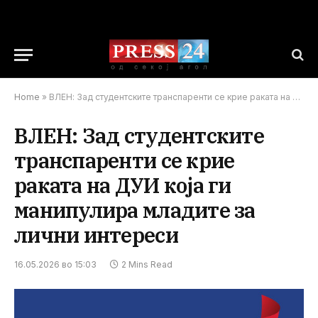
Home
»
ВЛЕН: Зад студентските транспаренти се крие раката на ДУИ која ги манипулира младите за лични интереси
ВЛЕН: Зад студентските
транспаренти се крие
раката на ДУИ која ги
манипулира младите за
лични интереси
16.05.2026 во 15:03
2 Mins Read