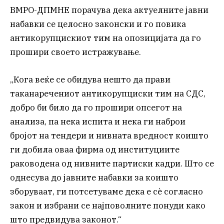
ВМРО-ДПМНЕ порачува дека актуелните јавни
набавки се целосно законски и го повика
антикорупцискиот тим на опозицијата да го
прошири своето истражување.
„Кога веќе се обидува нешто да прави
таканаречениот антикорупциски тим на СДС,
добро би било да го прошири опсегот на
анализа, па нека испита и нека ги наброи
бројот на тендери и нивната вредност коишто
ги добила оваа фирма од институциите
раководена од нивните партиски кадри. Што се
однесува до јавните набавки за коишто
зборуваат, ги потсетуваме дека е сè согласно
закон и избрани се најповолните понуди како
што предвидува законот.“