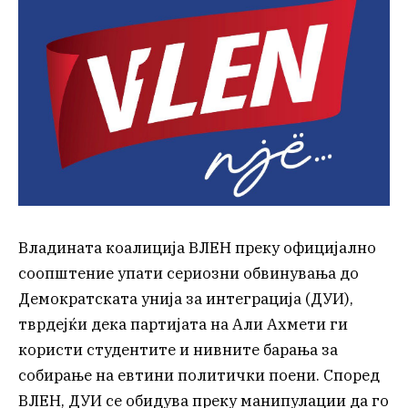
Владината коалиција ВЛЕН преку официјално
соопштение упати сериозни обвинувања до
Демократската унија за интеграција (ДУИ),
тврдејќи дека партијата на Али Ахмети ги
користи студентите и нивните барања за
собирање на евтини политички поени. Според
ВЛЕН, ДУИ се обидува преку манипулации да го