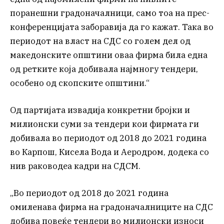
поранешни градоначалници, само тоа на прес-
конференцијата заборавија да го кажат. Така во
периодот на власт на СДС со голем дел од
македонските општини оваа фирма била една
од ретките која добивала најмногу тендери,
особено од скопските општини.“
Од партијата извадија конкретни бројки и
милионски суми за тендери кои фирмата ги
добивала во периодот од 2018 до 2021 година
во Карпош, Кисела Вода и Аеродром, додека со
нив раководеа кадри на СДСМ.
„Во периодот од 2018 до 2021 година
омиленава фирма на градоначалниците на СДС
добива повеќе тендери во милионски износи