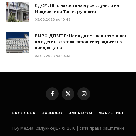
СДСМ: Што навистина му се случило на
Мицкоски во Ташмаруништа
03.08.2026 во 10:42
ВМРО-ДПМНЕ: Нема да има нови отстапки
од идентитетот за евроинтеграциите по
ниедна цена
03.08.2026 во 10:33
Facebook
X
Instagram
(Twitter)
НАСЛОВНА
НАЈНОВО
ИМПРЕСУМ
МАРКЕТИНГ
Њу Медиа Комјуникејшн © 2010 | сите права заштитени