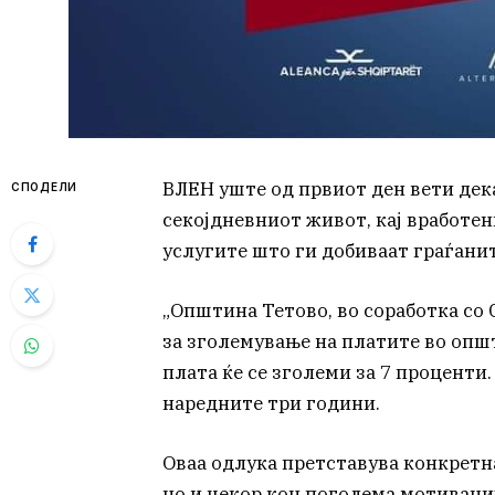
ВЛЕН уште од првиот ден вети дек
СПОДЕЛИ
секојдневниот живот, кај вработен
услугите што ги добиваат граѓанит
„Општина Тетово, во соработка со
за зголемување на платите во опш
плата ќе се зголеми за 7 проценти.
наредните три години.
Оваа одлука претставува конкрет
но и чекор кон поголема мотиваци