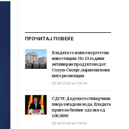
ПРОЧИТАЈ ПОВЕЌЕ
Владата со нови енергетски
инвестиции: По 13 години
активиран продуктоводот
Солун-Скопје, најавени нови
интерконекции
05.08.2026 во 09:06
СДСМ: Додека гостиварчани
пиеја загадена вода, Владата
правела бизнис зделка од
100.000€
05.08.2026 во 08:52