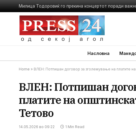
Насловна
Македо
Home
»
ВЛЕН: Потпишан договор за зголемување на платите на
ВЛЕН: Потпишан догов
платите на општинска
Тетово
14.05.2026 во 09:22
1 Min Read