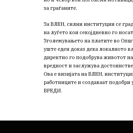
за граѓаните.
За ВЛЕН, силни институции се гра
на луѓето кои секојдневно го носа
Зголемувањето на платите во Општ
уште еден доказ дека локалното в
директно го подобрува животот на 
вредност и заслужува достоинстве
Ова е визијата на ВЛЕН, институци
работниците и создаваат подобри у
ВРЕДИ.