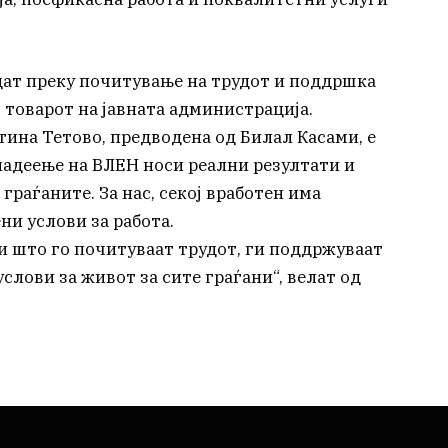
дат преку почитување на трудот и поддршка
т товарот на јавната администрација.
ина Тетово, предводена од Билал Касами, е
ладеење на ВЛЕН носи реални резултати и
граѓаните. За нас, секој вработен има
ни услови за работа.
и што го почитуваат трудот, ги поддржуваат
слови за живот за сите граѓани“, велат од