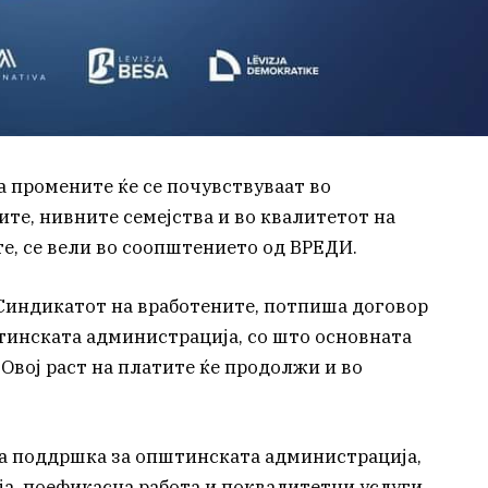
а промените ќе се почувствуваат во
ите, нивните семејства и во квалитетот на
е, се вели во соопштението од ВРЕДИ.
 Синдикатот на вработените, потпиша договор
тинската администрација, со што основната
 Овој раст на платите ќе продолжи и во
на поддршка за општинската администрација,
ја, поефикасна работа и поквалитетни услуги