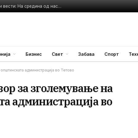
Милица Тодоровиќ го прекина концертот поради важни вести: На средина од настапот, откри што се случило во нејзиното семејство
нија
Бизнис
Свет
Забава
Спорт
Тех
 општинската администрација во Тетово
ор за зголемување на
та администрација во