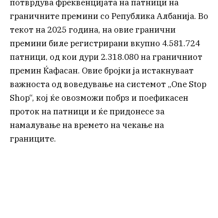
потврдува фреквенцијата на патници на
граничните премини со Република Албанија. Во
текот на 2025 година, на овие гранични
премини биле регистрирани вкупно 4.581.724
патници, од кои дури 2.318.080 на граничниот
премин Ќафасан. Овие бројки ја истакнуваат
важноста од воведување на системот „One Stop
Shop“, кој ќе овозможи побрз и поефикасен
проток на патници и ќе придонесе за
намалување на времето на чекање на
границите.