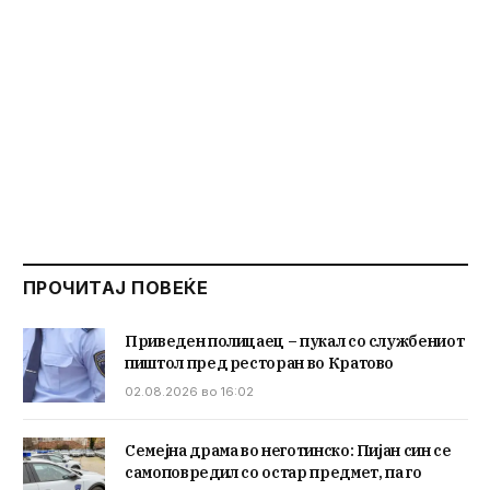
ПРОЧИТАЈ ПОВЕЌЕ
Приведен полицаец – пукал со службениот
пиштол пред ресторан во Кратово
02.08.2026 во 16:02
Семејна драма во неготинско: Пијан син се
самоповредил со остар предмет, па го