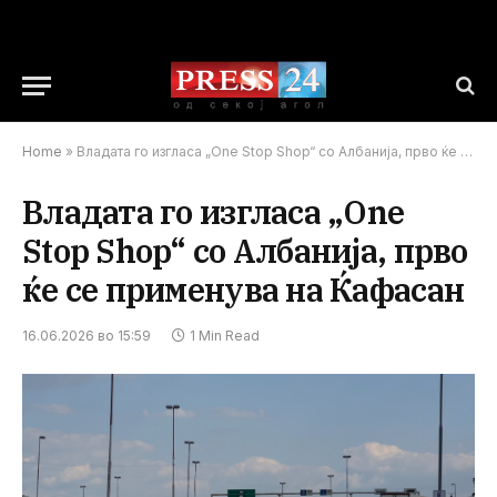
Home
»
Владата го изгласа „One Stop Shop“ со Албанија, прво ќе се применува на Ќафасан
Владата го изгласа „One
Stop Shop“ со Албанија, прво
ќе се применува на Ќафасан
16.06.2026 во 15:59
1 Min Read