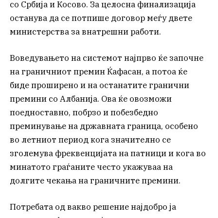
со Србија и Косово. За целосна финализација
останува да се потпише договор меѓу двете
министерства за внатрешни работи.
Воведувањето на системот најпрво ќе започне
на граничниот премин Ќафасан, а потоа ќе
биде проширено и на останатите гранични
премини со Албанија. Ова ќе овозможи
поедноставно, побрзо и побезбедно
преминување на државната граница, особено
во летниот период кога значително се
зголемува фреквенцијата на патници и кога во
минатото граѓаните често укажуваа на
долгите чекања на граничните премини.
Потребата од вакво решение најдобро ја