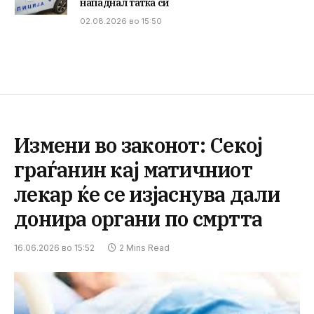
нападнал татка си
02.08.2026 во 15:50
Измени во законот: Секој
граѓанин кај матичниот
лекар ќе се изјаснува дали
донира органи по смртта
16.06.2026 во 15:52
2 Mins Read