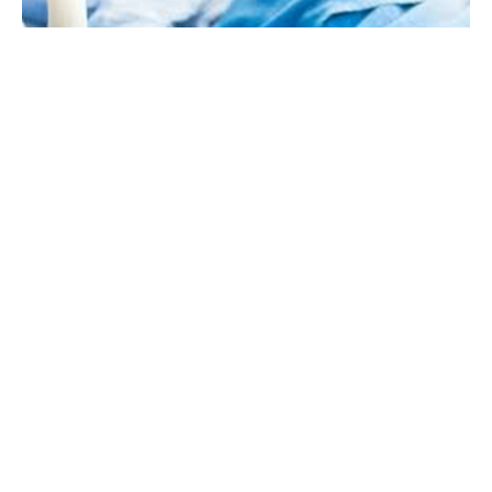
Со предложените измени, секој полнолетен
граѓанин, при посета на својот матичен лекар,
ќе даде изјава дали се согласува или не по
неговата смрт да биде дарител на органи и
ткива заради лекување, а таа изјава ќе се
евидентира во листата во националниот
систем за електронски евиденции во