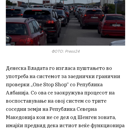
ФОТО: Press24
Денеска Владата го изгласа пуштањето во
употреба на системот за заеднички гранични
проверки „One Stop Shop“ со Република
Албанија. Со ова се заокружува процесот на
воспоставување на овој систем со трите
соседни земји на Република Северна
Македонија кои не се дел од Шенген зоната,
имајќи предвид дека истиот веќе функционира