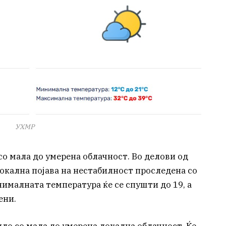
УХМР
 со мала до умерена облачност. Во делови од
окална појава на нестабилност проследена со
ималната температура ќе се спушти до 19, а
ени.