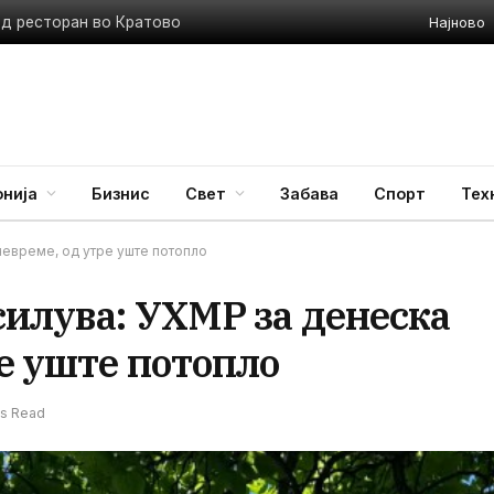
Најново
ед ресторан во Кратово
нија
Бизнис
Свет
Забава
Спорт
Тех
 невреме, од утре уште потопло
силува: УХМР за денеска
ре уште потопло
ns Read