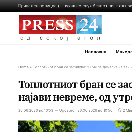
Приведен полицаец – пукал со службениот пиштол пр
Насловна
Македо
Home
»
Топлотниот бран се засилува: УХМР за денеска најави
Топлотниот бран се за
најави невреме, од ут
26.06.2026 во 10:53
Updated:
26.06.2026 во 10:56
2 Mi