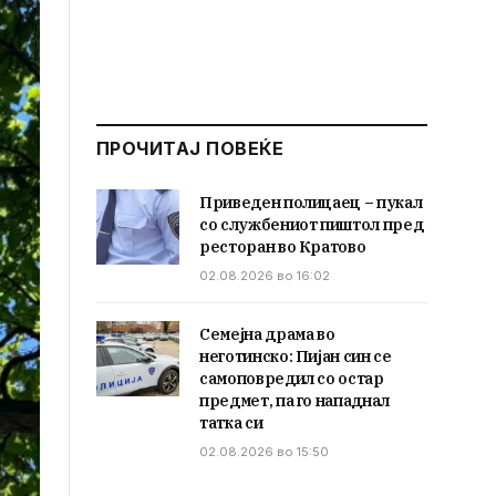
ПРОЧИТАЈ ПОВЕЌЕ
Приведен полицаец – пукал
со службениот пиштол пред
ресторан во Кратово
02.08.2026 во 16:02
Семејна драма во
неготинско: Пијан син се
самоповредил со остар
предмет, па го нападнал
татка си
02.08.2026 во 15:50