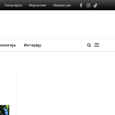
Популарно
Маркетинг
Импресум
Facebook
Instagram
TikTok
нологија
Интервју