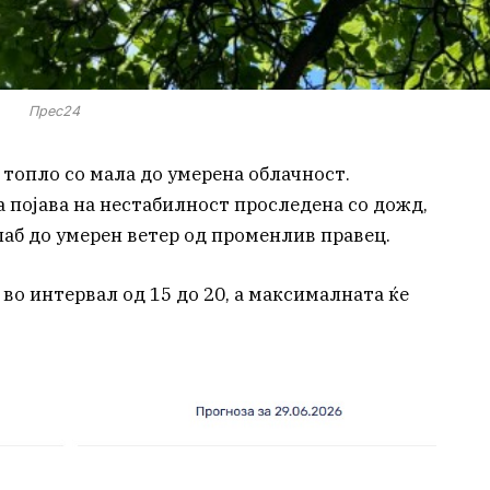
Прес24
 топло со мала до умерена облачност.
 појава на нестабилност проследена со дожд,
лаб до умерен ветер од променлив правец.
во интервал од 15 до 20, а максималната ќе