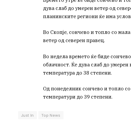
Времето утре ќе биде сончево и то
дува слаб до умерен ветер од севе
планинските региони ќе има услов
Во Скопје, сончево и топло со мала
ветер од северен правец.
Во недела времето ќе биде сончево
облачност. Ќе дува слаб до умерен
температура до 38 степени.
Од понеделник сончево и топло со
температури до 39 степени.
Just In
Top News