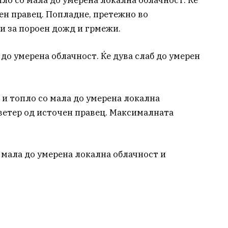
пло со мала до умерена локална облачност. Ќе
рен правец. Попладне, претежно во
и за пороен дожд и грмежи.
 до умерена облачност. Ќе дува слаб до умерен
 и топло со мала до умерена локална
 ветер од источен правец. Максималната
 мала до умерена локална облачност и