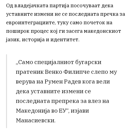
Од владејачката партија посочуваат дека
уставните измени не се последната пречка за
евроинтеграциите, туку само почеток на
поширок процес кој ги засега македонскиот
јазик, историја и идентитет.
„Само специјалниот бугарски
пратеник Венко Филипче слепо му
верува на Румен Радев кога вели
дека уставните измени се
последната препрека за влез на
Македонија во ЕУ“, изјави
Манасиевски.