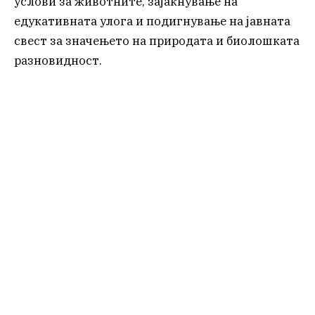
услови за животните, зајакнување на
едукативната улога и подигнување на јавната
свест за значењето на природата и биолошката
разновидност.