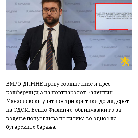
ВМРО-ДПМНЕ преку соопштение и прес-
конференција на портпаролот Валентин
Манасиевски упати остри критики до лидерот
на СДСМ, Венко Филипче, обвинувајќи го за
водење попустлива политика во однос на
бугарските барања.