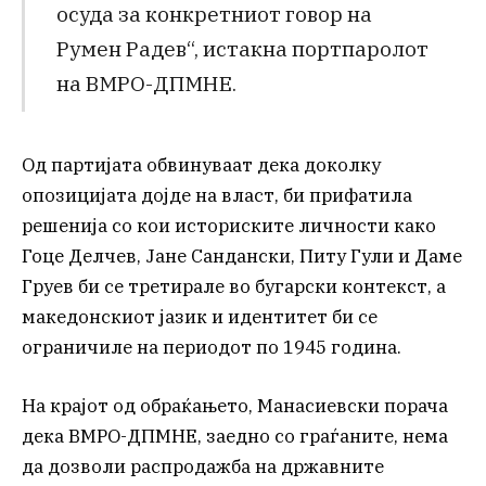
осуда за конкретниот говор на
Румен Радев“, истакна портпаролот
на ВМРО-ДПМНЕ.
Од партијата обвинуваат дека доколку
опозицијата дојде на власт, би прифатила
решенија со кои историските личности како
Гоце Делчев, Јане Сандански, Питу Гули и Даме
Груев би се третирале во бугарски контекст, а
македонскиот јазик и идентитет би се
ограничиле на периодот по 1945 година.
На крајот од обраќањето, Манасиевски порача
дека ВМРО-ДПМНЕ, заедно со граѓаните, нема
да дозволи распродажба на државните