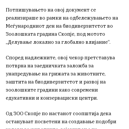
Потпишувањето на овој документ се
реализираше во рамки на одбележувањето на
Меѓународниот ден на биодиверзитетот во
Зоолошката градина Скопје, под мотото
„Делување локално за глобално влијание“.
Според надлежните, овој чекор претставува
потврна на заедничката заложба за
унапредување на грижата за животните,
заштита на биодиверзитетот и развој на
зоолошките градини како современи
едукативни и конзервациски центри.
Од ЗОО Скопје по настанот соопштија дека
остануваат посветени на создавање подобри