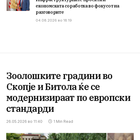
економската соработка во фокусот на
разговорите
04.08.2026 во 18:19
Зоолошките градини во
Скопје и Битола ќе се
модернизираат по европски
стандарди
26.05.2026 во 11:40
1 Min Read