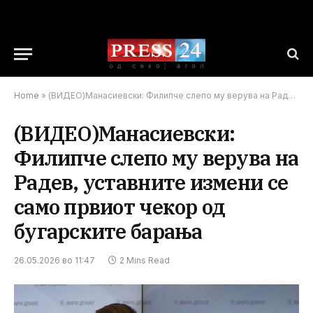
Home
»
(ВИДЕО)Манасиевски: Филипче слепо му верува на Радев, уставните измени се само првиот чекор од бугарските барања
(ВИДЕО)Манасиевски:
Филипче слепо му верува на
Радев, уставните измени се
само првиот чекор од
бугарските барања
26.05.2026 во 11:47
2 Mins Read