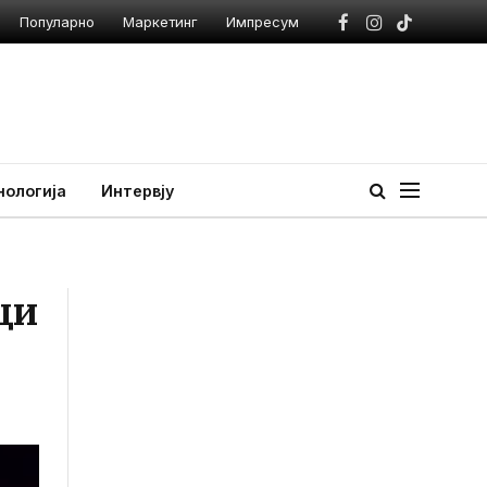
Популарно
Маркетинг
Импресум
Facebook
Instagram
TikTok
нологија
Интервју
ци