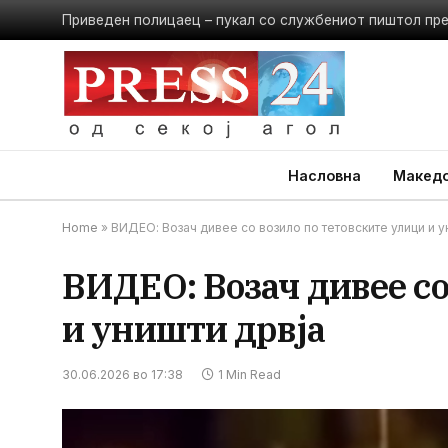
Приведен полицаец – пукал со службениот пиштол пр
Насловна
Македо
Home
»
ВИДЕО: Возач дивее со возило по тетовските улици и у
ВИДЕО: Возач дивее со
и уништи дрвја
30.06.2026 во 17:38
1 Min Read