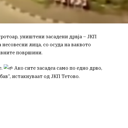
тротоар, уништени засадени дрвја – ЈКП
 несовесни лица, со осуда на ваквото
јавните површини.
е.
Ако сите засадеа само по едно дрво,
бав“, истакнуваат од ЈКП Тетово.