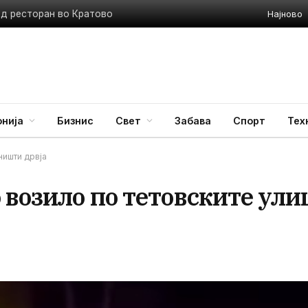
Најново
ед ресторан во Кратово
нија
Бизнис
Свет
Забава
Спорт
Тех
ништи дрвја
 возило по тетовските ули