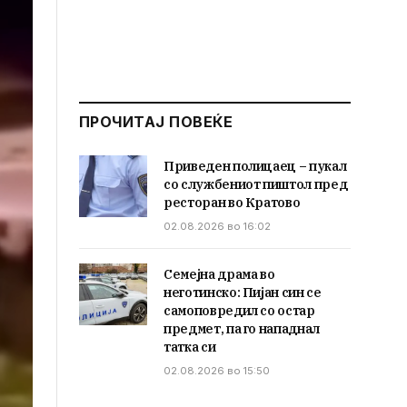
ПРОЧИТАЈ ПОВЕЌЕ
Приведен полицаец – пукал
со службениот пиштол пред
ресторан во Кратово
02.08.2026 во 16:02
Семејна драма во
неготинско: Пијан син се
самоповредил со остар
предмет, па го нападнал
татка си
02.08.2026 во 15:50