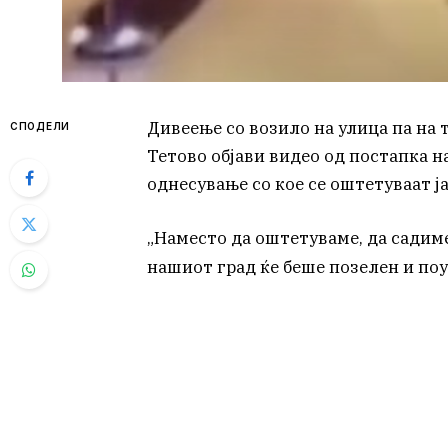
Дивеење со возило на улица па на 
СПОДЕЛИ
Тетово објави видео од постапка на
однесување со кое се оштетуваат 
„Наместо да оштетуваме, да садим
нашиот град ќе беше позелен и поу