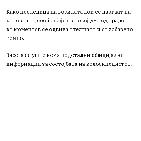
Како последица на возилата кои се наоѓаат на
коловозот, сообраќајот во овој дел од градот
во моментов се одвива отежнато и со забавено
темпо.
Засега сè уште нема подетални официјални
информации за состојбата на велосипедистот.