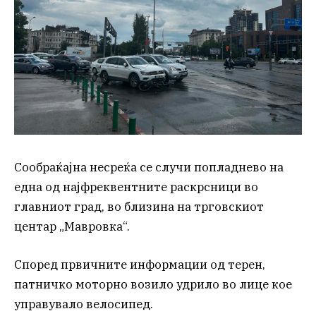
Сообраќајна несреќа се случи попладнево на
една од најфреквентните раскрсници во
главниот град, во близина на трговскиот
центар „Мавровка“.
Според првичните информации од терен,
патничко моторно возило удрило во лице кое
управувало велосипед.