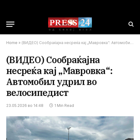
Home
»
(ВИДЕО) Сообраќајна несреќа кај „Мавровка“: Автомобил удрил во велосипедист
(ВИДЕО) Сообраќајна
несреќа кај „Мавровка“:
Автомобил удрил во
велосипедист
23.05.2026 во 14:48
1 Min Read