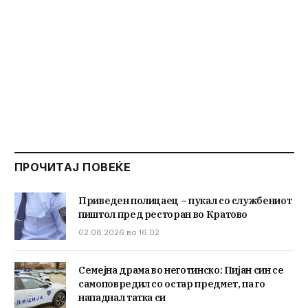
ПРОЧИТАЈ ПОВЕЌЕ
Приведен полицаец – пукал со службениот
пиштол пред ресторан во Кратово
02.08.2026 во 16:02
Семејна драма во неготинско: Пијан син се
самоповредил со остар предмет, па го
нападнал татка си