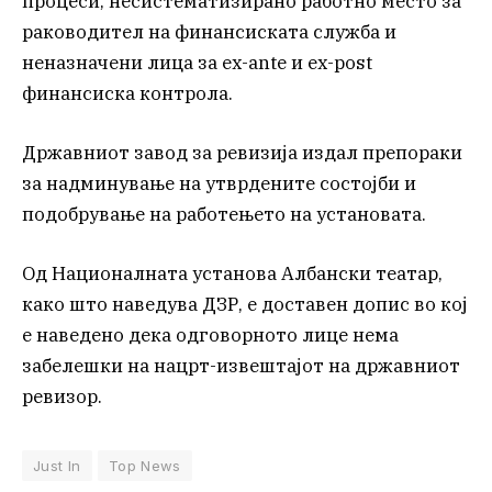
процеси, несистематизирано работно место за
раководител на финансиската служба и
неназначени лица за ex-ante и ex-post
финансиска контрола.
Државниот завод за ревизија издал препораки
за надминување на утврдените состојби и
подобрување на работењето на установата.
Од Националната установа Албански театар,
како што наведува ДЗР, е доставен допис во кој
е наведено дека одговорното лице нема
забелешки на нацрт-извештајот на државниот
ревизор.
Just In
Top News