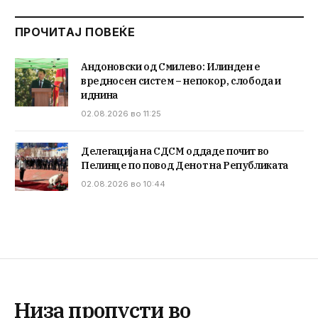
ПРОЧИТАЈ ПОВЕЌЕ
Андоновски од Смилево: Илинден е
вредносен систем – непокор, слобода и
иднина
02.08.2026 во 11:25
Делегација на СДСМ оддаде почит во
Пелинце по повод Денот на Републиката
02.08.2026 во 10:44
Низа пропусти во