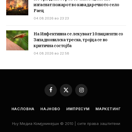
изгаснат пожарот во кавадаречкото село
Раец
04.08.2026 во 23:23
На Инфективна се лекуваат 10 пациенти со
Западнонилска треска, тројца се во
критична состојба
04.08.2026 во 22:58
Facebook
X
Instagram
(Twitter)
НАСЛОВНА
НАЈНОВО
ИМПРЕСУМ
МАРКЕТИНГ
Њу Медиа Комјуникејшн © 2010 | сите права заштитени