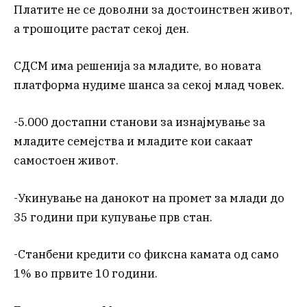
Платите не се доволни за достоинствен живот,
а трошоците растат секој ден.
СДСМ има решенија за младите, во новата
платформа нудиме шанса за секој млад човек.
-5.000 достапни станови за изнајмување за
младите семејства и младите кои сакаат
самостоен живот.
-Укинување на данокот на промет за млади до
35 години при купување прв стан.
-Станбени кредити со фиксна камата од само
1% во првите 10 години.