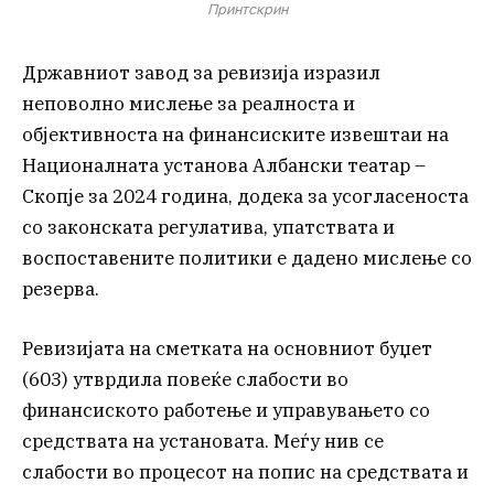
Принтскрин
Државниот завод за ревизија изразил
неповолно мислење за реалноста и
објективноста на финансиските извештаи на
Националната установа Албански театар –
Скопје за 2024 година, додека за усогласеноста
со законската регулатива, упатствата и
воспоставените политики е дадено мислење со
резерва.
Ревизијата на сметката на основниот буџет
(603) утврдила повеќе слабости во
финансиското работење и управувањето со
средствата на установата. Меѓу нив се
слабости во процесот на попис на средствата и