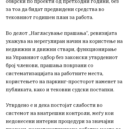
обврски по проекти од претходни години, без
за тоа да бидат предвидени средства во
тековниот годишен план за работа.
Во делот „Нагласување прашања“, ревизијата
укажува на нерегулиран начин на користење на
недвижни и движни ствари, функционирање
на Управниот одбор без законски утврдениот
број членови, прашања поврзани со
систематизацијата на работните места,
користењето на паркинг-просторот наменет за
публиката, како и тековни судски постапки.
Утврдено е и дека постојат слабости во
системот на внатрешни контроли, меѓу кои
недонесени интерни процедури за значајни