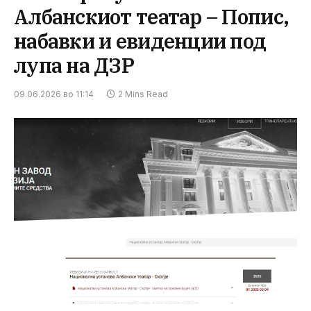
Албанскиот театар – Попис,
набавки и евиденции под
лупа на ДЗР
09.06.2026 во 11:14
2 Mins Read