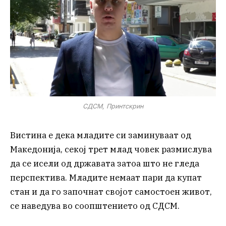
СДСМ, Принтскрин
Вистина е дека младите си заминуваат од
Македонија, секој трет млад човек размислува
да се исели од државата затоа што не гледа
перспектива. Младите немаат пари да купат
стан и да го започнат својот самостоен живот,
се наведува во соопштението од СДСМ.