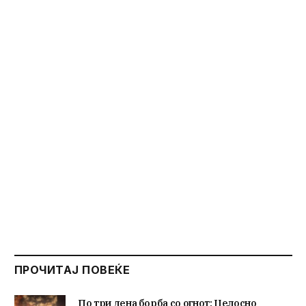
ПРОЧИТАЈ ПОВЕЌЕ
По три дена борба со огнот: Целосно